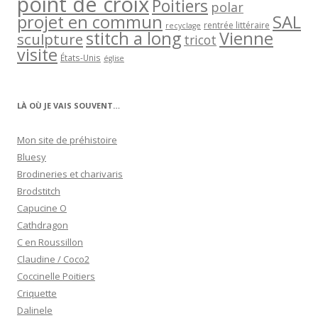
point de croix
Poitiers
polar
projet en commun
SAL
rentrée littéraire
recyclage
stitch a long
Vienne
sculpture
tricot
visite
États-Unis
église
LÀ OÙ JE VAIS SOUVENT…
Mon site de préhistoire
Bluesy
Brodineries et charivaris
Brodstitch
Capucine O
Cathdragon
C en Roussillon
Claudine / Coco2
Coccinelle Poitiers
Criquette
Dalinele