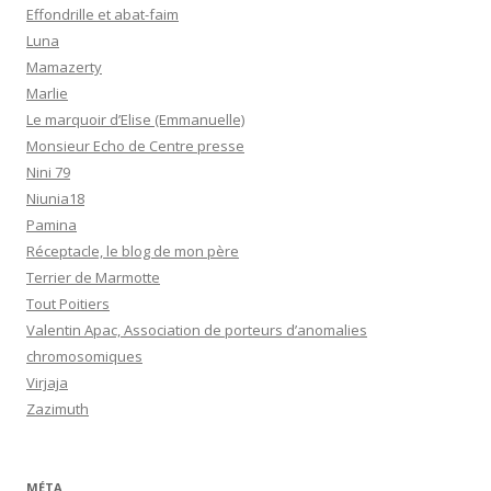
Effondrille et abat-faim
Luna
Mamazerty
Marlie
Le marquoir d’Elise (Emmanuelle)
Monsieur Echo de Centre presse
Nini 79
Niunia18
Pamina
Réceptacle, le blog de mon père
Terrier de Marmotte
Tout Poitiers
Valentin Apac, Association de porteurs d’anomalies
chromosomiques
Virjaja
Zazimuth
MÉTA