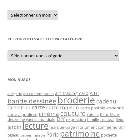
Retrouver
un
article
par
mois
RETROUVER LES ARTICLES PAR CATÉGORIE
Retrouver
les
articles
par
catégorie
MON NUAGE…
art trading card
ATC
allégorie
art contemporain
broderie
bande dessinée
cadeau
carte
carte maison
calendrier
carte postale ancienne
couture
cinéma
carte à publicité
cuisine
Deux-Sèvres
DIY
exposition
festival
famille
deuxième guerre mondiale
fleur
lecture
jardin
marque-page
monument commémoratif
patrimoine
Paris
oiseau
papier maison
pochette