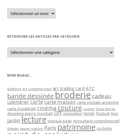
Retrouver
un
article
par
mois
RETROUVER LES ARTICLES PAR CATÉGORIE
Retrouver
les
articles
par
catégorie
MON NUAGE…
art trading card
ATC
allégorie
art contemporain
broderie
bande dessinée
cadeau
carte
carte maison
calendrier
carte postale ancienne
couture
cinéma
carte à publicité
cuisine
Deux-Sèvres
DIY
exposition
festival
famille
deuxième guerre mondiale
fleur
lecture
jardin
marque-page
monument commémoratif
patrimoine
Paris
oiseau
papier maison
pochette