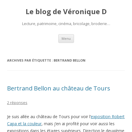
Le blog de Véronique D
Lecture, patrimoine, cinéma, bricolage, broderie…
Aller
Menu
au
contenu
ARCHIVES PAR ÉTIQUETTE :
BERTRAND BELLON
Bertrand Bellon au château de Tours
2 réponses
Je suis allée au château de Tours pour voir l’
exposition Robert
Capa et la couleur
, mais j’en ai profité pour voir aussi les
expositions dans les étages supérieurs. Direction le deuxième