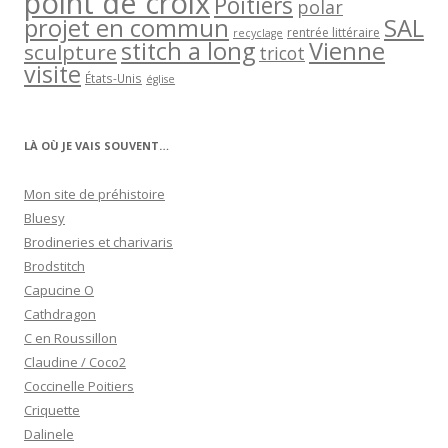
point de croix
Poitiers
polar
projet en commun
SAL
rentrée littéraire
recyclage
stitch a long
Vienne
sculpture
tricot
visite
États-Unis
église
LÀ OÙ JE VAIS SOUVENT…
Mon site de préhistoire
Bluesy
Brodineries et charivaris
Brodstitch
Capucine O
Cathdragon
C en Roussillon
Claudine / Coco2
Coccinelle Poitiers
Criquette
Dalinele