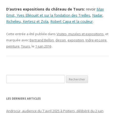
D’autres expositions du château de Tours:
revoir
Max
Ernst, Yves Elléouët et sur la fondation des Treilles
,
Nadar
,
Richelieu, Kertesz et Zola
,
Robert Capa et la couleur
.
Cette entrée a été publiée dans
Visites, musées et expositions
, et
marquée avec
Bertrand Bellon
,
dessin
,
exposition
,
Indre-et-Loire
,
peinture
,
Tours
, le
1 juin 2016
.
Rechercher :
LES DERNIERS ARTICLES
Androcur, audience du 7 avril 2025 à Poitiers, délibéré du 2 juin