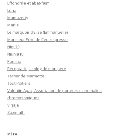
Effondrille et abat-faim
Luna
Mamazerty
Marlie
Le marquoir d’Elise (Emmanuelle)
Monsieur Echo de Centre presse
Nini 79
Niunia18
Pamina
Réceptacle, le blog de mon père
Terrier de Marmotte
Tout Poitiers
Valentin Apac, Association de porteurs d’anomalies
chromosomiques
Virjaja
Zazimuth
MÉTA