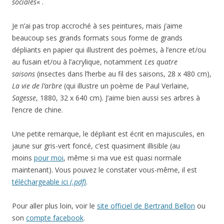
sociales
« .
Je n’ai pas trop accroché à ses peintures, mais j’aime
beaucoup ses grands formats sous forme de grands
dépliants en papier qui illustrent des poèmes, à l’encre et/ou
au fusain et/ou à l’acrylique, notamment
Les quatre
saisons
(insectes dans l’herbe au fil des saisons, 28 x 480 cm),
La vie de l’arbre
(qui illustre un poème de Paul Verlaine,
Sagesse
, 1880, 32 x 640 cm). J’aime bien aussi ses arbres à
l’encre de chine.
Une petite remarque, le dépliant est écrit en majuscules, en
jaune sur gris-vert foncé, c’est quasiment illisible (au
moins
pour moi
, même si ma vue est quasi normale
maintenant). Vous pouvez le constater vous-même, il est
téléchargeable ici
(.pdf)
.
Pour aller plus loin, voir le
site officiel de Bertrand Bellon
ou
son
compte facebook
.