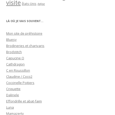
visite
États-Unis
église
LÀ OÙ JE VAIS SOUVENT…
Mon site de préhistoire
Bluesy
Brodineries et charivaris
Brodstitch
Capucine O
Cathdragon
C en Roussillon
Claudine / Coco2
Coccinelle Poitiers
Criquette
Dalinele
Effondrille et abat-faim
Luna
Mamazerty