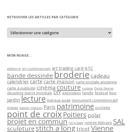
par
mois
RETROUVER LES ARTICLES PAR CATÉGORIE
Retrouver
les
articles
par
catégorie
MON NUAGE…
art trading card
ATC
allégorie
art contemporain
broderie
bande dessinée
cadeau
carte
carte maison
calendrier
carte postale ancienne
couture
cinéma
carte à publicité
cuisine
Deux-Sèvres
DIY
exposition
festival
famille
deuxième guerre mondiale
fleur
lecture
jardin
marque-page
monument commémoratif
patrimoine
Paris
oiseau
papier maison
pochette
point de croix
Poitiers
polar
projet en commun
SAL
rentrée littéraire
recyclage
stitch a long
Vienne
sculpture
tricot