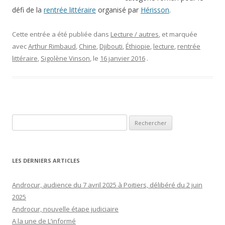
défi de la
rentrée littéraire
organisé par
Hérisson
.
Cette entrée a été publiée dans
Lecture / autres
, et marquée
avec
Arthur Rimbaud
,
Chine
,
Djibouti
,
Éthiopie
,
lecture
,
rentrée
littéraire
,
Sigolène Vinson
, le
16 janvier 2016
.
Rechercher :
LES DERNIERS ARTICLES
Androcur, audience du 7 avril 2025 à Poitiers, délibéré du 2 juin
2025
Androcur, nouvelle étape judiciaire
A la une de L’informé