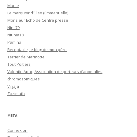
Marlie
Le marquoir d’Elise (Emmanuelle)
Monsieur Echo de Centre presse
Nini 79
Niunia18
Pamina
Réceptacle, le blog de mon père
Terrier de Marmotte
Tout Poitiers
Valentin Apac, Association de porteurs d’anomalies
chromosomiques
Virjaja
Zazimuth
MÉTA
Connexion