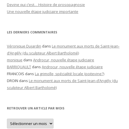
Devine qui c’est… Histoire de prosopagnosie
Une nouvelle étape judiciaire importante
LES DERNIERS COMMENTAIRES
Véronique Dujardin
dans
Le monument aux morts de Saint-Jean-
d’Angély (du sculpteur Albert Bartholomé)
monique
dans
Androcur, nouvelle étape judiciaire
BARRIQUAULT
dans
Androcur, nouvelle étape judiciaire
FRANCOIS
dans
La grimolle, spécialité locale (poitevine?)
DROIN
dans
Le monument aux morts de Saint-Jean-d’Angély (du
sculpteur Albert Bartholomé)
RETROUVER UN ARTICLE PAR MOIS
Retrouver
un
article