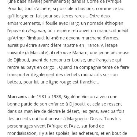
(une base navale) permanent(e) dans la Corne de l’Afrique.
Pour lui, tout s’achète, si possible à bas prix, comme ce lac
qu’il lorgne en fait pour ses terres rares… Entre deux
embarquements, il fouille avec Harg, un nomade éthiopien
l’épave du
Pingouin
, où il espère retrouver un manuscrit inédit
qu’Arthur Rimbaud, lui-même devenu marchand d’armes,
aurait pu écrire avant d’être rapatrié en France. A l’étape
suivante (à Mascate), il retrouve Mariam, une jeune pêcheuse
de Djibouti, avant de rencontrer Louise, une française qui
rentre au pays en cargo… Quand sa compagnie tente de faire
transporter illégalement des déchets radioactifs sur son
bateau, pour lui, une ligne rouge est franchie…
Mon avis :
de 1981 à 1988, Sigolène Vinson a vécu une
bonne partie de son enfance à Djibouti, et cela se ressent
dans sa manière de décrire le désert, les gens, avec parfois
des accents qui font penser à Marguerite Duras. Tous les
personnages vivent l’Afrique et l’Asie, sur fond de
mondialisation, il y a les spoliés, les acheteurs, et en bout de