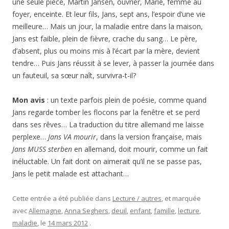
une seule pièce, Martin Jansen, ouvrier, Marie, femme au
foyer, enceinte. Et leur fils, Jans, sept ans, l’espoir d’une vie
meilleure… Mais un jour, la maladie entre dans la maison,
Jans est faible, plein de fièvre, crache du sang… Le père,
d’absent, plus ou moins mis à l’écart par la mère, devient
tendre… Puis Jans réussit à se lever, à passer la journée dans
un fauteuil, sa sœur naît, survivra-t-il?
Mon avis
: un texte parfois plein de poésie, comme quand
Jans regarde tomber les flocons par la fenêtre et se perd
dans ses rêves… La traduction du titre allemand me laisse
perplexe…
Jans VA mourir
, dans la version française, mais
Jans MUSS sterben
en allemand, doit mourir, comme un fait
inéluctable. Un fait dont on aimerait qu’il ne se passe pas,
Jans le petit malade est attachant…
Cette entrée a été publiée dans
Lecture / autres
, et marquée
avec
Allemagne
,
Anna Seghers
,
deuil
,
enfant
,
famille
,
lecture
,
maladie
, le
14 mars 2012
.