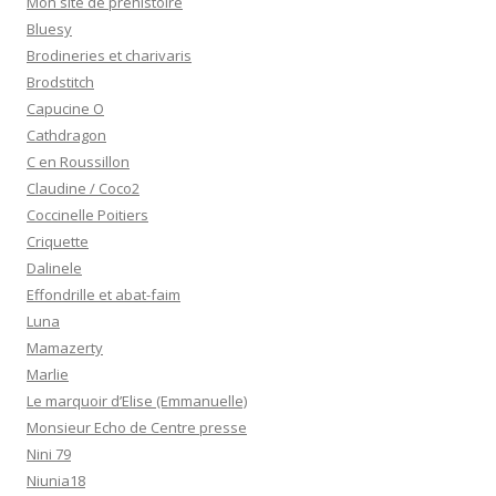
Mon site de préhistoire
Bluesy
Brodineries et charivaris
Brodstitch
Capucine O
Cathdragon
C en Roussillon
Claudine / Coco2
Coccinelle Poitiers
Criquette
Dalinele
Effondrille et abat-faim
Luna
Mamazerty
Marlie
Le marquoir d’Elise (Emmanuelle)
Monsieur Echo de Centre presse
Nini 79
Niunia18