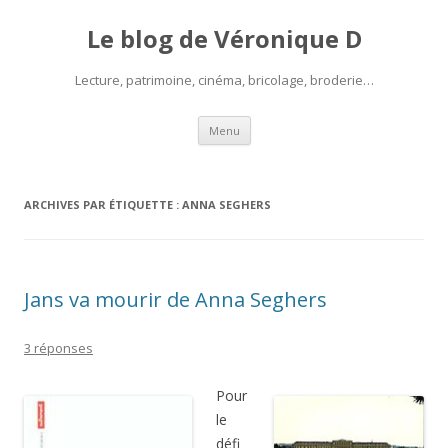
Le blog de Véronique D
Lecture, patrimoine, cinéma, bricolage, broderie…
Aller
Menu
au
contenu
ARCHIVES PAR ÉTIQUETTE :
ANNA SEGHERS
Jans va mourir de Anna Seghers
3 réponses
Pour
le
défi