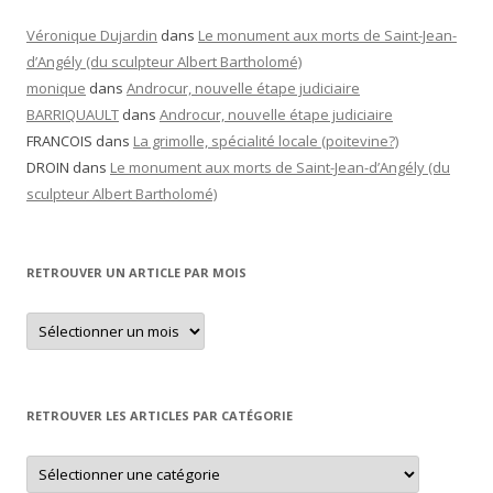
Véronique Dujardin
dans
Le monument aux morts de Saint-Jean-
d’Angély (du sculpteur Albert Bartholomé)
monique
dans
Androcur, nouvelle étape judiciaire
BARRIQUAULT
dans
Androcur, nouvelle étape judiciaire
FRANCOIS
dans
La grimolle, spécialité locale (poitevine?)
DROIN
dans
Le monument aux morts de Saint-Jean-d’Angély (du
sculpteur Albert Bartholomé)
RETROUVER UN ARTICLE PAR MOIS
Retrouver
un
article
par
mois
RETROUVER LES ARTICLES PAR CATÉGORIE
Retrouver
les
articles