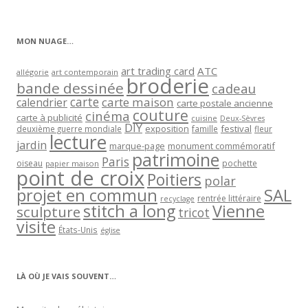
par
catégorie
MON NUAGE…
art trading card
ATC
allégorie
art contemporain
broderie
bande dessinée
cadeau
carte
carte maison
calendrier
carte postale ancienne
couture
cinéma
carte à publicité
cuisine
Deux-Sèvres
DIY
exposition
festival
famille
deuxième guerre mondiale
fleur
lecture
jardin
marque-page
monument commémoratif
patrimoine
Paris
oiseau
papier maison
pochette
point de croix
Poitiers
polar
projet en commun
SAL
rentrée littéraire
recyclage
stitch a long
Vienne
sculpture
tricot
visite
États-Unis
église
LÀ OÙ JE VAIS SOUVENT…