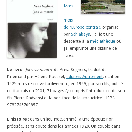
Mars
,
mois
de l’Europe centrale
organisé
par
Schlabaya
, j’ai fait une
descente à la
médiathèque
où
j’ai emprunté une dizaine de
livres…
Le livre
:
Jans va mourir
de Anna Seghers, traduit de
l’allemand par Hélène Roussel,
éditions Autrement
, écrit en
1925 mais retrouvé tardivement, en 1999, par son fils, publié
en français en 2001, 71 pages (y compris l’introduction de son
fils Pierre Radvanyi et la postface de la traductrice), ISBN
9782746700857.
L’histoire
: dans un lieu indéterminé, à une époque non
précisée, sans doute dans les années 1920. Un couple dans