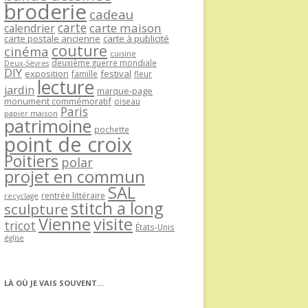
broderie
cadeau
carte
carte maison
calendrier
carte postale ancienne
carte à publicité
couture
cinéma
cuisine
deuxième guerre mondiale
Deux-Sèvres
DIY
exposition
festival
famille
fleur
lecture
jardin
marque-page
monument commémoratif
oiseau
Paris
papier maison
patrimoine
pochette
point de croix
Poitiers
polar
projet en commun
SAL
rentrée littéraire
recyclage
stitch a long
sculpture
Vienne
visite
tricot
États-Unis
église
LÀ OÙ JE VAIS SOUVENT…