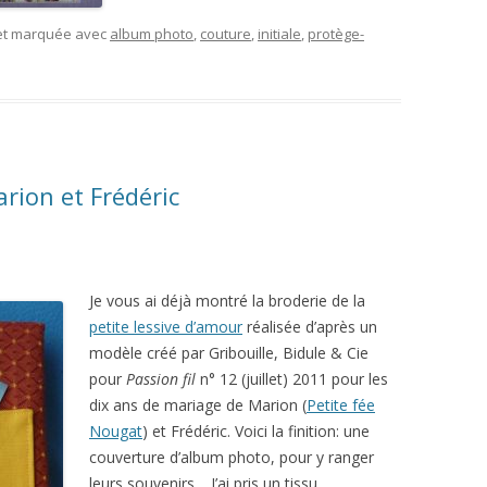
 et marquée avec
album photo
,
couture
,
initiale
,
protège-
ion et Frédéric
Je vous ai déjà montré la broderie de la
petite lessive d’amour
réalisée d’après un
modèle créé par Gribouille, Bidule & Cie
pour
Passion fil
n° 12 (juillet) 2011 pour les
dix ans de mariage de Marion (
Petite fée
Nougat
) et Frédéric. Voici la finition: une
couverture d’album photo, pour y ranger
leurs souvenirs… J’ai pris un tissu