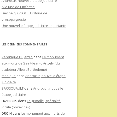
Androcur, nouvelle étape judiciaire
A la une de L’informé
Devine qui c’est… Histoire de
prosopagnosie
Une nouvelle étape judiciaire importante
LES DERNIERS COMMENTAIRES
Véronique Dujardin
dans
Le monument
aux morts de Saint-Jean-d’Angély (du
sculpteur Albert Bartholomé)
monique
dans
Androcur, nouvelle étape
judiciaire
BARRIQUAULT
dans
Androcur, nouvelle
étape judiciaire
FRANCOIS
dans
La grimolle, spécialité
locale (poitevine?)
DROIN
dans
Le monument aux morts de