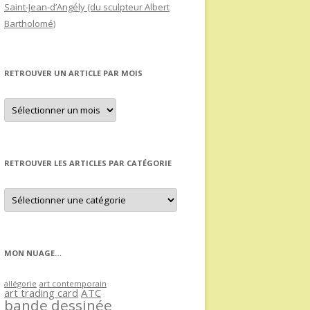
Saint-Jean-d’Angély (du sculpteur Albert
Bartholomé)
RETROUVER UN ARTICLE PAR MOIS
Retrouver
un
article
par
mois
RETROUVER LES ARTICLES PAR CATÉGORIE
Retrouver
les
articles
par
catégorie
MON NUAGE…
allégorie
art contemporain
art trading card
ATC
bande dessinée