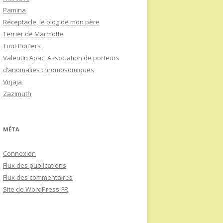
Pamina
Réceptacle, le blog de mon père
Terrier de Marmotte
Tout Poitiers
Valentin Apac, Association de porteurs
d’anomalies chromosomiques
Virjaja
Zazimuth
MÉTA
Connexion
Flux des publications
Flux des commentaires
Site de WordPress-FR