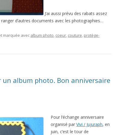
J’ai aussi prévu des rabats assez
ur ranger d’autres documents avec les photographies…
 et marquée avec
album photo
,
coeur
,
couture
,
protège-
 un album photo. Bon anniversaire
Pour l’échange anniversaire
organisé par
Vivi / Jujuraph
, en
juin, c’est le tour de