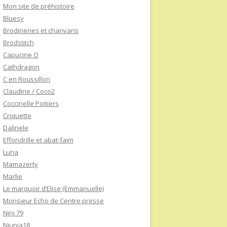
Mon site de préhistoire
Bluesy
Brodineries et charivaris
Brodstitch
Capucine O
Cathdragon
C en Roussillon
Claudine / Coco2
Coccinelle Poitiers
Criquette
Dalinele
Effondrille et abat-faim
Luna
Mamazerty
Marlie
Le marquoir d’Elise (Emmanuelle)
Monsieur Echo de Centre presse
Nini 79
Niunia18