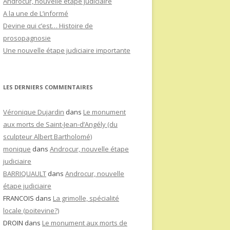
Androcur, nouvelle étape judiciaire
A la une de L’informé
Devine qui c’est… Histoire de
prosopagnosie
Une nouvelle étape judiciaire importante
LES DERNIERS COMMENTAIRES
Véronique Dujardin
dans
Le monument
aux morts de Saint-Jean-d’Angély (du
sculpteur Albert Bartholomé)
monique
dans
Androcur, nouvelle étape
judiciaire
BARRIQUAULT
dans
Androcur, nouvelle
étape judiciaire
FRANCOIS
dans
La grimolle, spécialité
locale (poitevine?)
DROIN
dans
Le monument aux morts de