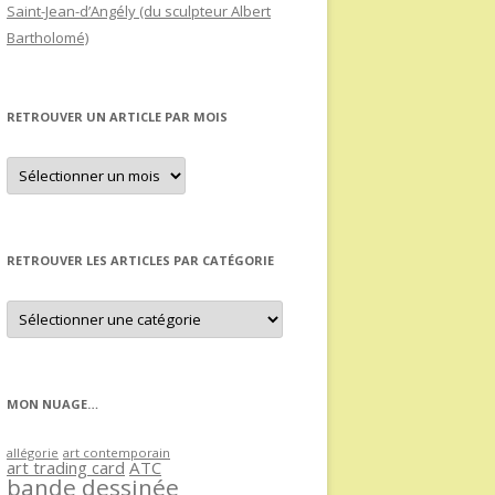
Saint-Jean-d’Angély (du sculpteur Albert
Bartholomé)
RETROUVER UN ARTICLE PAR MOIS
Retrouver
un
article
par
mois
RETROUVER LES ARTICLES PAR CATÉGORIE
Retrouver
les
articles
par
catégorie
MON NUAGE…
allégorie
art contemporain
art trading card
ATC
bande dessinée