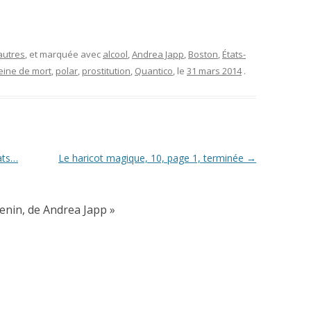
autres
, et marquée avec
alcool
,
Andrea Japp
,
Boston
,
États-
eine de mort
,
polar
,
prostitution
,
Quantico
, le
31 mars 2014
.
ats…
Le haricot magique, 10, page 1, terminée
→
 venin, de Andrea Japp
»