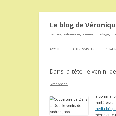
Le blog de Véroniqu
Lecture, patrimoine, cinéma, bricolage, b
ACCUEIL
AUTRES VISITES
CHAUM
Dans la tête, le venin, d
6 réponses
Je commence 
m’intéressent
médiathèqu
même auteur