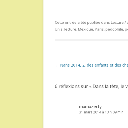
Cette entrée a été publiée dans
Lecture / 
Unis
,
lecture
,
Mexique
,
Paris
,
pédophile
,
p
Navigation
←
Nans 2014, 2, des enfants et des ch
des
articles
6 réflexions sur «
Dans la tête, le
mamazerty
31 mars 2014 à 13 h 09 min