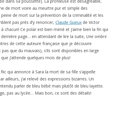
bé dans sa poussette). La profileuse est désagréable,
ine de mort voire au meurtre pur et simple des
 peine de mort sur la prévention de la criminalité et les
emblent pas près d’y renoncer,
Claude Gueux
de Victor
chacun! Ce polar est bien mené et j’aime bien la fin qui
a dernière page… en attendant de lire la suite,
Une ombre
es titres de cette auteure française que je découvre
 pas que du mauvais), s’ils sont disponibles en large
a que j’attende quelques mois de plus!
a flic qui annonce à Sara la mort de sa fille s’appelle
Par ailleurs, j’ai relevé des expressions bizarres. Un
ntendu parler de bleu bébé mais plutôt de bleu layette.
llège, pas au lycée… Mais bon, ce sont des détails!