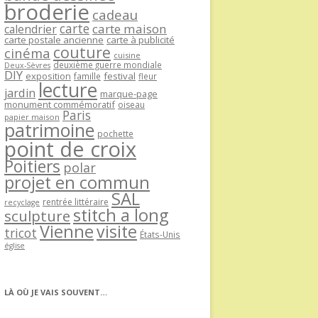
broderie
cadeau
carte
carte maison
calendrier
carte postale ancienne
carte à publicité
couture
cinéma
cuisine
deuxième guerre mondiale
Deux-Sèvres
DIY
exposition
festival
famille
fleur
lecture
jardin
marque-page
monument commémoratif
oiseau
Paris
papier maison
patrimoine
pochette
point de croix
Poitiers
polar
projet en commun
SAL
rentrée littéraire
recyclage
stitch a long
sculpture
Vienne
visite
tricot
États-Unis
église
LÀ OÙ JE VAIS SOUVENT…