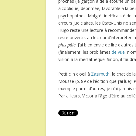
proches (le garçon a déjà étouffé un bé
alcoolique, déprimée, favorable à la pe
psychopathes. Malgré l’inefficacité de la
erreurs judiciaires, les Etats-Unis ne s
Hugo reste une lecture à recommander à 
reste ouverte, au lecteur d’interpréter l
plus pâle
. J’ai bien envie de lire d’autr
(finalement, les problèmes
de vue
n’ont
vision à la médiathèque. Sinon, il faudr
Petit clin d’oeil à
Zazimuth
, le chat de l
Mousse (p. 89 de l’édition que j’ai lue)! 
exemple parmi d’autres, je n’ai jamais e
Par ailleurs, Victor a l’âge d’être au co