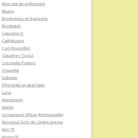
Mon site de préhistoire
Bluesy
Brodineries et charivaris
Brodstitch
Capucine O
Cathdragon
C en Roussillon
Claudine / Coco2
Coccinelle Poitiers
Criquette
Dalinele
Effondrille et abat-faim
Luna
Mamazerty
Marlie
Le marquoir d’Elise (Emmanuelle)
Monsieur Echo de Centre presse
Nini 79
Niunia18