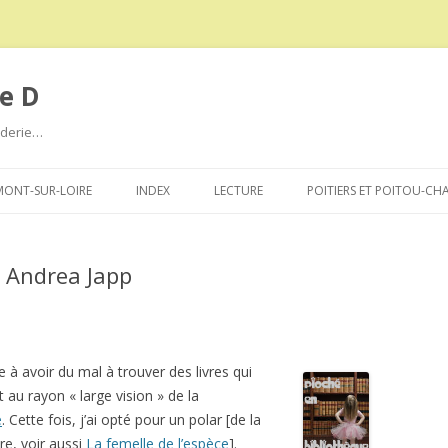
e D
roderie…
Aller
au
ONT-SUR-LOIRE
INDEX
LECTURE
POITIERS ET POITOU-CH
contenu
e Andrea Japp
à avoir du mal à trouver des livres qui
 au rayon « large vision » de la
e
. Cette fois, j’ai opté pour un polar [de la
e, voir aussi
La femelle de l’espèce
].