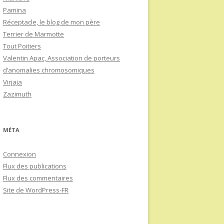
Pamina
Réceptacle, le blog de mon père
Terrier de Marmotte
Tout Poitiers
Valentin Apac, Association de porteurs
d’anomalies chromosomiques
Virjaja
Zazimuth
MÉTA
Connexion
Flux des publications
Flux des commentaires
Site de WordPress-FR