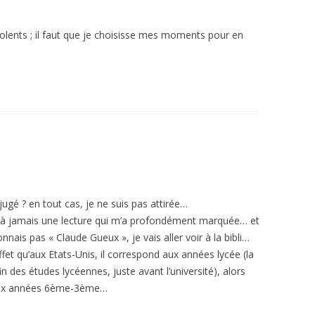
violents ; il faut que je choisisse mes moments pour en
éjugé ? en tout cas, je ne suis pas attirée…
e à jamais une lecture qui m’a profondément marquée… et
nnais pas « Claude Gueux », je vais aller voir à la bibli…
fet qu’aux Etats-Unis, il correspond aux années lycée (la
n des études lycéennes, juste avant l’université), alors
 aux années 6ème-3ème…