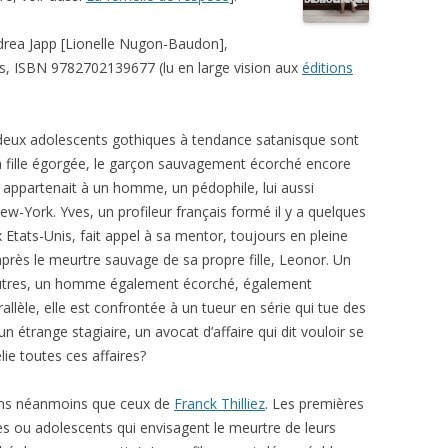
ndrea Japp [Lionelle Nugon-Baudon],
s, ISBN 9782702139677 (lu en large vision aux
éditions
, deux adolescents gothiques à tendance satanisque sont
la fille égorgée, le garçon sauvagement écorché encore
vée appartenait à un homme, un pédophile, lui aussi
ew-York. Yves, un profileur français formé il y a quelques
 Etats-Unis, fait appel à sa mentor, toujours en pleine
après le meurtre sauvage de sa propre fille, Leonor. Un
utres, un homme également écorché, également
allèle, elle est confrontée à un tueur en série qui tue des
n étrange stagiaire, un avocat d’affaire qui dit vouloir se
lie toutes ces affaires?
oins néanmoins que ceux de
Franck Thilliez
. Les premières
es ou adolescents qui envisagent le meurtre de leurs