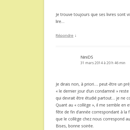
Je trouve toujours que ses livres sont 
lire…
↓
Répondre
NiniDS
31 mars 2014 à 20 h 46 min
Je dirais non, à priori…. peut-être un pr
« le dernier jour d’un condamné » rest
qui devrait être étudié partout… je ne co
Quant au « collège », il me semble en ef
fête de fin d’année correspondant à la fi
que le collège chez nous correspond
Bises, bonne soirée.