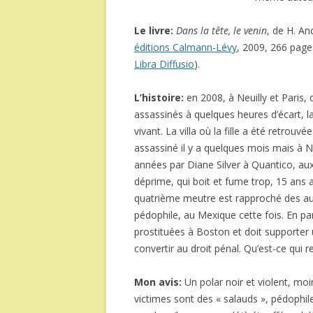
Le livre:
Dans la tête, le venin
, de H. A
éditions Calmann-Lévy
, 2009, 266 page
Libra Diffusio
).
L’histoire:
en 2008, à Neuilly et Paris
assassinés à quelques heures d’écart, 
vivant. La villa où la fille a été retrou
assassiné il y a quelques mois mais à N
années par Diane Silver à Quantico, aux
déprime, qui boit et fume trop, 15 ans 
quatrième meutre est rapproché des a
pédophile, au Mexique cette fois. En par
prostituées à Boston et doit supporter u
convertir au droit pénal. Qu’est-ce qui re
Mon avis:
Un polar noir et violent, m
victimes sont des « salauds », pédophil