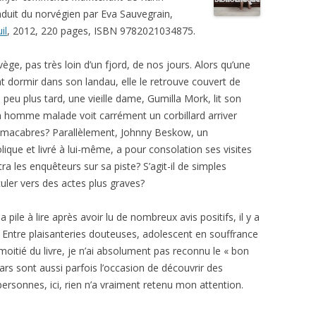
duit du norvégien par Eva Sauvegrain,
il
, 2012, 220 pages, ISBN 9782021034875.
ège, pas très loin d’un fjord, de nos jours. Alors qu’une
 dormir dans son landau, elle le retrouve couvert de
 peu plus tard, une vieille dame, Gumilla Mork, lit son
un homme malade voit carrément un corbillard arriver
ries macabres? Parallèlement, Johnny Beskow, un
ique et livré à lui-même, a pour consolation ses visites
a les enquêteurs sur sa piste? S’agit-il de simples
culer vers des actes plus graves?
ma pile à lire après avoir lu de nombreux avis positifs, il y a
 Entre plaisanteries douteuses, adolescent en souffrance
moitié du livre, je n’ai absolument pas reconnu le « bon
rs sont aussi parfois l’occasion de découvrir des
rsonnes, ici, rien n’a vraiment retenu mon attention.