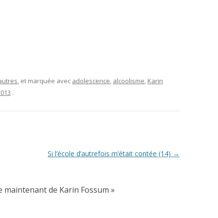
autres
, et marquée avec
adolescence
,
alcoolisme
,
Karin
2013
.
Si l’école d’autrefois m’était contée (14)
→
e maintenant de Karin Fossum
»