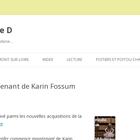
e D
roderie…
Aller
au
ONT-SUR-LOIRE
INDEX
LECTURE
POITIERS ET POITOU-CH
contenu
enant de Karin Fossum
uvé parmi les nouvelles acquisitions de la
ue
.
’enfer commence maintenant
de Karin