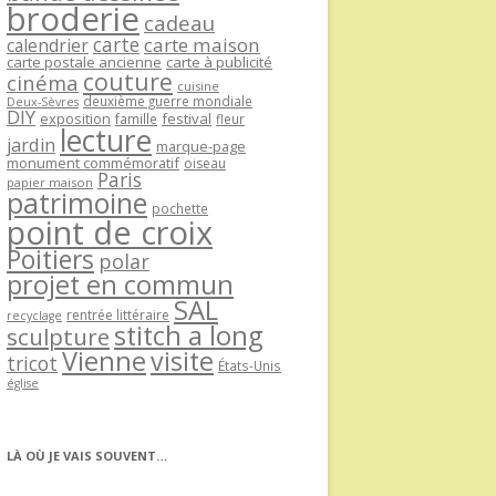
broderie
cadeau
carte
carte maison
calendrier
carte postale ancienne
carte à publicité
couture
cinéma
cuisine
deuxième guerre mondiale
Deux-Sèvres
DIY
exposition
festival
famille
fleur
lecture
jardin
marque-page
monument commémoratif
oiseau
Paris
papier maison
patrimoine
pochette
point de croix
Poitiers
polar
projet en commun
SAL
rentrée littéraire
recyclage
stitch a long
sculpture
Vienne
visite
tricot
États-Unis
église
LÀ OÙ JE VAIS SOUVENT…