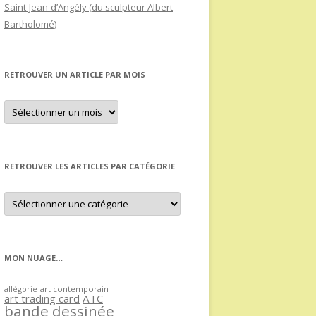
Saint-Jean-d’Angély (du sculpteur Albert
Bartholomé)
RETROUVER UN ARTICLE PAR MOIS
Retrouver
un
article
par
mois
RETROUVER LES ARTICLES PAR CATÉGORIE
Retrouver
les
articles
par
catégorie
MON NUAGE…
allégorie
art contemporain
art trading card
ATC
bande dessinée