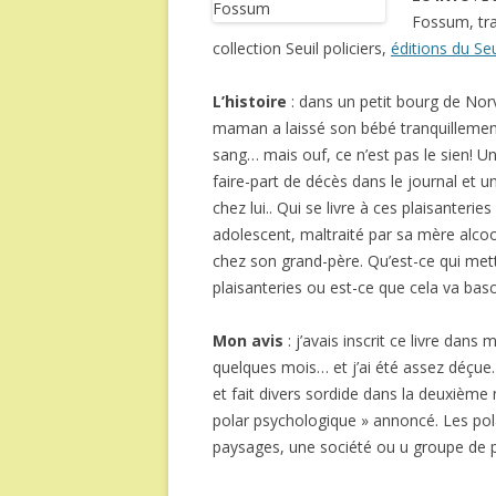
Fossum, tra
collection Seuil policiers,
éditions du Seu
L’histoire
: dans un petit bourg de Norv
maman a laissé son bébé tranquillement
sang… mais ouf, ce n’est pas le sien! Un
faire-part de décès dans le journal et 
chez lui.. Qui se livre à ces plaisante
adolescent, maltraité par sa mère alcool
chez son grand-père. Qu’est-ce qui mettr
plaisanteries ou est-ce que cela va bas
Mon avis
: j’avais inscrit ce livre dans 
quelques mois… et j’ai été assez déçue.
et fait divers sordide dans la deuxième 
polar psychologique » annoncé. Les pola
paysages, une société ou u groupe de pe