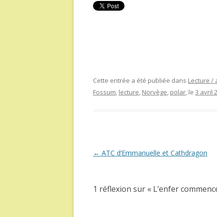
Cette entrée a été publiée dans
Lecture / 
Fossum
,
lecture
,
Norvège
,
polar
, le
3 avril 
Navigation
←
ATC d’Emmanuelle et Cathdragon
des
articles
1 réflexion sur «
L’enfer commenc