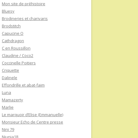
Mon site de préhistoire
Bluesy
Brodineries et charivaris
Brodstitch
Capucine O
Cathdragon
C en Roussillon
Claudine / Coco2
Coccinelle Poitiers
Criquette
Dalinele
Effondrille et abat-faim
Luna
Mamazerty
Marlie
Le marquoir d’Elise (Emmanuelle)
Monsieur Echo de Centre presse
Nini 79
Niunia18