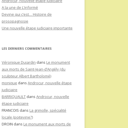
Androcur, nouvelle étape judiciaire
A la une de L’informé
Devine qui c’est… Histoire de
prosopagnosie
Une nouvelle étape judiciaire importante
LES DERNIERS COMMENTAIRES
Véronique Dujardin
dans
Le monument
aux morts de Saint-Jean-d’Angély (du
sculpteur Albert Bartholomé)
monique
dans
Androcur, nouvelle étape
judiciaire
BARRIQUAULT
dans
Androcur, nouvelle
étape judiciaire
FRANCOIS
dans
La grimolle, spécialité
locale (poitevine?)
DROIN
dans
Le monument aux morts de