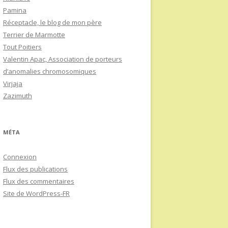
Pamina
Réceptacle, le blog de mon père
Terrier de Marmotte
Tout Poitiers
Valentin Apac, Association de porteurs
d’anomalies chromosomiques
Virjaja
Zazimuth
MÉTA
Connexion
Flux des publications
Flux des commentaires
Site de WordPress-FR