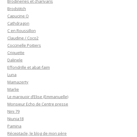
Brodineries et charivaris
Brodstitch
Capucine O
Cathdragon
C en Roussillon
Claudine / Coco2
Coccinelle Poitiers
Criquette
Dalinele
Effondrille et abat-faim
Luna
Mamazerty
Marlie
Le marquoir d’Elise (Emmanuelle)
Monsieur Echo de Centre presse
Nini 79
Niunia18
Pamina
Réceptacle, le blog de mon père