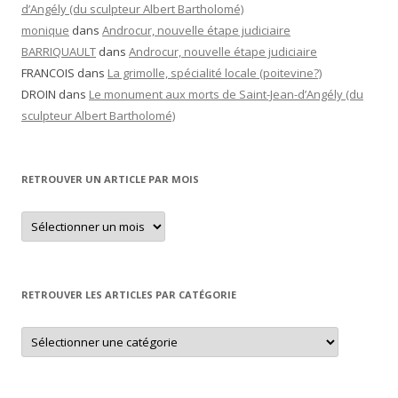
d’Angély (du sculpteur Albert Bartholomé)
monique
dans
Androcur, nouvelle étape judiciaire
BARRIQUAULT
dans
Androcur, nouvelle étape judiciaire
FRANCOIS
dans
La grimolle, spécialité locale (poitevine?)
DROIN
dans
Le monument aux morts de Saint-Jean-d’Angély (du
sculpteur Albert Bartholomé)
RETROUVER UN ARTICLE PAR MOIS
Retrouver
un
article
par
mois
RETROUVER LES ARTICLES PAR CATÉGORIE
Retrouver
les
articles
par
catégorie