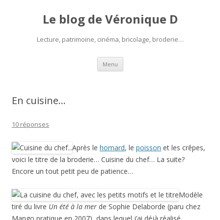
Le blog de Véronique D
Lecture, patrimoine, cinéma, bricolage, broderie…
Aller
Menu
au
contenu
En cuisine…
10 réponses
Après le
homard
, le
poisson
et les crêpes,
voici le titre de la broderie… Cuisine du chef… La suite?
Encore un tout petit peu de patience…
Modèle
tiré du livre
Un été à la mer
de Sophie Delaborde (paru chez
Mango pratique en 2007), dans lequel j’ai déjà réalisé