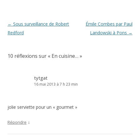
Navigation
←
Sous surveillance de Robert
Émile Combes par Paul
des
Redford
Landowski à Pons
→
articles
10 réflexions sur «
En cuisine…
»
tytgat
16 mai 2013 à 7 h 23 min
jolie serviette pour un « gourmet »
↓
Répondre