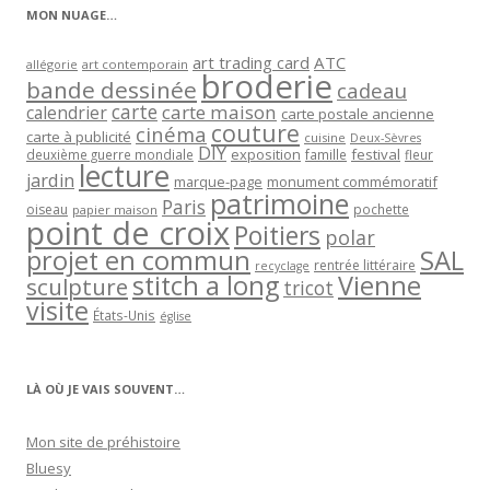
MON NUAGE…
art trading card
ATC
allégorie
art contemporain
broderie
bande dessinée
cadeau
carte
carte maison
calendrier
carte postale ancienne
couture
cinéma
carte à publicité
cuisine
Deux-Sèvres
DIY
exposition
festival
famille
deuxième guerre mondiale
fleur
lecture
jardin
marque-page
monument commémoratif
patrimoine
Paris
oiseau
papier maison
pochette
point de croix
Poitiers
polar
projet en commun
SAL
rentrée littéraire
recyclage
stitch a long
Vienne
sculpture
tricot
visite
États-Unis
église
LÀ OÙ JE VAIS SOUVENT…
Mon site de préhistoire
Bluesy