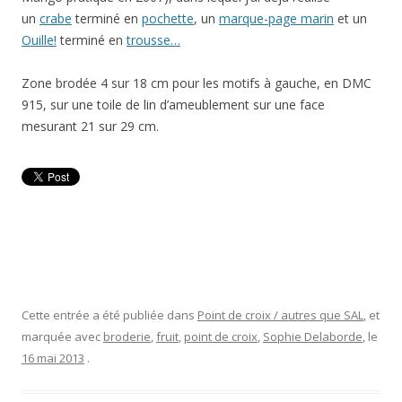
un
crabe
terminé en
pochette
, un
marque-page marin
et un
Ouille!
terminé en
trousse…
Zone brodée 4 sur 18 cm pour les motifs à gauche, en DMC
915, sur une toile de lin d’ameublement sur une face
mesurant 21 sur 29 cm.
Cette entrée a été publiée dans
Point de croix / autres que SAL
, et
marquée avec
broderie
,
fruit
,
point de croix
,
Sophie Delaborde
, le
16 mai 2013
.