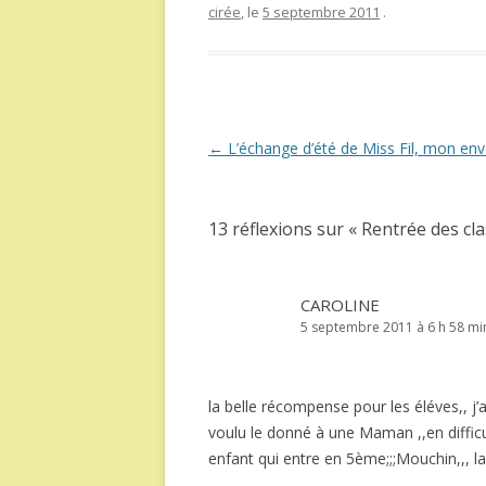
cirée
, le
5 septembre 2011
.
Navigation
←
L’échange d’été de Miss Fil, mon env
des
articles
13 réflexions sur «
Rentrée des cla
CAROLINE
5 septembre 2011 à 6 h 58 mi
la belle récompense pour les éléves,, j
voulu le donné à une Maman ,,en difficu
enfant qui entre en 5ème;;;Mouchin,,, la