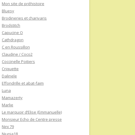
Mon site de préhistoire
Bluesy
Brodineries et charivaris
Brodstitch
Capucine O
Cathdragon
C en Roussillon
Claudine / Coco2
Coccinelle Poitiers
Criquette
Dalinele
Effondrille et abat-faim
Luna
Mamazerty
Marlie
Le marquoir d’Elise (Emmanuelle)
Monsieur Echo de Centre presse
Nini 79
Niunia18