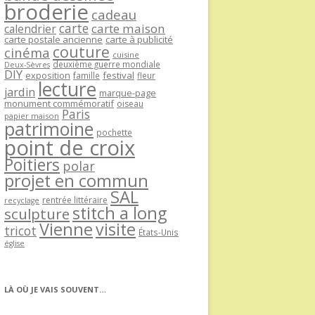
broderie
cadeau
carte
carte maison
calendrier
carte postale ancienne
carte à publicité
couture
cinéma
cuisine
deuxième guerre mondiale
Deux-Sèvres
DIY
exposition
festival
famille
fleur
lecture
jardin
marque-page
monument commémoratif
oiseau
Paris
papier maison
patrimoine
pochette
point de croix
Poitiers
polar
projet en commun
SAL
rentrée littéraire
recyclage
stitch a long
sculpture
Vienne
visite
tricot
États-Unis
église
LÀ OÙ JE VAIS SOUVENT…