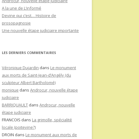
Androcur, nouvelle étape judiciaire
A la une de L’informé
Devine qui c’est… Histoire de
prosopagnosie
Une nouvelle étape judiciaire importante
LES DERNIERS COMMENTAIRES
Véronique Dujardin
dans
Le monument
aux morts de Saint-Jean-d’Angély (du
sculpteur Albert Bartholomé)
monique
dans
Androcur, nouvelle étape
judiciaire
BARRIQUAULT
dans
Androcur, nouvelle
étape judiciaire
FRANCOIS
dans
La grimolle, spécialité
locale (poitevine?)
DROIN
dans
Le monument aux morts de