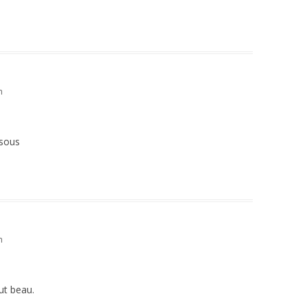
n
isous
n
out beau.