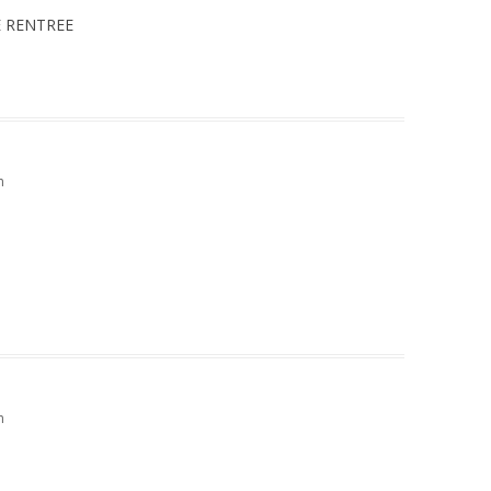
E RENTREE
n
n