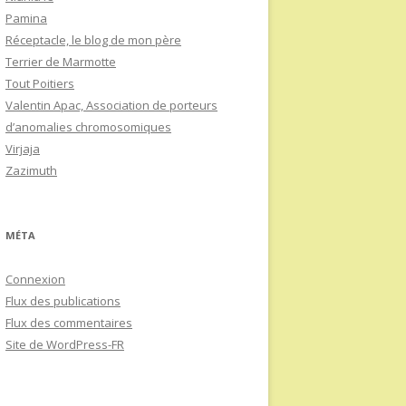
Pamina
Réceptacle, le blog de mon père
Terrier de Marmotte
Tout Poitiers
Valentin Apac, Association de porteurs
d’anomalies chromosomiques
Virjaja
Zazimuth
MÉTA
Connexion
Flux des publications
Flux des commentaires
Site de WordPress-FR