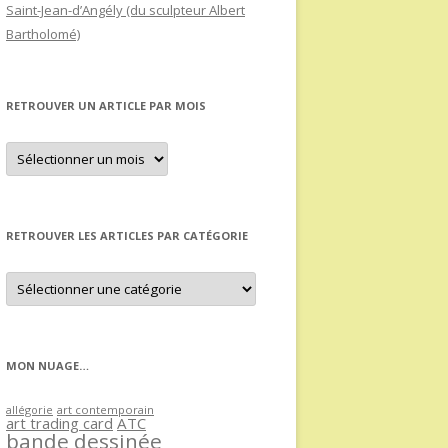
Saint-Jean-d’Angély (du sculpteur Albert
Bartholomé)
RETROUVER UN ARTICLE PAR MOIS
Retrouver
un
article
par
mois
RETROUVER LES ARTICLES PAR CATÉGORIE
Retrouver
les
articles
par
catégorie
MON NUAGE…
allégorie
art contemporain
art trading card
ATC
bande dessinée