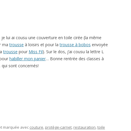
 je lui ai cousu une couverture en toile cirée (la même
our ma
trousse
à loisirs et pour la
trousse à bobos
envoyée
la
trousse
pour
Miss Fil
). Sur le dos, j’ai cousu la lettre L
e pour
habiller mon panier
… Bonne rentrée des classes à
, qui sont concernés!
 et marquée avec
couture
,
protège-carnet
,
restauration
,
toile