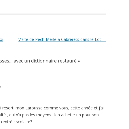
oi
Visite de Pech-Merle à Cabrerets dans le Lot
→
sses… avec un dictionnaire restauré
»
n
’ai resorti mon Larousse comme vous, cette année et j’ai
lté,, qui n’a pas les moyens d’en acheter un pour son
 rentrée scolaire?