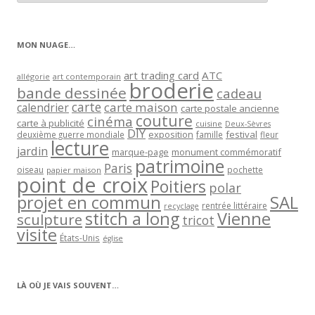
articles
par
catégorie
MON NUAGE…
art trading card
ATC
allégorie
art contemporain
broderie
bande dessinée
cadeau
carte
carte maison
calendrier
carte postale ancienne
couture
cinéma
carte à publicité
cuisine
Deux-Sèvres
DIY
exposition
festival
famille
deuxième guerre mondiale
fleur
lecture
jardin
marque-page
monument commémoratif
patrimoine
Paris
oiseau
papier maison
pochette
point de croix
Poitiers
polar
projet en commun
SAL
rentrée littéraire
recyclage
stitch a long
Vienne
sculpture
tricot
visite
États-Unis
église
LÀ OÙ JE VAIS SOUVENT…