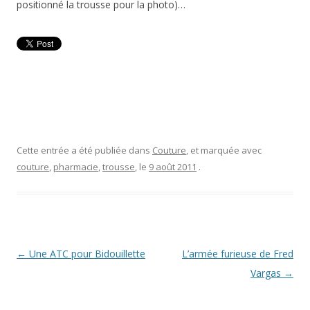
positionné la trousse pour la photo)…
Cette entrée a été publiée dans
Couture
, et marquée avec
couture
,
pharmacie
,
trousse
, le
9 août 2011
.
Navigation
←
Une ATC pour Bidouillette
L’armée furieuse de Fred
des
Vargas
→
articles