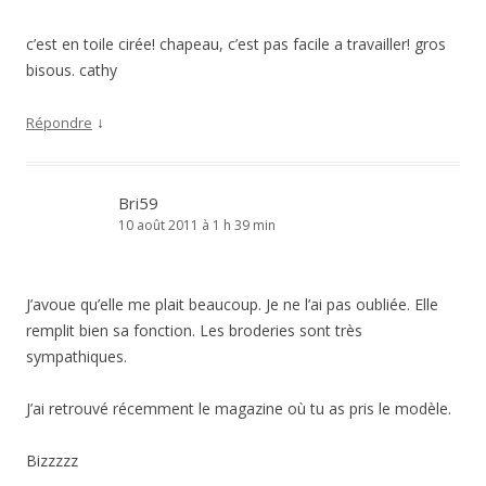
c’est en toile cirée! chapeau, c’est pas facile a travailler! gros
bisous. cathy
↓
Répondre
Bri59
10 août 2011 à 1 h 39 min
J’avoue qu’elle me plait beaucoup. Je ne l’ai pas oubliée. Elle
remplit bien sa fonction. Les broderies sont très
sympathiques.
J’ai retrouvé récemment le magazine où tu as pris le modèle.
Bizzzzz