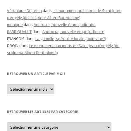
Véronique Dujardin
dans
Le monument aux morts de Saint-Jean-
d’Angély (du sculpteur Albert Bartholomé)
monique
dans
Androcur, nouvelle étape judiciaire
BARRIQUAULT
dans
Androcur, nouvelle étape judiciaire
FRANCOIS
dans
La grimolle, spécialité locale (poitevine?)
DROIN
dans
Le monument aux morts de Saint-Jean-d’Angély (du
sculpteur Albert Bartholomé)
RETROUVER UN ARTICLE PAR MOIS
Retrouver
un
article
par
mois
RETROUVER LES ARTICLES PAR CATÉGORIE
Retrouver
les