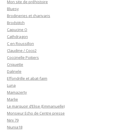
Mon site de préhistoire
Bluesy
Brodineries et charivaris
Brodstitch
Capucine O
Cathdragon
C en Roussillon
Claudine / Coco2
Coccinelle Poitiers
Criquette
Dalinele
Effondrille et abat-faim
Luna
Mamazerty
Marlie
Le marquoir d’Elise (Emmanuelle)
Monsieur Echo de Centre presse
Nini 79
Niunia18