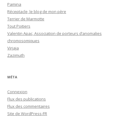
Pamina
Réceptacle, le blog de mon père
Terrier de Marmotte
Tout Poitiers
Valentin Apac, Association de porteurs d’anomalies
chromosomiques
Virjaja
Zazimuth
MÉTA
Connexion
Flux des publications
Flux des commentaires
Site de WordPress-FR