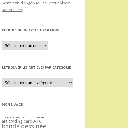
Saint-Jean-d’Angély (du sculpteur Albert
Bartholomé)
RETROUVER UN ARTICLE PAR MOIS
Retrouver
un
article
par
mois
RETROUVER LES ARTICLES PAR CATÉGORIE
Retrouver
les
articles
par
catégorie
MON NUAGE…
allégorie
art contemporain
art trading card
ATC
bande dessinée