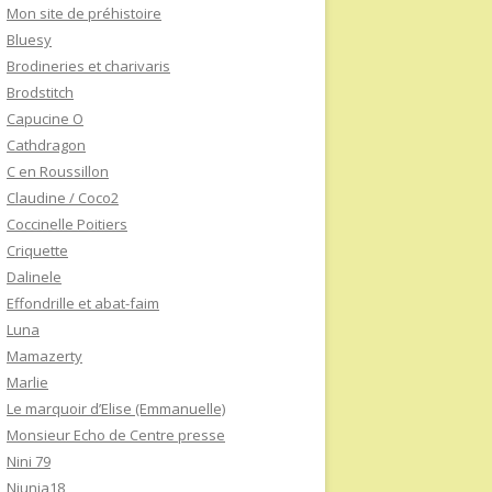
Mon site de préhistoire
Bluesy
Brodineries et charivaris
Brodstitch
Capucine O
Cathdragon
C en Roussillon
Claudine / Coco2
Coccinelle Poitiers
Criquette
Dalinele
Effondrille et abat-faim
Luna
Mamazerty
Marlie
Le marquoir d’Elise (Emmanuelle)
Monsieur Echo de Centre presse
Nini 79
Niunia18