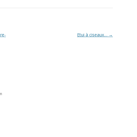
re-
Etui à ciseaux…
→
in