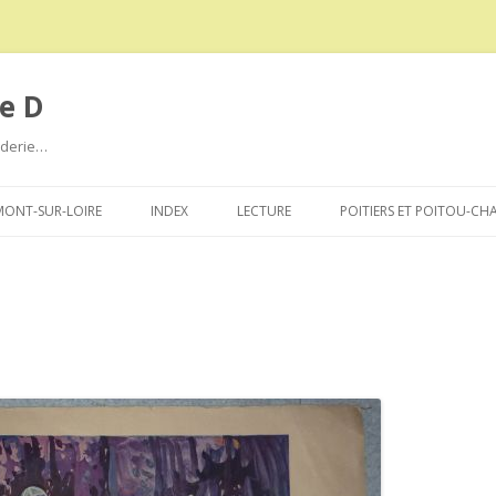
e D
roderie…
Aller
au
ONT-SUR-LOIRE
INDEX
LECTURE
POITIERS ET POITOU-CH
contenu