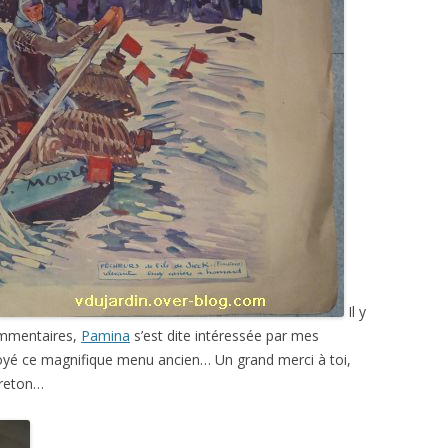
Il y
ommentaires,
Pamina
s’est dite intéressée par mes
nvoyé ce magnifique menu ancien… Un grand merci à toi,
breton…