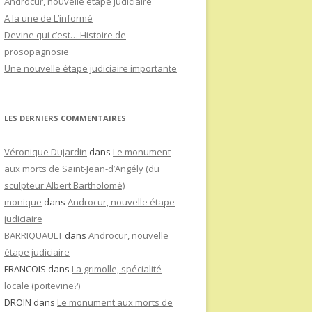
Androcur, nouvelle étape judiciaire
A la une de L’informé
Devine qui c’est… Histoire de
prosopagnosie
Une nouvelle étape judiciaire importante
LES DERNIERS COMMENTAIRES
Véronique Dujardin
dans
Le monument
aux morts de Saint-Jean-d’Angély (du
sculpteur Albert Bartholomé)
monique
dans
Androcur, nouvelle étape
judiciaire
BARRIQUAULT
dans
Androcur, nouvelle
étape judiciaire
FRANCOIS
dans
La grimolle, spécialité
locale (poitevine?)
DROIN
dans
Le monument aux morts de