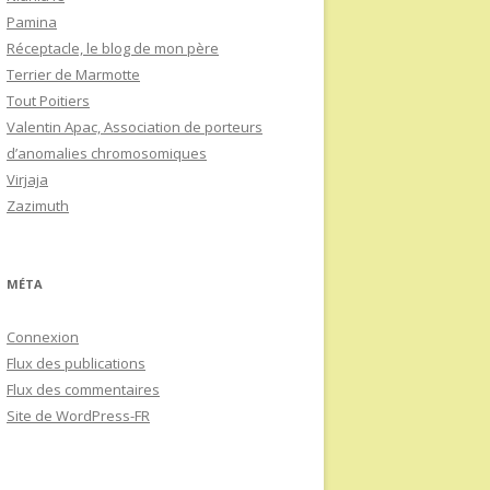
Pamina
Réceptacle, le blog de mon père
Terrier de Marmotte
Tout Poitiers
Valentin Apac, Association de porteurs
d’anomalies chromosomiques
Virjaja
Zazimuth
MÉTA
Connexion
Flux des publications
Flux des commentaires
Site de WordPress-FR