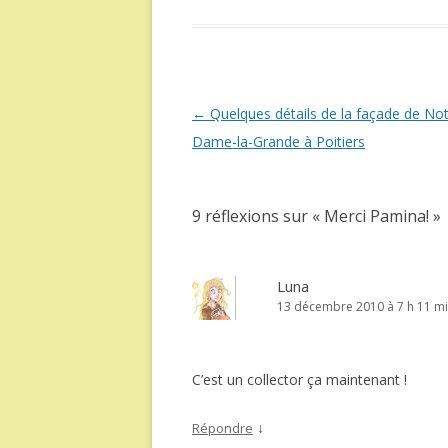
Navigation
←
Quelques détails de la façade de Not
des
Dame-la-Grande à Poitiers
articles
9 réflexions sur «
Merci Pamina!
»
Luna
13 décembre 2010 à 7 h 11 m
C’est un collector ça maintenant !
↓
Répondre