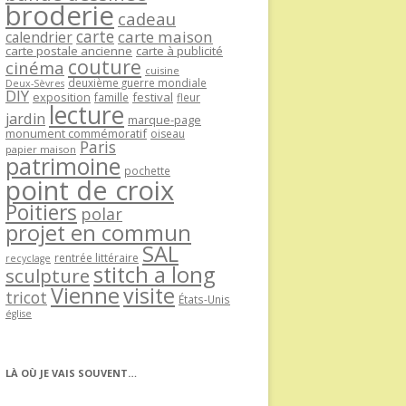
broderie
cadeau
carte
carte maison
calendrier
carte postale ancienne
carte à publicité
couture
cinéma
cuisine
deuxième guerre mondiale
Deux-Sèvres
DIY
exposition
festival
famille
fleur
lecture
jardin
marque-page
monument commémoratif
oiseau
Paris
papier maison
patrimoine
pochette
point de croix
Poitiers
polar
projet en commun
SAL
rentrée littéraire
recyclage
stitch a long
sculpture
Vienne
visite
tricot
États-Unis
église
LÀ OÙ JE VAIS SOUVENT…