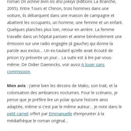
roman
On achève bien les disc-jokeys
(éditions La Branche,
2005). Entre Tours et Chinon, trois hommes dans une
voiture, ils débarquent dans une maison de campagne et
abattent les occupants, un homme, une femme et un enfant.
Quelques planches plus loin, retour en arrière. La femme
travaille dans un hôpital parisien et anime bénévolement une
émission sur une radio engagée (à gauche) qui donne la
parole aux exclus… Un ex-taulard qu’elle avait écouté de
prison s’y présente un jour… La suite est à lire par vous-
même. De Didier Daenincks, voir aussi
A louer sans
commission
.
Mon avis
: j’aime bien les dessins de Mako, son trait, et la
colorisation des ambiances nocturnes. Pour le scénario, je
pense que je préfère lire un polar qu’une histoire ainsi
adaptée, même si c’est par le même auteur… Je note dans le
petit carnet
offert par
Emmanuelle
d’emprunter à la
médiathèque le roman original…