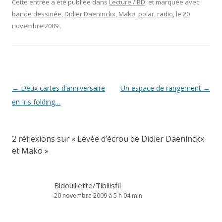
Cette entrée a été publiée dans
Lecture / BD
, et marquée avec
bande dessinée
,
Didier Daeninckx
,
Mako
,
polar
,
radio
, le
20
novembre 2009
.
Navigation
←
Deux cartes d’anniversaire
Un espace de rangement
→
des
en Iris folding…
articles
2 réflexions sur «
Levée d’écrou de Didier Daeninckx
et Mako
»
Bidouillette/Tibilisfil
20 novembre 2009 à 5 h 04 min