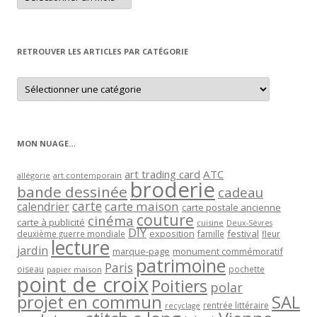
article
par
mois
RETROUVER LES ARTICLES PAR CATÉGORIE
Retrouver
les
articles
par
catégorie
MON NUAGE…
art trading card
ATC
allégorie
art contemporain
broderie
bande dessinée
cadeau
carte
carte maison
calendrier
carte postale ancienne
couture
cinéma
carte à publicité
cuisine
Deux-Sèvres
DIY
exposition
festival
famille
deuxième guerre mondiale
fleur
lecture
jardin
marque-page
monument commémoratif
patrimoine
Paris
oiseau
papier maison
pochette
point de croix
Poitiers
polar
projet en commun
SAL
rentrée littéraire
recyclage