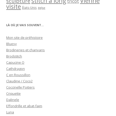
stitch a long
Vienne
sculpture
tricot
visite
États-Unis
église
LÀ OÙ JE VAIS SOUVENT…
Mon site de préhistoire
Bluesy
Brodineries et charivaris
Brodstitch
Capucine O
Cathdragon
C en Roussillon
Claudine / Coco2
Coccinelle Poitiers
Criquette
Dalinele
Effondrille et abat-faim
Luna