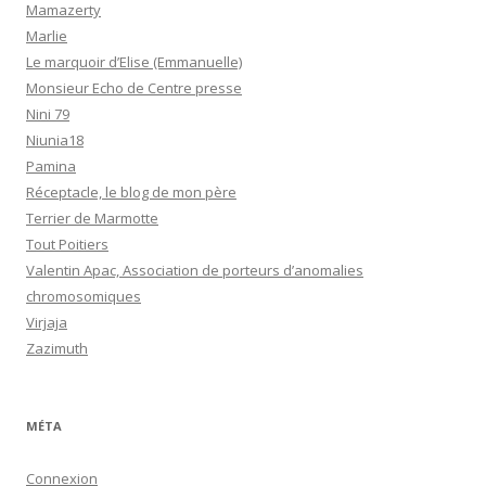
Mamazerty
Marlie
Le marquoir d’Elise (Emmanuelle)
Monsieur Echo de Centre presse
Nini 79
Niunia18
Pamina
Réceptacle, le blog de mon père
Terrier de Marmotte
Tout Poitiers
Valentin Apac, Association de porteurs d’anomalies
chromosomiques
Virjaja
Zazimuth
MÉTA
Connexion