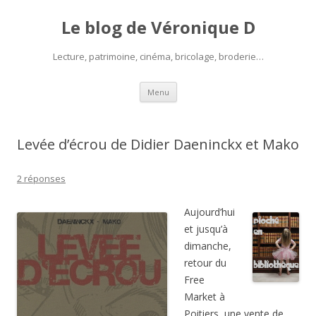
Le blog de Véronique D
Lecture, patrimoine, cinéma, bricolage, broderie…
Aller
Menu
au
contenu
Levée d’écrou de Didier Daeninckx et Mako
2 réponses
Aujourd’hui
et jusqu’à
dimanche,
retour du
Free
Market à
Poitiers, une vente de