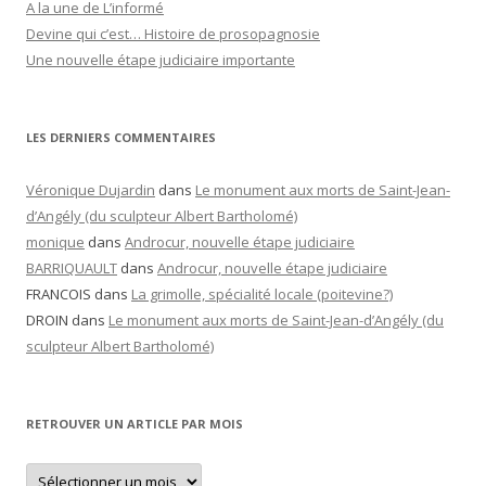
A la une de L’informé
Devine qui c’est… Histoire de prosopagnosie
Une nouvelle étape judiciaire importante
LES DERNIERS COMMENTAIRES
Véronique Dujardin
dans
Le monument aux morts de Saint-Jean-
d’Angély (du sculpteur Albert Bartholomé)
monique
dans
Androcur, nouvelle étape judiciaire
BARRIQUAULT
dans
Androcur, nouvelle étape judiciaire
FRANCOIS
dans
La grimolle, spécialité locale (poitevine?)
DROIN
dans
Le monument aux morts de Saint-Jean-d’Angély (du
sculpteur Albert Bartholomé)
RETROUVER UN ARTICLE PAR MOIS
Retrouver
un