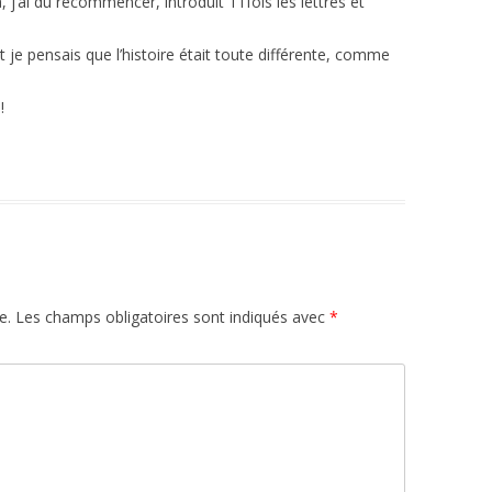
’ai dû recommencer, introduit 11fois les lettres et
t je pensais que l’histoire était toute différente, comme
!
e.
Les champs obligatoires sont indiqués avec
*