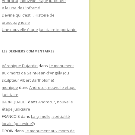
Androcur, nouvelle étape judiciaire
A la une de L’informé
Devine qui c’est… Histoire de
prosopagnosie
Une nouvelle étape judiciaire importante
LES DERNIERS COMMENTAIRES
Véronique Dujardin
dans
Le monument
aux morts de Saint-Jean-d’Angély (du
sculpteur Albert Bartholomé)
monique
dans
Androcur, nouvelle étape
judiciaire
BARRIQUAULT
dans
Androcur, nouvelle
étape judiciaire
FRANCOIS
dans
La grimolle, spécialité
locale (poitevine?)
DROIN
dans
Le monument aux morts de