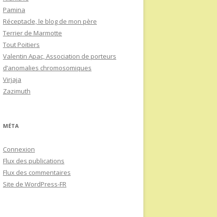
Pamina
Réceptacle, le blog de mon père
Terrier de Marmotte
Tout Poitiers
Valentin Apac, Association de porteurs
d’anomalies chromosomiques
Virjaja
Zazimuth
MÉTA
Connexion
Flux des publications
Flux des commentaires
Site de WordPress-FR