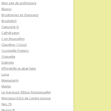
Mon site de préhistoire
Bluesy
Brodineries et charivaris
Brodstitch
Capucine O
Cathdragon
C en Roussillon
Claudine / Coco2
Coccinelle Poitiers
Criquette
Dalinele
Effondrille et abat-faim
Luna
Mamazerty
Marlie
Le marquoir d’Elise (Emmanuelle)
Monsieur Echo de Centre presse
Nini 79
Niunia18