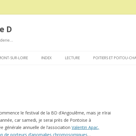
e D
roderie…
Aller
au
ONT-SUR-LOIRE
INDEX
LECTURE
POITIERS ET POITOU-CH
contenu
mmence le festival de la BD d’Angoulême, mais je n’irai
 année, car samedi, je serai près de Pontoise à
ée générale annuelle de l’association
Valentin Apac,
on de porteurs d’anomalies chromosomiques
…