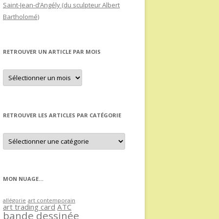
Saint-Jean-d’Angély (du sculpteur Albert
Bartholomé)
RETROUVER UN ARTICLE PAR MOIS
Retrouver
un
article
par
mois
RETROUVER LES ARTICLES PAR CATÉGORIE
Retrouver
les
articles
par
catégorie
MON NUAGE…
allégorie
art contemporain
art trading card
ATC
bande dessinée