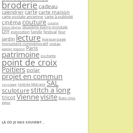
broderie
cadeau
carte
carte maison
calendrier
carte postale ancienne
carte à publicité
couture
cinéma
cuisine
deuxième guerre mondiale
Deux-Sèvres
DIY
exposition
festival
famille
fleur
lecture
jardin
marque-page
monument commémoratif
oiseau
Paris
papier maison
patrimoine
pochette
point de croix
Poitiers
polar
projet en commun
SAL
rentrée littéraire
recyclage
stitch a long
sculpture
Vienne
visite
tricot
États-Unis
église
LÀ OÙ JE VAIS SOUVENT…