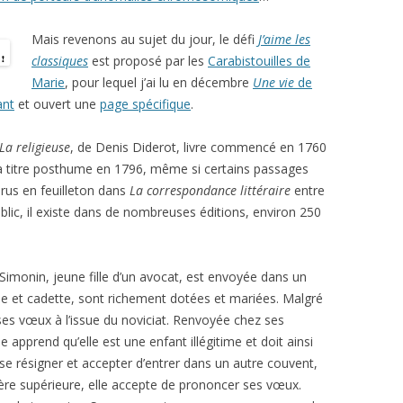
Mais revenons au sujet du jour, le défi
J’aime les
classiques
est proposé par les
Carabistouilles de
Marie
, pour lequel j’ai lu en décembre
Une vie
de
nt
et ouvert une
page spécifique
.
La religieuse
, de Denis Diderot, livre commencé en 1760
 à titre posthume en 1796, même si certains passages
arus en feuilleton dans
La correspondance littéraire
entre
lic, il existe dans de nombreuses éditions, environ 250
Simonin, jeune fille d’un avocat, est envoyée dans un
e et cadette, sont richement dotées et mariées. Malgré
 ses vœux à l’issue du noviciat. Renvoyée chez ses
apprend qu’elle est une enfant illégitime et doit ainsi
r se résigner et accepter d’entrer dans un autre couvent,
mère supérieure, elle accepte de prononcer ses vœux.