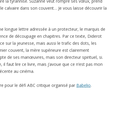
eure la tyrannise. Suzanne veut rompre ses vœux, prend
able calvaire dans son couvent… Je vous laisse découvrir la
e longue lettre adressée à un protecteur, le marquis de
sence de découpage en chapitres. Par ce texte, Diderot
rce sur la jeunesse, mais aussi le trafic des dots, les
ier couvent, la mère supérieure est clairement
te de ses manœuvres, mais son directeur spirituel, si.
 il faut lire ce livre, mais j’avoue que ce n’est pas mon
 récente au cinéma.
ivre pour le défi ABC critique organisé par
Babelio
.