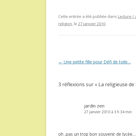
Cette entrée a été publiée dans
Lecture / 
religion
, le
27 janvier 2010
.
Navigation
←
Une petite fille pour Défi de toile…
des
articles
3 réflexions sur «
La religieuse de
jardin zen
27 janvier 2010 à 3 h 34 min
oh ,pas un trop bon souvenir de lycée…je