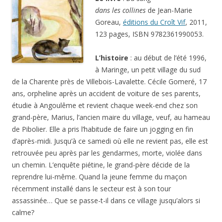
dans les collines
de Jean-Marie
Goreau,
éditions du Croît Vif
, 2011,
123 pages, ISBN 9782361990053.
L’histoire
: au début de l’été 1996,
à Maringe, un petit village du sud
de la Charente près de Villebois-Lavalette. Cécile Gomeré, 17
ans, orpheline après un accident de voiture de ses parents,
étudie à Angoulême et revient chaque week-end chez son
grand-père, Marius, l’ancien maire du village, veuf, au hameau
de Pibolier. Elle a pris l’habitude de faire un jogging en fin
d’après-midi. Jusqu’à ce samedi où elle ne revient pas, elle est
retrouvée peu après par les gendarmes, morte, violée dans
un chemin. L’enquête piétine, le grand-père décide de la
reprendre lui-même. Quand la jeune femme du maçon
récemment installé dans le secteur est à son tour
assassinée… Que se passe-t-il dans ce village jusqu’alors si
calme?