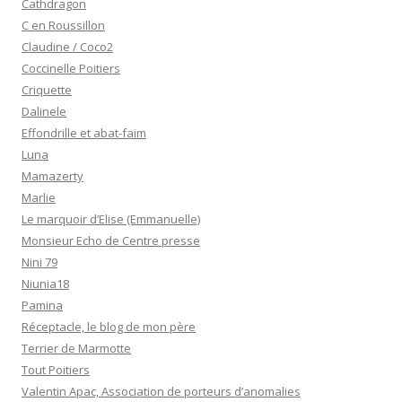
Cathdragon
C en Roussillon
Claudine / Coco2
Coccinelle Poitiers
Criquette
Dalinele
Effondrille et abat-faim
Luna
Mamazerty
Marlie
Le marquoir d’Elise (Emmanuelle)
Monsieur Echo de Centre presse
Nini 79
Niunia18
Pamina
Réceptacle, le blog de mon père
Terrier de Marmotte
Tout Poitiers
Valentin Apac, Association de porteurs d’anomalies