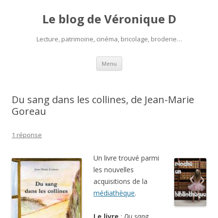
Le blog de Véronique D
Lecture, patrimoine, cinéma, bricolage, broderie…
Aller
Menu
au
contenu
Du sang dans les collines, de Jean-Marie
Goreau
1 réponse
Un livre trouvé parmi
les nouvelles
acquisitions de la
médiathèque
.
Le livre
:
Du sang