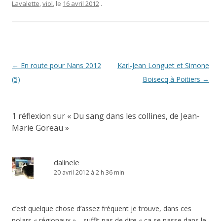
Lavalette
,
viol
, le
16 avril 2012
.
Navigation
←
En route pour Nans 2012
Karl-Jean Longuet et Simone
des
(5)
Boisecq à Poitiers
→
articles
1 réflexion sur «
Du sang dans les collines, de Jean-
Marie Goreau
»
dalinele
20 avril 2012 à 2 h 36 min
c’est quelque chose d’assez fréquent je trouve, dans ces
polars « régionaux »… suffit pas de dire « ça se passe dans le