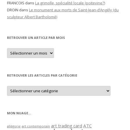
FRANCOIS
dans
La grimolle, spécialité locale (poitevine?)
DROIN
dans
Le monument aux morts de Saint-Jean-d’Angély (du
sculpteur Albert Bartholomé)
RETROUVER UN ARTICLE PAR MOIS
Retrouver
un
article
par
mois
RETROUVER LES ARTICLES PAR CATÉGORIE
Retrouver
les
articles
par
catégorie
MON NUAGE…
art trading card
ATC
allégorie
art contemporain