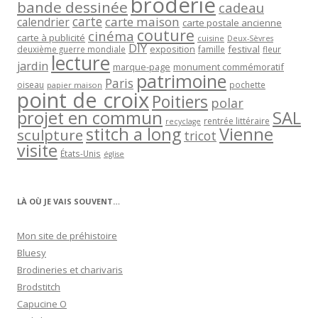
broderie
bande dessinée
cadeau
carte
carte maison
calendrier
carte postale ancienne
couture
cinéma
carte à publicité
cuisine
Deux-Sèvres
DIY
exposition
festival
famille
deuxième guerre mondiale
fleur
lecture
jardin
marque-page
monument commémoratif
patrimoine
Paris
oiseau
papier maison
pochette
point de croix
Poitiers
polar
projet en commun
SAL
rentrée littéraire
recyclage
stitch a long
Vienne
sculpture
tricot
visite
États-Unis
église
LÀ OÙ JE VAIS SOUVENT…
Mon site de préhistoire
Bluesy
Brodineries et charivaris
Brodstitch
Capucine O