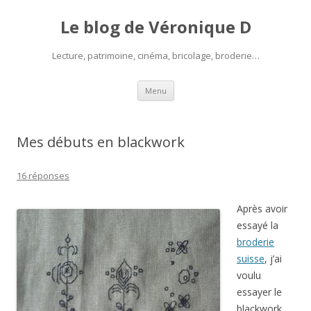
Le blog de Véronique D
Lecture, patrimoine, cinéma, bricolage, broderie…
Aller
Menu
au
contenu
Mes débuts en blackwork
16 réponses
Après avoir
essayé la
broderie
suisse
, j’ai
voulu
essayer le
blackwork.