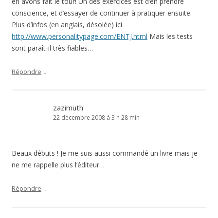
en avons fait le tour! Un des exercices est d’en prendre
conscience, et d’essayer de continuer à pratiquer ensuite.
Plus d’infos (en anglais, désolée) ici
http://www.personalitypage.com/ENTJ.html
Mais les tests
sont paraît-il très fiables…
↓
Répondre
zazimuth
22 décembre 2008 à 3 h 28 min
Beaux débuts ! Je me suis aussi commandé un livre mais je
ne me rappelle plus l’éditeur…
↓
Répondre