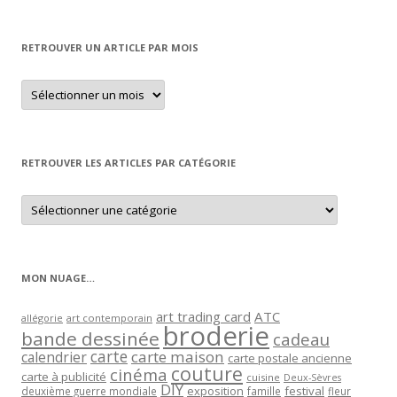
RETROUVER UN ARTICLE PAR MOIS
Retrouver
un
article
par
mois
RETROUVER LES ARTICLES PAR CATÉGORIE
Retrouver
les
articles
par
catégorie
MON NUAGE…
art trading card
ATC
allégorie
art contemporain
broderie
bande dessinée
cadeau
carte
carte maison
calendrier
carte postale ancienne
couture
cinéma
carte à publicité
cuisine
Deux-Sèvres
DIY
exposition
festival
famille
deuxième guerre mondiale
fleur