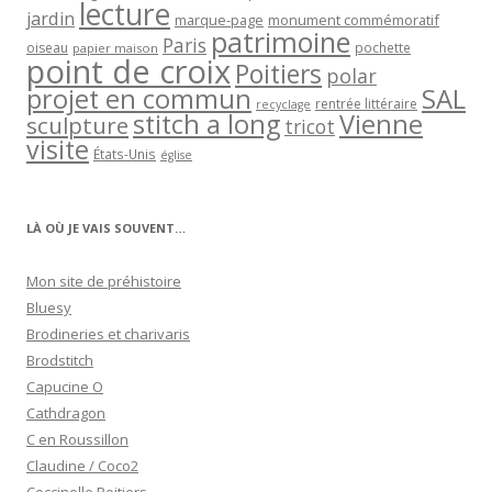
lecture
jardin
marque-page
monument commémoratif
patrimoine
Paris
oiseau
papier maison
pochette
point de croix
Poitiers
polar
projet en commun
SAL
rentrée littéraire
recyclage
stitch a long
Vienne
sculpture
tricot
visite
États-Unis
église
LÀ OÙ JE VAIS SOUVENT…
Mon site de préhistoire
Bluesy
Brodineries et charivaris
Brodstitch
Capucine O
Cathdragon
C en Roussillon
Claudine / Coco2