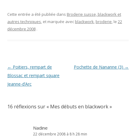
Cette entrée a été publiée dans
Broderie suisse, blackwork et
autres techniques
, et marquée avec
blackwork
,
broderie
, le
22
décembre 2008
.
Navigation
←
Poitiers, rempart de
Pochette de Nananne (3)
→
des
Blossac et rempart square
articles
Jeanne-d’Arc
16 réflexions sur «
Mes débuts en blackwork
»
Nadine
22 décembre 2008 à 8 h 28 min