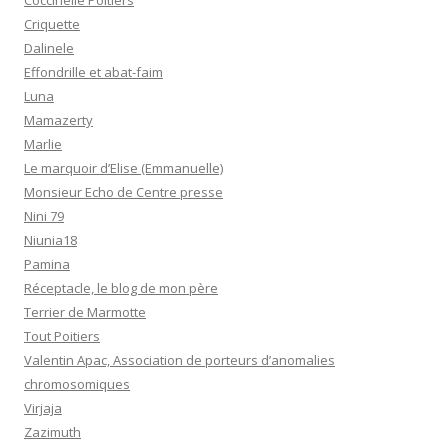
Coccinelle Poitiers
Criquette
Dalinele
Effondrille et abat-faim
Luna
Mamazerty
Marlie
Le marquoir d’Elise (Emmanuelle)
Monsieur Echo de Centre presse
Nini 79
Niunia18
Pamina
Réceptacle, le blog de mon père
Terrier de Marmotte
Tout Poitiers
Valentin Apac, Association de porteurs d’anomalies
chromosomiques
Virjaja
Zazimuth