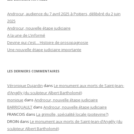
Androcur, audience du 7 avril 2025 à Poitiers, délibéré du 2 juin
2025
Androcur, nouvelle étape judiciaire
A la une de L’informé
Devine qui c’est… Histoire de prosopagnosie
Une nouvelle étape judiciaire importante
LES DERNIERS COMMENTAIRES
Véronique Dujardin
dans
Le monument aux morts de Saint-Jean-
d’Angély (du sculpteur Albert Bartholomé)
monique
dans
Androcur, nouvelle étape judiciaire
BARRIQUAULT
dans
Androcur, nouvelle étape judiciaire
FRANCOIS
dans
La grimolle, spécialité locale (poitevine?)
DROIN
dans
Le monument aux morts de Saint-Jean-d’Angély (du
sculpteur Albert Bartholomé)