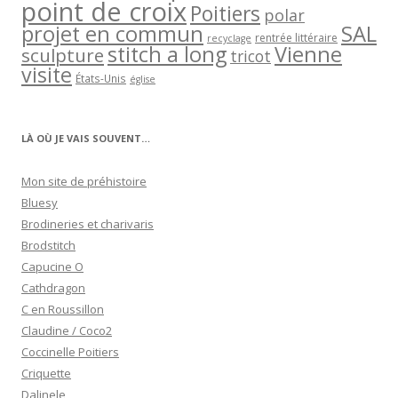
point de croix
Poitiers
polar
projet en commun
SAL
rentrée littéraire
recyclage
stitch a long
Vienne
sculpture
tricot
visite
États-Unis
église
LÀ OÙ JE VAIS SOUVENT…
Mon site de préhistoire
Bluesy
Brodineries et charivaris
Brodstitch
Capucine O
Cathdragon
C en Roussillon
Claudine / Coco2
Coccinelle Poitiers
Criquette
Dalinele