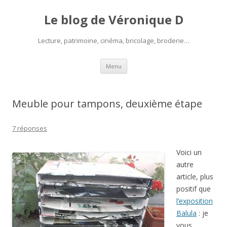
Le blog de Véronique D
Lecture, patrimoine, cinéma, bricolage, broderie…
Aller
Menu
au
contenu
Meuble pour tampons, deuxième étape
7 réponses
Voici un
autre
article, plus
positif que
l’exposition
Balula
: je
vous