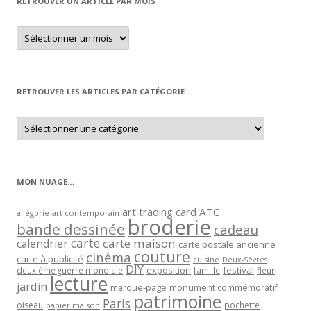
RETROUVER UN ARTICLE PAR MOIS
Retrouver
un
article
par
mois
RETROUVER LES ARTICLES PAR CATÉGORIE
Retrouver
les
articles
par
catégorie
MON NUAGE…
art trading card
ATC
allégorie
art contemporain
broderie
bande dessinée
cadeau
carte
carte maison
calendrier
carte postale ancienne
couture
cinéma
carte à publicité
cuisine
Deux-Sèvres
DIY
exposition
festival
famille
deuxième guerre mondiale
fleur
lecture
jardin
marque-page
monument commémoratif
patrimoine
Paris
oiseau
papier maison
pochette