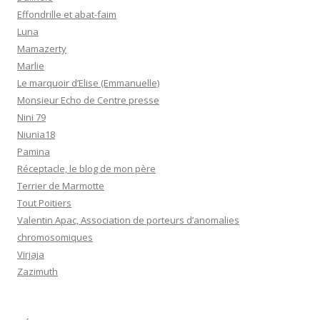
Effondrille et abat-faim
Luna
Mamazerty
Marlie
Le marquoir d’Elise (Emmanuelle)
Monsieur Echo de Centre presse
Nini 79
Niunia18
Pamina
Réceptacle, le blog de mon père
Terrier de Marmotte
Tout Poitiers
Valentin Apac, Association de porteurs d’anomalies
chromosomiques
Virjaja
Zazimuth