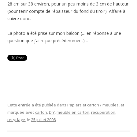
28 cm sur 38 environ, pour un peu moins de 3 cm de hauteur
(pour tenir compte de l’épaisseur du fond du tiroir). Affaire à
suivre donc.
La photo a été prise sur mon balcon (… en réponse à une
question que j’ai reçue précédemment)…
Cette entrée a été publiée dans
Papiers et carton / meubles
, et
marquée avec
carton
,
DIY
,
meuble en carton
,
récupération
,
recyclage
, le
25 juillet 2008
.