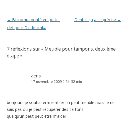
Navigation
←
Biscornu monté en porte-
Dentelle, ça se précise
→
des
clef pour Diedouchka
articles
7 réflexions sur «
Meuble pour tampons, deuxième
étape
»
aeris
17 novembre 2009 à 6 h 32 min
bonjours je souhaiterai realiser un petit meuble mais je ne
sais pas ou je peut recuperer des cartons
quelqu’un peut peut etre m’aider