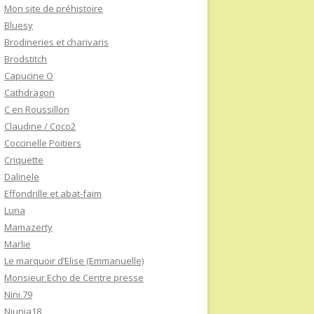
Mon site de préhistoire
Bluesy
Brodineries et charivaris
Brodstitch
Capucine O
Cathdragon
C en Roussillon
Claudine / Coco2
Coccinelle Poitiers
Criquette
Dalinele
Effondrille et abat-faim
Luna
Mamazerty
Marlie
Le marquoir d’Elise (Emmanuelle)
Monsieur Echo de Centre presse
Nini 79
Niunia18