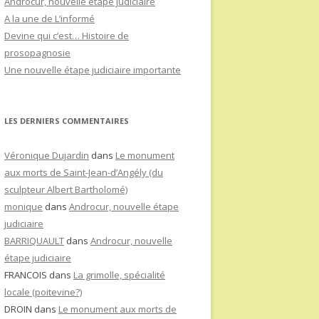
Androcur, nouvelle étape judiciaire
A la une de L’informé
Devine qui c’est… Histoire de
prosopagnosie
Une nouvelle étape judiciaire importante
LES DERNIERS COMMENTAIRES
Véronique Dujardin
dans
Le monument
aux morts de Saint-Jean-d’Angély (du
sculpteur Albert Bartholomé)
monique
dans
Androcur, nouvelle étape
judiciaire
BARRIQUAULT
dans
Androcur, nouvelle
étape judiciaire
FRANCOIS
dans
La grimolle, spécialité
locale (poitevine?)
DROIN
dans
Le monument aux morts de