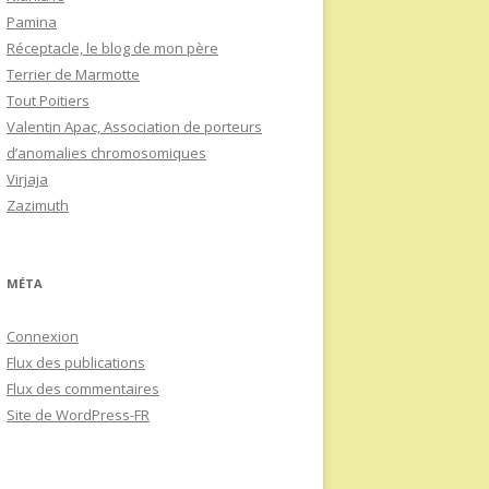
Pamina
Réceptacle, le blog de mon père
Terrier de Marmotte
Tout Poitiers
Valentin Apac, Association de porteurs
d’anomalies chromosomiques
Virjaja
Zazimuth
MÉTA
Connexion
Flux des publications
Flux des commentaires
Site de WordPress-FR