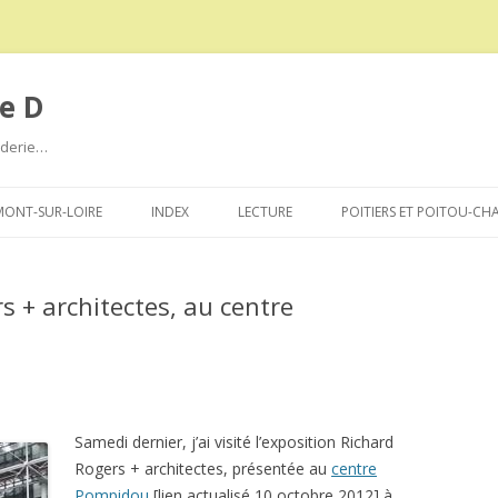
e D
roderie…
Aller
au
ONT-SUR-LOIRE
INDEX
LECTURE
POITIERS ET POITOU-CH
contenu
s + architectes, au centre
Samedi dernier, j’ai visité l’exposition Richard
Rogers + architectes, présentée au
centre
Pompidou
[lien actualisé 10 octobre 2012] à