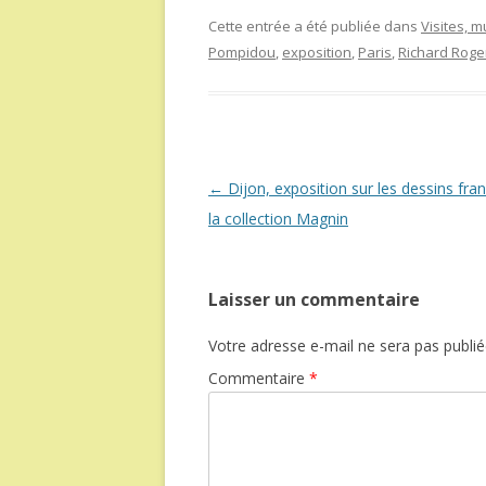
Cette entrée a été publiée dans
Visites, 
Pompidou
,
exposition
,
Paris
,
Richard Roge
Navigation
←
Dijon, exposition sur les dessins fra
des
la collection Magnin
articles
Laisser un commentaire
Votre adresse e-mail ne sera pas publié
Commentaire
*