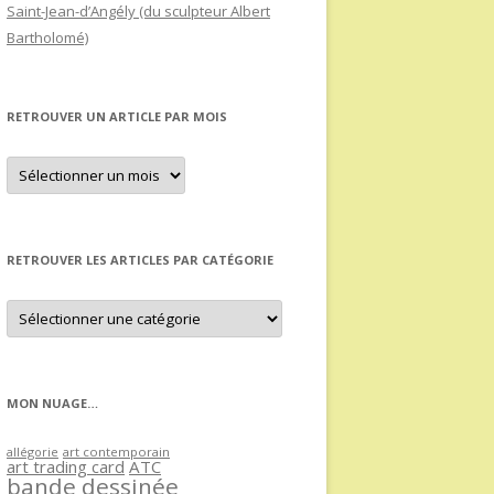
Saint-Jean-d’Angély (du sculpteur Albert
Bartholomé)
RETROUVER UN ARTICLE PAR MOIS
Retrouver
un
article
par
mois
RETROUVER LES ARTICLES PAR CATÉGORIE
Retrouver
les
articles
par
catégorie
MON NUAGE…
allégorie
art contemporain
art trading card
ATC
bande dessinée