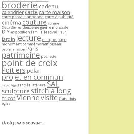
broderie
cadeau
carte
carte maison
calendrier
carte postale ancienne
carte à publicité
couture
cinéma
cuisine
deuxième guerre mondiale
Deux-Sèvres
DIY
exposition
festival
famille
fleur
lecture
jardin
marque-page
monument commémoratif
oiseau
Paris
papier maison
patrimoine
pochette
point de croix
Poitiers
polar
projet en commun
SAL
rentrée littéraire
recyclage
stitch a long
sculpture
Vienne
visite
tricot
États-Unis
église
LÀ OÙ JE VAIS SOUVENT…