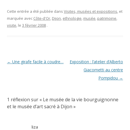
Cette entrée a été publiée dans
Visites, musées et expositions
, et
marquée avec
Côte-d'Or
,
Dijon
,
ethnologie
,
musée
,
patrimoine
,
visite
, le
3 février 2008
.
Navigation
←
Une girafe facile à coudre…
Exposition : l’atelier d’Alberto
des
Giacometti au centre
articles
Pompidou
→
1 réflexion sur «
Le musée de la vie bourguignonne
et le musée d’art sacré à Dijon
»
liza