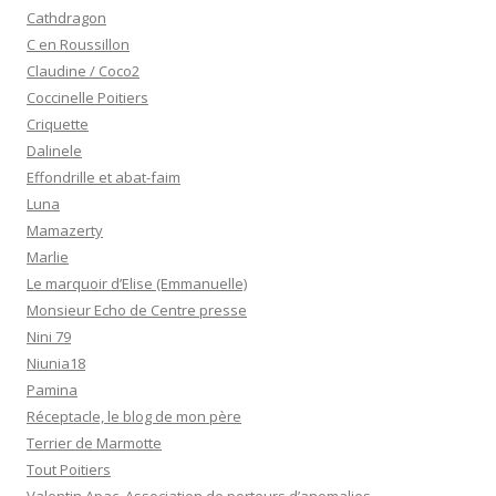
Cathdragon
C en Roussillon
Claudine / Coco2
Coccinelle Poitiers
Criquette
Dalinele
Effondrille et abat-faim
Luna
Mamazerty
Marlie
Le marquoir d’Elise (Emmanuelle)
Monsieur Echo de Centre presse
Nini 79
Niunia18
Pamina
Réceptacle, le blog de mon père
Terrier de Marmotte
Tout Poitiers