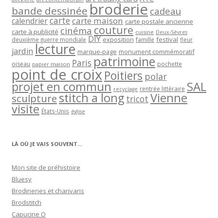
broderie
bande dessinée
cadeau
carte
carte maison
calendrier
carte postale ancienne
couture
cinéma
carte à publicité
cuisine
Deux-Sèvres
DIY
exposition
festival
famille
deuxième guerre mondiale
fleur
lecture
jardin
marque-page
monument commémoratif
patrimoine
Paris
oiseau
papier maison
pochette
point de croix
Poitiers
polar
projet en commun
SAL
rentrée littéraire
recyclage
stitch a long
Vienne
sculpture
tricot
visite
États-Unis
église
LÀ OÙ JE VAIS SOUVENT…
Mon site de préhistoire
Bluesy
Brodineries et charivaris
Brodstitch
Capucine O