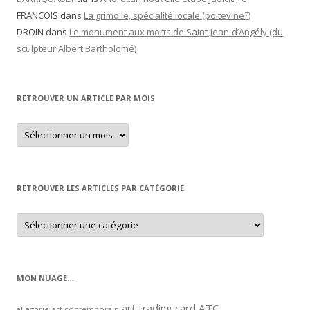
FRANCOIS
dans
La grimolle, spécialité locale (poitevine?)
DROIN
dans
Le monument aux morts de Saint-Jean-d’Angély (du
sculpteur Albert Bartholomé)
RETROUVER UN ARTICLE PAR MOIS
Retrouver
un
article
par
mois
RETROUVER LES ARTICLES PAR CATÉGORIE
Retrouver
les
articles
par
catégorie
MON NUAGE…
art trading card
ATC
allégorie
art contemporain