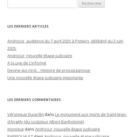
Rechercher :
LES DERNIERS ARTICLES
Androcur, audience du 7 avril 2025 à Poitiers, délibéré du 2 juin
2025
Androcur, nouvelle étape judiciaire
A la une de L’informé
Devine qui c’est… Histoire de prosopagnosie
Une nouvelle étape judiciaire importante
LES DERNIERS COMMENTAIRES
Véronique Dujardin
dans
Le monument aux morts de Saint-Jean-
d’Angély (du sculpteur Albert Bartholomé)
monique
dans
Androcur, nouvelle étape judiciaire
BARRIQUAULT
dans
Androcur, nouvelle étape judiciaire