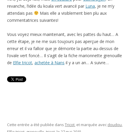
revanche, l’idée du koala vert avancé par
Luna
, je ne m’y
attendais pas
Mais elle a visiblement bien plu aux
commentatrices suivantes!
Vous voyez mieux maintenant, avec les pattes du haut… A
cette étape, je ne me suis toujours pas aperçue de mon
erreur et il va falloir que je démonte la partie au-dessus de
l’ovale vert foncé… Il s’agit de la fiche marionnette grenouille
de
Elfie tricot
,
achetée à Nans
il y a un an… A suivre…
Cette entrée a été publiée dans
Tricot
, et marquée avec
doudou
,
Elfie tricot
,
grenouille
,
tricot
, le
27 mai 2015
.