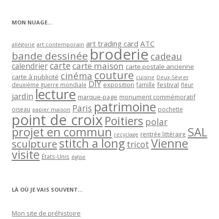
catégorie
MON NUAGE…
art trading card
ATC
allégorie
art contemporain
broderie
bande dessinée
cadeau
carte
carte maison
calendrier
carte postale ancienne
couture
cinéma
carte à publicité
cuisine
Deux-Sèvres
DIY
exposition
festival
famille
deuxième guerre mondiale
fleur
lecture
jardin
marque-page
monument commémoratif
patrimoine
Paris
oiseau
papier maison
pochette
point de croix
Poitiers
polar
projet en commun
SAL
rentrée littéraire
recyclage
stitch a long
Vienne
sculpture
tricot
visite
États-Unis
église
LÀ OÙ JE VAIS SOUVENT…
Mon site de préhistoire