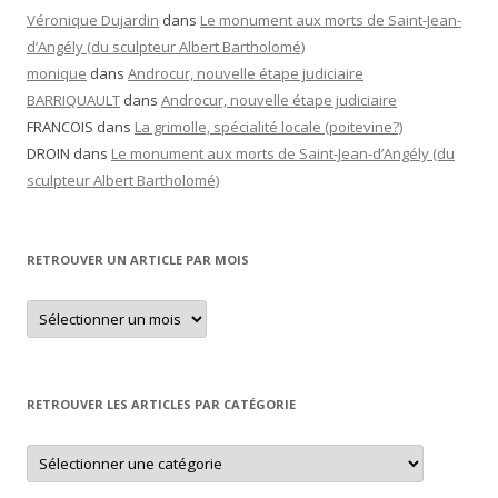
Véronique Dujardin
dans
Le monument aux morts de Saint-Jean-
d’Angély (du sculpteur Albert Bartholomé)
monique
dans
Androcur, nouvelle étape judiciaire
BARRIQUAULT
dans
Androcur, nouvelle étape judiciaire
FRANCOIS
dans
La grimolle, spécialité locale (poitevine?)
DROIN
dans
Le monument aux morts de Saint-Jean-d’Angély (du
sculpteur Albert Bartholomé)
RETROUVER UN ARTICLE PAR MOIS
Retrouver
un
article
par
mois
RETROUVER LES ARTICLES PAR CATÉGORIE
Retrouver
les
articles
par