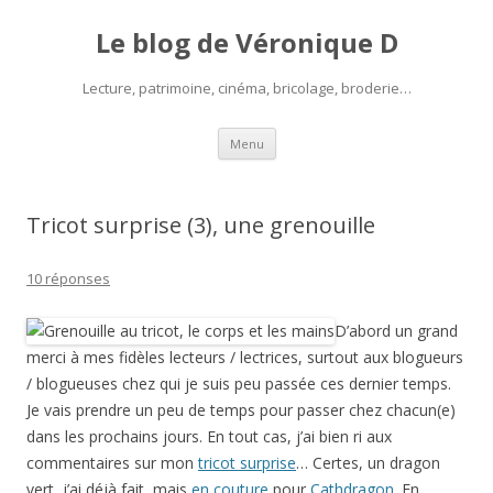
Le blog de Véronique D
Lecture, patrimoine, cinéma, bricolage, broderie…
Aller
Menu
au
contenu
Tricot surprise (3), une grenouille
10 réponses
D’abord un grand
merci à mes fidèles lecteurs / lectrices, surtout aux blogueurs
/ blogueuses chez qui je suis peu passée ces dernier temps.
Je vais prendre un peu de temps pour passer chez chacun(e)
dans les prochains jours. En tout cas, j’ai bien ri aux
commentaires sur mon
tricot surprise
… Certes, un dragon
vert, j’ai déjà fait, mais
en couture
pour
Cathdragon
. En