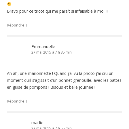
Bravo pour ce tricot qui me paraît si infaisable à moi !!!
↓
Répondre
Emmanuelle
27 mai 2015 à 7 h 35 min
Ah ah, une marionnette ! Quand j’ai vu la photo j’ai cru un
moment qu’il s’agissait d’un bonnet grenouille, avec les pattes
en guise de pompons ! Bisous et belle journée !
↓
Répondre
marlie
27 mai 2015 à 7 h 55 min