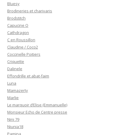
Bluesy
Brodineries et charivaris
Brodstitch
Capucine O
Cathdragon
C en Roussillon
Claudine / Coco2
Coccinelle Poitiers
Criquette
Dalinele
Effondrille et abat-faim
Luna
Mamazerty
Marlie
Le marquoir d’Elise (Emmanuelle)
Monsieur Echo de Centre presse
Nini 79
Niunia18
Pamina