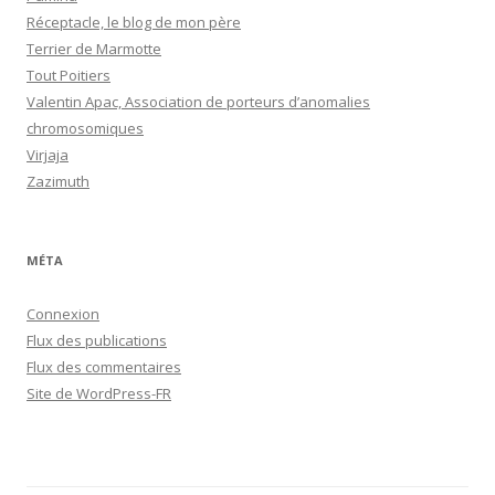
Réceptacle, le blog de mon père
Terrier de Marmotte
Tout Poitiers
Valentin Apac, Association de porteurs d’anomalies
chromosomiques
Virjaja
Zazimuth
MÉTA
Connexion
Flux des publications
Flux des commentaires
Site de WordPress-FR