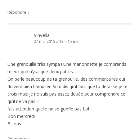
↓
Répondre
Vinvella
27 mai 2015 à 13 h 15 min
Une grenouille très sympa ! Une marionnette je comprends
mieux qu’il n’y ai que deux pattes….
On parle beaucoup de ta grenouille, des commentaires qui
doivent bien t’amuser. Si tu dis qu’il faut que tu défasse je te
crois mais je ne suis pas assez douée pour comprendre ce
qu’il ne va pas !!!
fais attention quelle ne se gonfle pas Lol …
Bon mercredi
Bisous
↓
Répondre