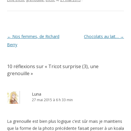
Navigation
←
Nos femmes, de Richard
Chocolats au lait…
→
des
Berry
articles
10 réflexions sur «
Tricot surprise (3), une
grenouille
»
Luna
27 mai 2015 à 6 h 33 min
La grenouille est bien plus logique c’est sûr mais je maintiens
que la forme de la photo précédente faisait penser à un koala