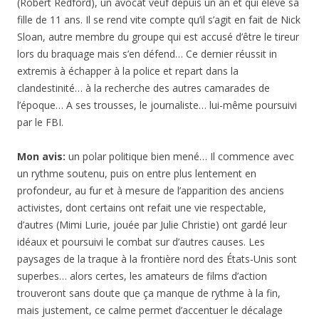
(Robert Redford), un avocat veuf depuis un an et qui élève sa
fille de 11 ans. Il se rend vite compte qu’il s’agit en fait de Nick
Sloan, autre membre du groupe qui est accusé d’être le tireur
lors du braquage mais s’en défend… Ce dernier réussit in
extremis à échapper à la police et repart dans la
clandestinité… à la recherche des autres camarades de
l’époque… A ses trousses, le journaliste… lui-même poursuivi
par le FBI.
Mon avis
:
un polar politique bien mené… Il commence avec
un rythme soutenu, puis on entre plus lentement en
profondeur, au fur et à mesure de l’apparition des anciens
activistes, dont certains ont refait une vie respectable,
d’autres (Mimi Lurie, jouée par Julie Christie) ont gardé leur
idéaux et poursuivi le combat sur d’autres causes. Les
paysages de la traque à la frontière nord des États-Unis sont
superbes… alors certes, les amateurs de films d’action
trouveront sans doute que ça manque de rythme à la fin,
mais justement, ce calme permet d’accentuer le décalage