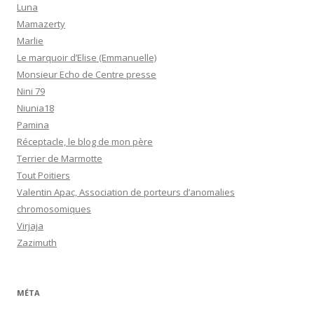
Luna
Mamazerty
Marlie
Le marquoir d’Elise (Emmanuelle)
Monsieur Echo de Centre presse
Nini 79
Niunia18
Pamina
Réceptacle, le blog de mon père
Terrier de Marmotte
Tout Poitiers
Valentin Apac, Association de porteurs d’anomalies
chromosomiques
Virjaja
Zazimuth
MÉTA