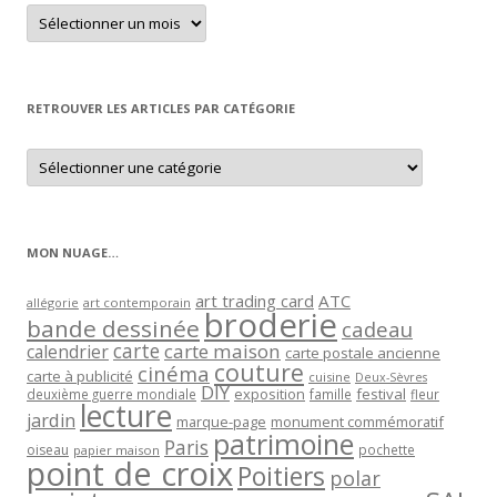
Retrouver
un
article
par
mois
RETROUVER LES ARTICLES PAR CATÉGORIE
Retrouver
les
articles
par
catégorie
MON NUAGE…
art trading card
ATC
allégorie
art contemporain
broderie
bande dessinée
cadeau
carte
carte maison
calendrier
carte postale ancienne
couture
cinéma
carte à publicité
cuisine
Deux-Sèvres
DIY
exposition
festival
famille
deuxième guerre mondiale
fleur
lecture
jardin
marque-page
monument commémoratif
patrimoine
Paris
oiseau
papier maison
pochette
point de croix
Poitiers
polar