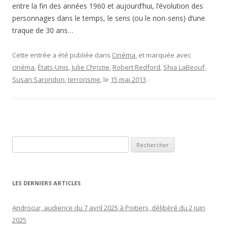
entre la fin des années 1960 et aujourd’hui, l’évolution des
personnages dans le temps, le sens (ou le non-sens) d’une
traque de 30 ans…
Cette entrée a été publiée dans
Cinéma
, et marquée avec
cinéma
,
États-Unis
,
Julie Christie
,
Robert Redford
,
Shia LaBeouf
,
Susan Sarondon
,
terrorisme
, le
15 mai 2013
.
Rechercher :
LES DERNIERS ARTICLES
Androcur, audience du 7 avril 2025 à Poitiers, délibéré du 2 juin
2025