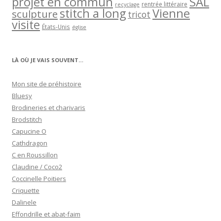
projet en commun
SAL
rentrée littéraire
recyclage
stitch a long
Vienne
sculpture
tricot
visite
États-Unis
église
LÀ OÙ JE VAIS SOUVENT…
Mon site de préhistoire
Bluesy
Brodineries et charivaris
Brodstitch
Capucine O
Cathdragon
C en Roussillon
Claudine / Coco2
Coccinelle Poitiers
Criquette
Dalinele
Effondrille et abat-faim