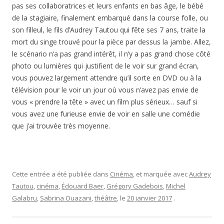
pas ses collaboratrices et leurs enfants en bas âge, le bébé
de la stagiaire, finalement embarqué dans la course folle, ou
son filleul, le fils d’Audrey Tautou qui fête ses 7 ans, traite la
mort du singe trouvé pour la pièce par dessus la jambe. Allez,
le scénario n’a pas grand intérêt, il n’y a pas grand chose côté
photo ou lumières qui justifient de le voir sur grand écran,
vous pouvez largement attendre qu’il sorte en DVD ou à la
télévision pour le voir un jour où vous n’avez pas envie de
vous « prendre la tête » avec un film plus sérieux… sauf si
vous avez une furieuse envie de voir en salle une comédie
que j’ai trouvée très moyenne.
Cette entrée a été publiée dans
Cinéma
, et marquée avec
Audrey
Tautou
,
cinéma
,
Édouard Baer
,
Grégory Gadebois
,
Michel
Galabru
,
Sabrina Ouazani
,
théâtre
, le
20 janvier 2017
.