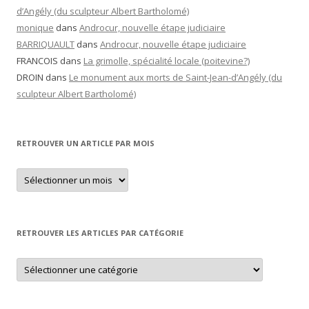
d’Angély (du sculpteur Albert Bartholomé)
monique
dans
Androcur, nouvelle étape judiciaire
BARRIQUAULT
dans
Androcur, nouvelle étape judiciaire
FRANCOIS
dans
La grimolle, spécialité locale (poitevine?)
DROIN
dans
Le monument aux morts de Saint-Jean-d’Angély (du
sculpteur Albert Bartholomé)
RETROUVER UN ARTICLE PAR MOIS
Retrouver
un
article
par
mois
RETROUVER LES ARTICLES PAR CATÉGORIE
Retrouver
les
articles
par
catégorie