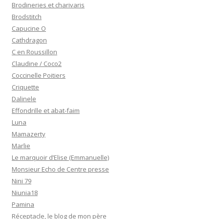
Brodineries et charivaris
Brodstitch
Capucine O
Cathdragon
C en Roussillon
Claudine / Coco2
Coccinelle Poitiers
Criquette
Dalinele
Effondrille et abat-faim
Luna
Mamazerty
Marlie
Le marquoir d’Elise (Emmanuelle)
Monsieur Echo de Centre presse
Nini 79
Niunia18
Pamina
Réceptacle, le blog de mon père