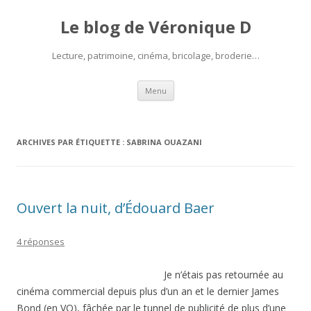
Le blog de Véronique D
Lecture, patrimoine, cinéma, bricolage, broderie…
Aller
Menu
au
contenu
ARCHIVES PAR ÉTIQUETTE :
SABRINA OUAZANI
Ouvert la nuit, d’Édouard Baer
4 réponses
Je n’étais pas retournée au
cinéma commercial depuis plus d’un an et le dernier James
Bond (en VO), fâchée par le tunnel de publicité de plus d’une