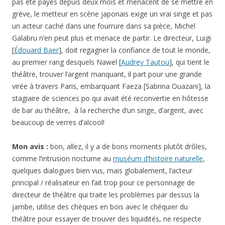
pas été payés depuis deux mois et menacent de se mettre en
grève, le metteur en scène japonais exige un vrai singe et pas
un acteur caché dans une fourrure dans sa pièce, Michel
Galabru n’en peut plus et menace de partir. Le directeur, Luigi
[
Édouard Baer
], doit regagner la confiance de tout le monde,
au premier rang desquels Nawel [
Audrey Tautou
], qui tient le
théâtre, trouver l’argent manquant, il part pour une grande
virée à travers Paris, embarquant Faeza [Sabrina Ouazani], la
stagiaire de sciences po qui avait été reconvertie en hôtesse
de bar au théâtre, à la recherche d’un singe, d’argent, avec
beaucoup de verres d’alcool!
Mon avis :
bon, allez, il y a de bons moments plutôt drôles,
comme l’intrusion nocturne au
muséum d’histoire naturelle
,
quelques dialogues bien vus, mais globalement, l’acteur
principal / réalisateur en fait trop pour ce personnage de
directeur de théâtre qui traite les problèmes par dessus la
jambe, utilise des chèques en bois avec le chéquier du
théâtre pour essayer de trouver des liquidités, ne respecte