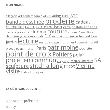
MON NUAGE…
art trading card
ATC
allégorie
art contemporain
broderie
bande dessinée
cadeau
carte
carte maison
calendrier
carte postale ancienne
couture
cinéma
carte à publicité
cuisine
Deux-Sèvres
DIY
exposition
festival
famille
deuxième guerre mondiale
fleur
lecture
jardin
marque-page
monument commémoratif
patrimoine
Paris
oiseau
papier maison
pochette
point de croix
Poitiers
polar
projet en commun
SAL
rentrée littéraire
recyclage
stitch a long
Vienne
sculpture
tricot
visite
États-Unis
église
LÀ OÙ JE VAIS SOUVENT…
Mon site de préhistoire
Bluesy