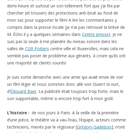
demi-heure et surtout un son tellement fort que j’ai fini par
chercher (et trouver) des protections anti-bruit au fond de
mon sac pour supporter le film! A lire les commentaires y
compris dans la presse locale (je n’ai pas retrouvé la brève de
M. Écho il y a quelques semaines dans
Centre presse
), je ne
suis pas la seule à me plaindre du niveau sonore dans les
salles de
CGR Poitiers
centre-ville et Buxerolles, mais cela ne
semble pas poser de problème aux gérants, à croire qu’ils ont
une majorité de clients sourds!
Je suis sortie dimanche avec une amie qui avait envie de voir
un film léger et nous sommes donc allé voir
Ouvert la nuit
,
d’
Édouard Baer
. La publicité était toujours trop forte, mais le
son supportable, même si encore trop fort à mon goût.
L’histoire :
de nos jours à Paris. A la veille de la première
d’une pièce, le théâtre va à vau-l’eau, l’équipe, acteurs comme
techniciens, menés par le régisseur [
Grégory Gadebois
], n’ont