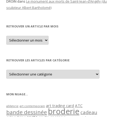
DROIN
dans
Le monument aux morts de Saint-Jean-d’Angély (du
sculpteur Albert Bartholomé)
RETROUVER UN ARTICLE PAR MOIS
Retrouver
un
article
par
mois
RETROUVER LES ARTICLES PAR CATÉGORIE
Retrouver
les
articles
par
catégorie
MON NUAGE…
art trading card
ATC
allégorie
art contemporain
broderie
bande dessinée
cadeau