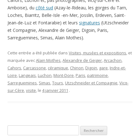
Cahors, Luchon et, pas photographiés, Vicq-sur-Cère et
Amboise), du
côté sud
(Azay-le-Rideau, les gorges du Tarn,
Loches, Biarritz, Belle-Isle -en-Mer, Josslin, Erdeven, Saint-
Jean-de-Luz et Fontarabie) et leurs
signatures
(Utzschneider
et Compagnie, Alexandre de Geiger, Digoin, Paris,
Sarreguemines, Simas, Alain Mothes).
Cette entrée a été publiée dans
Visites, musées et expositions
, et
marquée avec
Alain Mothes
,
Alexandre de Geiger
,
Arcachon
,
Cahors
,
Carcassone
,
céramique
,
Chinon
,
Digoin
,
gare
,
Indre-et-
Loire
,
Langeais
,
Luchon
,
Mont-Dore
,
Paris
,
patrimoine
,
Sarreguemines
,
Simas
,
Tours
,
Utzschneider et Compagnie
,
Vicq-
sur-Cère
,
visite
, le
4 janvier 2011
.
Rechercher :