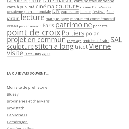
carte
carte maison
calendrier
carte postale ancienne
couture
cinéma
carte à publicité
cuisine
Deux-Sèvres
DIY
exposition
festival
famille
deuxième guerre mondiale
fleur
lecture
jardin
marque-page
monument commémoratif
patrimoine
Paris
oiseau
papier maison
pochette
point de croix
Poitiers
polar
projet en commun
SAL
rentrée littéraire
recyclage
stitch a long
Vienne
sculpture
tricot
visite
États-Unis
église
LÀ OÙ JE VAIS SOUVENT…
Mon site de préhistoire
Bluesy
Brodineries et charivaris
Brodstitch
Capucine O
Cathdragon
C en Roussillon