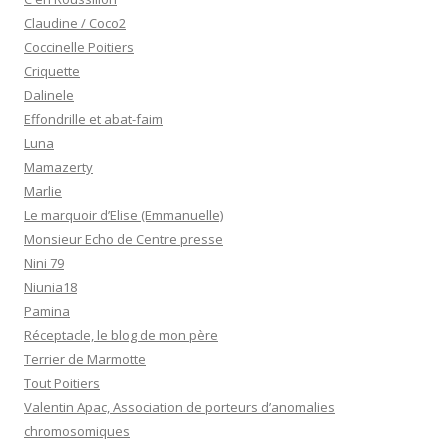
Claudine / Coco2
Coccinelle Poitiers
Criquette
Dalinele
Effondrille et abat-faim
Luna
Mamazerty
Marlie
Le marquoir d’Elise (Emmanuelle)
Monsieur Echo de Centre presse
Nini 79
Niunia18
Pamina
Réceptacle, le blog de mon père
Terrier de Marmotte
Tout Poitiers
Valentin Apac, Association de porteurs d’anomalies
chromosomiques