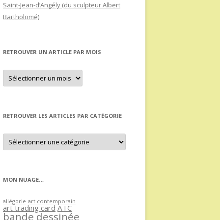
Saint-Jean-d’Angély (du sculpteur Albert
Bartholomé)
RETROUVER UN ARTICLE PAR MOIS
Retrouver
un
article
par
mois
RETROUVER LES ARTICLES PAR CATÉGORIE
Retrouver
les
articles
par
catégorie
MON NUAGE…
allégorie
art contemporain
art trading card
ATC
bande dessinée