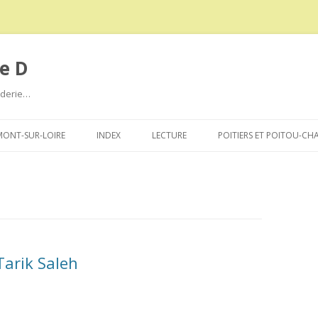
e D
roderie…
Aller
au
ONT-SUR-LOIRE
INDEX
LECTURE
POITIERS ET POITOU-CH
contenu
Tarik Saleh