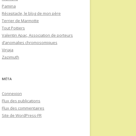
Pamina
Réceptacle, le blog de mon père
Terrier de Marmotte
Tout Poitiers
Valentin Apac, Association de porteurs
d’anomalies chromosomiques
Virjaja
Zazimuth
MÉTA
Connexion
Flux des publications
Flux des commentaires
Site de WordPress-FR