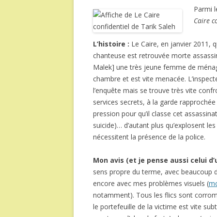
Parmi l
Caire c
L’histoire :
Le Caire, en janvier 2011, q
chanteuse est retrouvée morte assassin
Malek] une très jeune femme de ménage
chambre et est vite menacée. L’inspec
l’enquête mais se trouve très vite conf
services secrets, à la garde rapprochée
pression pour qu’il classe cet assassin
suicide)… d’autant plus qu’explosent les 
nécessitent la présence de la police.
Mon avis (et je pense aussi celui d
sens propre du terme, avec beaucoup d
encore avec mes problèmes visuels (
mo
notamment). Tous les flics sont corrom
le portefeuille de la victime est vite su