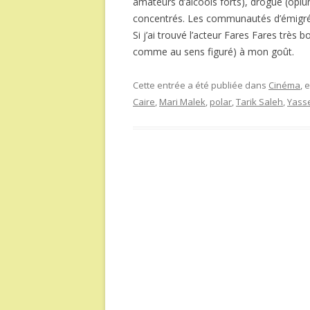
amateurs d’alcools forts), drogue (opium
concentrés. Les communautés d’émigrés 
Si j’ai trouvé l’acteur Fares Fares très 
comme au sens figuré) à mon goût.
Cette entrée a été publiée dans
Cinéma
, 
Caire
,
Mari Malek
,
polar
,
Tarik Saleh
,
Yasse