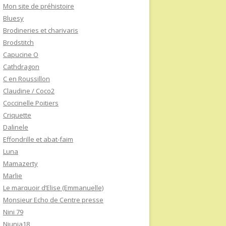
Mon site de préhistoire
Bluesy
Brodineries et charivaris
Brodstitch
Capucine O
Cathdragon
C en Roussillon
Claudine / Coco2
Coccinelle Poitiers
Criquette
Dalinele
Effondrille et abat-faim
Luna
Mamazerty
Marlie
Le marquoir d’Elise (Emmanuelle)
Monsieur Echo de Centre presse
Nini 79
Niunia18