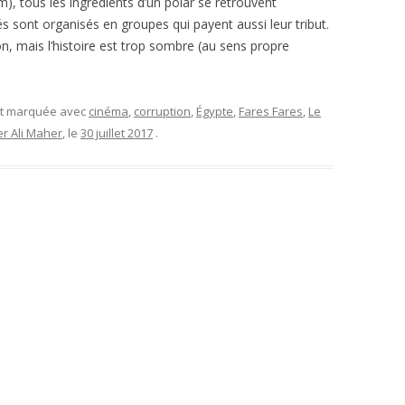
), tous les ingrédients d’un polar se retrouvent
sont organisés en groupes qui payent aussi leur tribut.
bon, mais l’histoire est trop sombre (au sens propre
et marquée avec
cinéma
,
corruption
,
Égypte
,
Fares Fares
,
Le
r Ali Maher
, le
30 juillet 2017
.