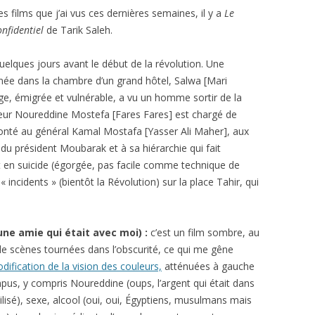
es films que j’ai vus ces dernières semaines, il y a
Le
onfidentiel
de Tarik Saleh.
uelques jours avant le début de la révolution. Une
ée dans la chambre d’un grand hôtel, Salwa [Mari
, émigrée et vulnérable, a vu un homme sortir de la
teur Noureddine Mostefa [Fares Fares] est chargé de
ronté au général Kamal Mostafa [Yasser Ali Maher], aux
 du président Moubarak et à sa hiérarchie qui fait
at en suicide (égorgée, pas facile comme technique de
« incidents » (bientôt la Révolution) sur la place Tahir, qui
’une amie qui était avec moi) :
c’est un film sombre, au
e scènes tournées dans l’obscurité, ce qui me gêne
dification de la vision des couleurs,
atténuées à gauche
pus, y compris Noureddine (oups, l’argent qui était dans
btilisé), sexe, alcool (oui, oui, Égyptiens, musulmans mais