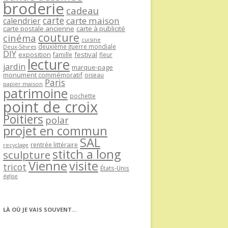
broderie
cadeau
carte
carte maison
calendrier
carte postale ancienne
carte à publicité
couture
cinéma
cuisine
deuxième guerre mondiale
Deux-Sèvres
DIY
exposition
festival
famille
fleur
lecture
jardin
marque-page
monument commémoratif
oiseau
Paris
papier maison
patrimoine
pochette
point de croix
Poitiers
polar
projet en commun
SAL
rentrée littéraire
recyclage
stitch a long
sculpture
Vienne
visite
tricot
États-Unis
église
LÀ OÙ JE VAIS SOUVENT…