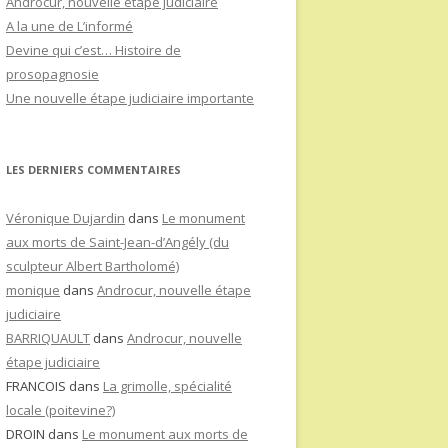
Androcur, nouvelle étape judiciaire
A la une de L’informé
Devine qui c’est… Histoire de
prosopagnosie
Une nouvelle étape judiciaire importante
LES DERNIERS COMMENTAIRES
Véronique Dujardin
dans
Le monument
aux morts de Saint-Jean-d’Angély (du
sculpteur Albert Bartholomé)
monique
dans
Androcur, nouvelle étape
judiciaire
BARRIQUAULT
dans
Androcur, nouvelle
étape judiciaire
FRANCOIS
dans
La grimolle, spécialité
locale (poitevine?)
DROIN
dans
Le monument aux morts de