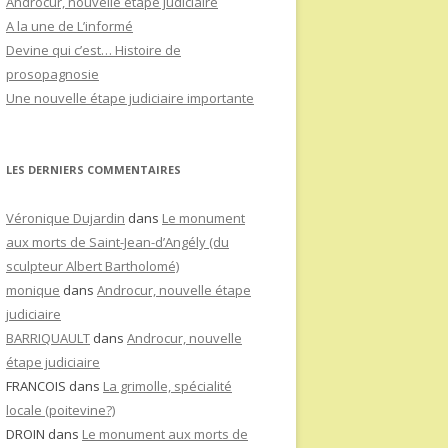
Androcur, nouvelle étape judiciaire
A la une de L’informé
Devine qui c’est… Histoire de
prosopagnosie
Une nouvelle étape judiciaire importante
LES DERNIERS COMMENTAIRES
Véronique Dujardin
dans
Le monument
aux morts de Saint-Jean-d’Angély (du
sculpteur Albert Bartholomé)
monique
dans
Androcur, nouvelle étape
judiciaire
BARRIQUAULT
dans
Androcur, nouvelle
étape judiciaire
FRANCOIS
dans
La grimolle, spécialité
locale (poitevine?)
DROIN
dans
Le monument aux morts de