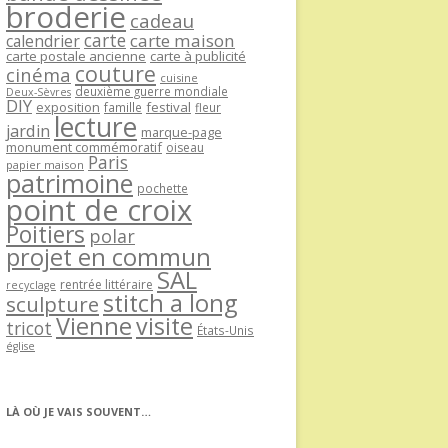
broderie
cadeau
carte
carte maison
calendrier
carte postale ancienne
carte à publicité
couture
cinéma
cuisine
deuxième guerre mondiale
Deux-Sèvres
DIY
exposition
festival
famille
fleur
lecture
jardin
marque-page
monument commémoratif
oiseau
Paris
papier maison
patrimoine
pochette
point de croix
Poitiers
polar
projet en commun
SAL
rentrée littéraire
recyclage
stitch a long
sculpture
Vienne
visite
tricot
États-Unis
église
LÀ OÙ JE VAIS SOUVENT…