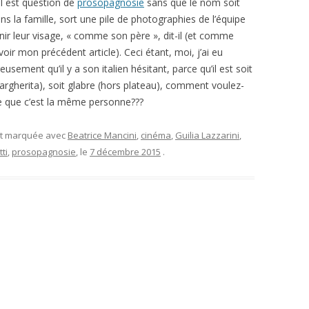
il est question de
prosopagnosie
sans que le nom soit
dans la famille, sort une pile de photographies de l’équipe
tenir leur visage, « comme son père », dit-il (et comme
oir mon précédent article). Ceci étant, moi, j’ai eu
ement qu’il y a son italien hésitant, parce qu’il est soit
rgherita), soit glabre (hors plateau), comment voulez-
e que c’est la même personne???
et marquée avec
Beatrice Mancini
,
cinéma
,
Guilia Lazzarini
,
ti
,
prosopagnosie
, le
7 décembre 2015
.