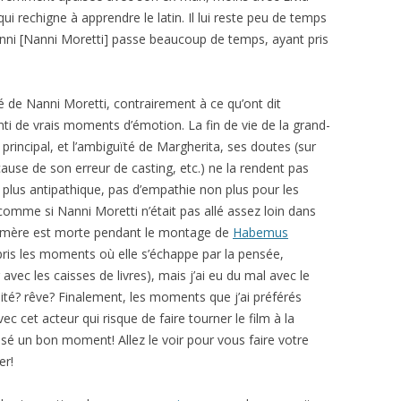
qui rechigne à apprendre le latin. Il lui reste peu de temps
ovanni [Nanni Moretti] passe beaucoup de temps, ayant pris
é de Nanni Moretti, contrairement à ce qu’ont dit
nti de vrais moments d’émotion. La fin de vie de la grand-
incipal, et l’ambiguïté de Margherita, ses doutes (sur
 cause de son erreur de casting, etc.) ne la rendent pas
plus antipathique, pas d’empathie non plus pour les
 comme si Nanni Moretti n’était pas allé assez loin dans
a mère est morte pendant le montage de
Habemus
mpris les moments où elle s’échappe par la pensée,
vec les caisses de livres), mais j’ai eu du mal avec le
ité? rêve? Finalement, les moments que j’ai préférés
c cet acteur qui risque de faire tourner le film à la
sé un bon moment! Allez le voir pour vous faire votre
er!