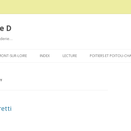
e D
roderie…
Aller
au
ONT-SUR-LOIRE
INDEX
LECTURE
POITIERS ET POITOU-CH
contenu
Y
etti