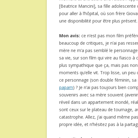
[Beatrice Mancini], sa fille adolescente 
pour aller à l’hôpital, où son frère Gi
une disponibilité pour être plus présent.
Mon avis:
ce n’est pas mon film préfér
beaucoup de critiques, je n’ai pas resse
mère ne m’a pas semblé le personnage pr
sa vie, sur son film qui vire au fiasco à
plus sympathique que ça, mais pas non 
moments qu’elle vit. Trop lisse, un peu
ce personnage (son double féminin, s
papam
) ? Je n’ai pas toujours bien co
souvenirs avec sa mère souvent (avenir a
réveil dans un appartement inondé, réal
sont ceux sur le plateau de tournage, ave
catastrophe. Allez, j’ai quand même pas
propre idée, et n’hésitez pas à la partag