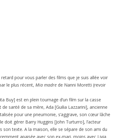
de retard pour vous parler des films que je suis allée voir
ar le plus récent,
Mia madre
de Nanni Moretti (revoir
ta Buy] est en plein tournage d’un film sur la casse
at de santé de sa mère, Ada [Guilia Lazzarini], ancienne
pitalisée pour une pneumonie, s’aggrave, son cœur lâche
lle doit gérer Barry Huggins [John Turturro], l’acteur
son texte. A la maison, elle se sépare de son ami du
aremment apaisée avec son ex-mari, moins avec Livia