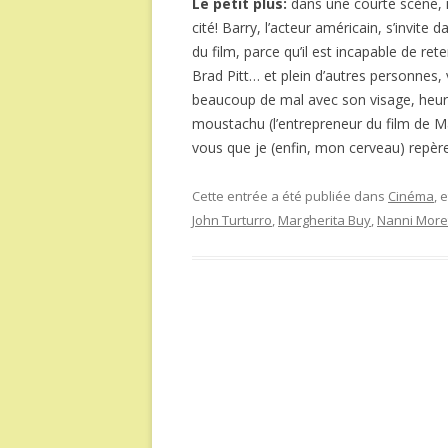
Le petit plus:
dans une courte scène, 
cité! Barry, l’acteur américain, s’invite 
du film, parce qu’il est incapable de re
Brad Pitt… et plein d’autres personnes, v
beaucoup de mal avec son visage, heureus
moustachu (l’entrepreneur du film de Ma
vous que je (enfin, mon cerveau) repèr
Cette entrée a été publiée dans
Cinéma
, 
John Turturro
,
Margherita Buy
,
Nanni Moret