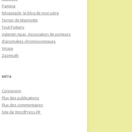
Pamina
Réceptacle, le blog de mon père
Terrier de Marmotte
Tout Poitiers
Valentin Apac, Association de porteurs
d’anomalies chromosomiques
Virjaja
Zazimuth
MÉTA
Connexion
Flux des publications
Flux des commentaires
Site de WordPress-FR