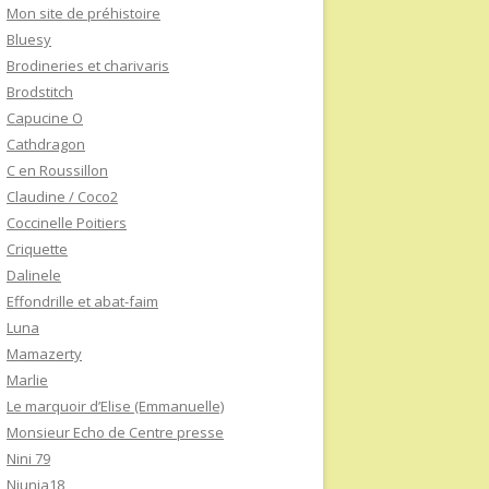
Mon site de préhistoire
Bluesy
Brodineries et charivaris
Brodstitch
Capucine O
Cathdragon
C en Roussillon
Claudine / Coco2
Coccinelle Poitiers
Criquette
Dalinele
Effondrille et abat-faim
Luna
Mamazerty
Marlie
Le marquoir d’Elise (Emmanuelle)
Monsieur Echo de Centre presse
Nini 79
Niunia18