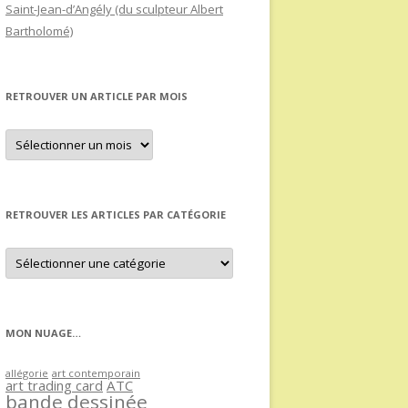
Saint-Jean-d’Angély (du sculpteur Albert
Bartholomé)
RETROUVER UN ARTICLE PAR MOIS
Retrouver
un
article
par
mois
RETROUVER LES ARTICLES PAR CATÉGORIE
Retrouver
les
articles
par
catégorie
MON NUAGE…
allégorie
art contemporain
art trading card
ATC
bande dessinée