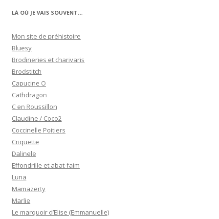
LÀ OÙ JE VAIS SOUVENT…
Mon site de préhistoire
Bluesy
Brodineries et charivaris
Brodstitch
Capucine O
Cathdragon
C en Roussillon
Claudine / Coco2
Coccinelle Poitiers
Criquette
Dalinele
Effondrille et abat-faim
Luna
Mamazerty
Marlie
Le marquoir d’Elise (Emmanuelle)