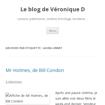
Le blog de Véronique D
Lecture, patrimoine, cinéma, bricolage, broderie…
Aller
Menu
au
contenu
ARCHIVES PAR ÉTIQUETTE :
LAURA LINNEY
Mr Holmes, de Bill Condon
2 réponses
Après une pause cinéma, je
suis allée voir deux films le
week-end dernier, Vendeur