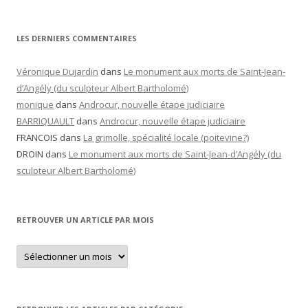
LES DERNIERS COMMENTAIRES
Véronique Dujardin
dans
Le monument aux morts de Saint-Jean-
d’Angély (du sculpteur Albert Bartholomé)
monique
dans
Androcur, nouvelle étape judiciaire
BARRIQUAULT
dans
Androcur, nouvelle étape judiciaire
FRANCOIS
dans
La grimolle, spécialité locale (poitevine?)
DROIN
dans
Le monument aux morts de Saint-Jean-d’Angély (du
sculpteur Albert Bartholomé)
RETROUVER UN ARTICLE PAR MOIS
Retrouver
un
article
par
mois