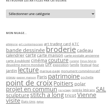
RETROUVER LES ARTICLES PAR CATÉGORIE
Retrouver
les
articles
par
catégorie
MON NUAGE…
art trading card
ATC
allégorie
art contemporain
broderie
bande dessinée
cadeau
carte
carte maison
calendrier
carte postale ancienne
couture
cinéma
carte à publicité
cuisine
Deux-Sèvres
DIY
exposition
festival
famille
deuxième guerre mondiale
fleur
lecture
jardin
marque-page
monument commémoratif
patrimoine
Paris
oiseau
papier maison
pochette
point de croix
Poitiers
polar
projet en commun
SAL
rentrée littéraire
recyclage
stitch a long
Vienne
sculpture
tricot
visite
États-Unis
église