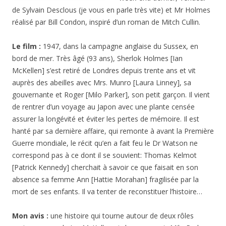
de
Sylvain Desclous
(je vous en parle très vite) et Mr Holmes
réalisé par
Bill Condon, inspiré d’un roman de Mitch Cullin
.
Le film :
1947, dans la campagne anglaise du Sussex, en
bord de mer. Très âgé (93 ans), Sherlok Holmes [Ian
McKellen] s’est retiré de Londres depuis trente ans et vit
auprès des abeilles avec Mrs. Munro [Laura Linney], sa
gouvernante et Roger [Milo Parker], son petit garçon. Il vient
de rentrer d’un voyage au Japon avec une plante censée
assurer la longévité et éviter les pertes de mémoire. Il est
hanté par sa dernière affaire, qui remonte à avant la Première
Guerre mondiale, le récit qu’en a fait feu le Dr Watson ne
correspond pas à ce dont il se souvient: Thomas Kelmot
[Patrick Kennedy] cherchait à savoir ce que faisait en son
absence sa femme Ann [Hattie Morahan] fragilisée par la
mort de ses enfants. Il va tenter de reconstituer l’histoire…
Mon avis :
une histoire qui tourne autour de deux rôles