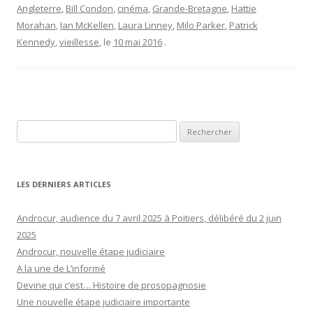
Angleterre
,
Bill Condon
,
cinéma
,
Grande-Bretagne
,
Hattie
Morahan
,
Ian McKellen
,
Laura Linney
,
Milo Parker
,
Patrick
Kennedy
,
vieillesse
, le
10 mai 2016
.
Rechercher :
LES DERNIERS ARTICLES
Androcur, audience du 7 avril 2025 à Poitiers, délibéré du 2 juin
2025
Androcur, nouvelle étape judiciaire
A la une de L’informé
Devine qui c’est… Histoire de prosopagnosie
Une nouvelle étape judiciaire importante