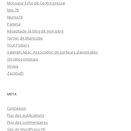
Monsieur Echo de Centre presse
Nini 79
Niunia18
Pamina
Réceptacle, le blog de mon père
Terrier de Marmotte
Tout Poitiers
Valentin Apac, Association de porteurs d’anomalies
chromosomiques
Virjaja
Zazimuth
MÉTA
Connexion
Flux des publications
Flux des commentaires
Site de WordPress-FR