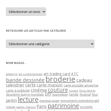
Retrouver
un
article
par
mois
RETROUVER LES ARTICLES PAR CATÉGORIE
Retrouver
les
articles
par
catégorie
MON NUAGE…
art trading card
ATC
allégorie
art contemporain
broderie
bande dessinée
cadeau
carte
carte maison
calendrier
carte postale ancienne
couture
cinéma
carte à publicité
cuisine
Deux-Sèvres
DIY
exposition
festival
famille
deuxième guerre mondiale
fleur
lecture
jardin
marque-page
monument commémoratif
patrimoine
Paris
oiseau
papier maison
pochette