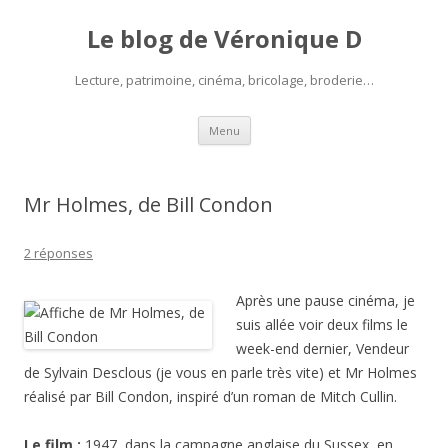
Le blog de Véronique D
Lecture, patrimoine, cinéma, bricolage, broderie…
Aller
Menu
au
contenu
Mr Holmes, de Bill Condon
2 réponses
Après une pause cinéma, je
suis allée voir deux films le
week-end dernier, Vendeur
de
Sylvain Desclous
(je vous en parle très vite) et Mr Holmes
réalisé par
Bill Condon, inspiré d’un roman de Mitch Cullin
.
Le film :
1947, dans la campagne anglaise du Sussex, en