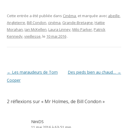
Cette entrée a été publiée dans
Cinéma
, et marquée avec
abeille
,
Angleterre
,
Bill Condon
,
cinéma
,
Grande-Bretagne
,
Hattie
Morahan
,
Ian McKellen
,
Laura Linney
,
Milo Parker
,
Patrick
Kennedy
,
vieillesse
, le
10 mai 2016
.
Navigation
←
Les maraudeurs de Tom
Des pieds bien au chaud…
→
des
Cooper
articles
2 réflexions sur «
Mr Holmes, de Bill Condon
»
NiniDS
11 mai 2016 à 6 h 51 min