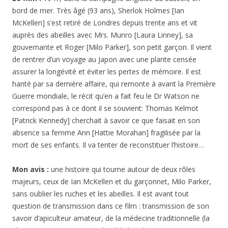
bord de mer. Très âgé (93 ans), Sherlok Holmes [Ian
McKellen] s’est retiré de Londres depuis trente ans et vit
auprès des abeilles avec Mrs. Munro [Laura Linney], sa
gouvernante et Roger [Milo Parker], son petit garçon. Il vient
de rentrer d’un voyage au Japon avec une plante censée
assurer la longévité et éviter les pertes de mémoire. Il est
hanté par sa dernière affaire, qui remonte à avant la Première
Guerre mondiale, le récit qu’en a fait feu le Dr Watson ne
correspond pas à ce dont il se souvient: Thomas Kelmot
[Patrick Kennedy] cherchait à savoir ce que faisait en son
absence sa femme Ann [Hattie Morahan] fragilisée par la
mort de ses enfants. Il va tenter de reconstituer l’histoire…
Mon avis :
une histoire qui tourne autour de deux rôles
majeurs, ceux de Ian McKellen et du garçonnet, Milo Parker,
sans oublier les ruches et les abeilles. Il est avant tout
question de transmission dans ce film : transmission de son
savoir d’apiculteur amateur, de la médecine traditionnelle (la