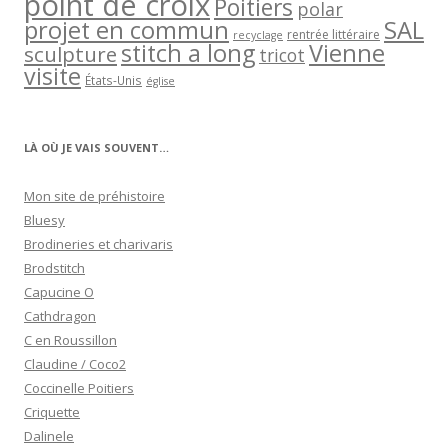
point de croix
Poitiers
polar
projet en commun
SAL
rentrée littéraire
recyclage
stitch a long
Vienne
sculpture
tricot
visite
États-Unis
église
LÀ OÙ JE VAIS SOUVENT…
Mon site de préhistoire
Bluesy
Brodineries et charivaris
Brodstitch
Capucine O
Cathdragon
C en Roussillon
Claudine / Coco2
Coccinelle Poitiers
Criquette
Dalinele