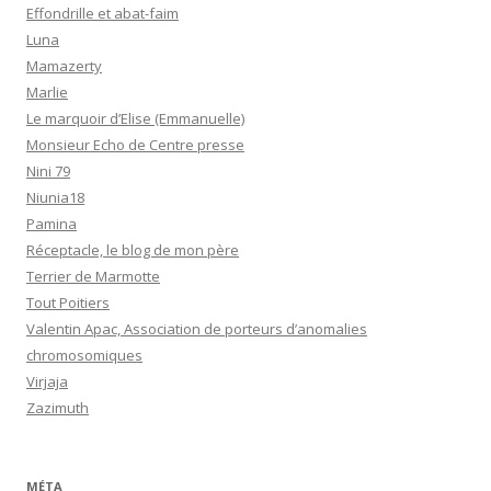
Effondrille et abat-faim
Luna
Mamazerty
Marlie
Le marquoir d’Elise (Emmanuelle)
Monsieur Echo de Centre presse
Nini 79
Niunia18
Pamina
Réceptacle, le blog de mon père
Terrier de Marmotte
Tout Poitiers
Valentin Apac, Association de porteurs d’anomalies
chromosomiques
Virjaja
Zazimuth
MÉTA