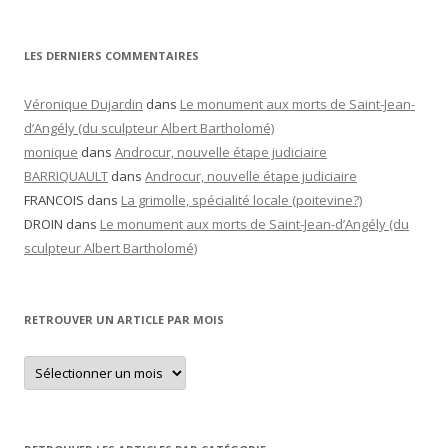
LES DERNIERS COMMENTAIRES
Véronique Dujardin
dans
Le monument aux morts de Saint-Jean-
d’Angély (du sculpteur Albert Bartholomé)
monique
dans
Androcur, nouvelle étape judiciaire
BARRIQUAULT
dans
Androcur, nouvelle étape judiciaire
FRANCOIS
dans
La grimolle, spécialité locale (poitevine?)
DROIN
dans
Le monument aux morts de Saint-Jean-d’Angély (du
sculpteur Albert Bartholomé)
RETROUVER UN ARTICLE PAR MOIS
Retrouver
un
article
par
mois