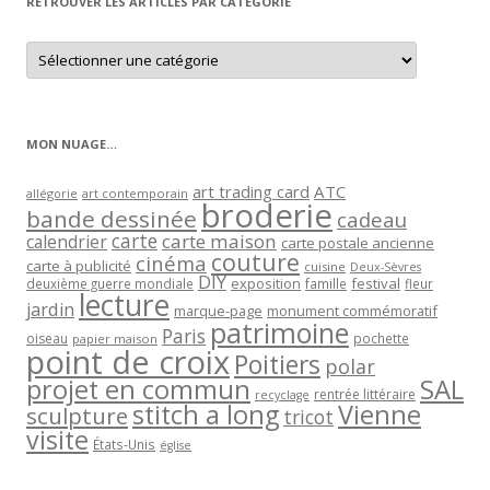
RETROUVER LES ARTICLES PAR CATÉGORIE
Retrouver
les
articles
par
catégorie
MON NUAGE…
art trading card
ATC
allégorie
art contemporain
broderie
bande dessinée
cadeau
carte
carte maison
calendrier
carte postale ancienne
couture
cinéma
carte à publicité
cuisine
Deux-Sèvres
DIY
exposition
festival
famille
deuxième guerre mondiale
fleur
lecture
jardin
marque-page
monument commémoratif
patrimoine
Paris
oiseau
papier maison
pochette
point de croix
Poitiers
polar
projet en commun
SAL
rentrée littéraire
recyclage
stitch a long
Vienne
sculpture
tricot
visite
États-Unis
église