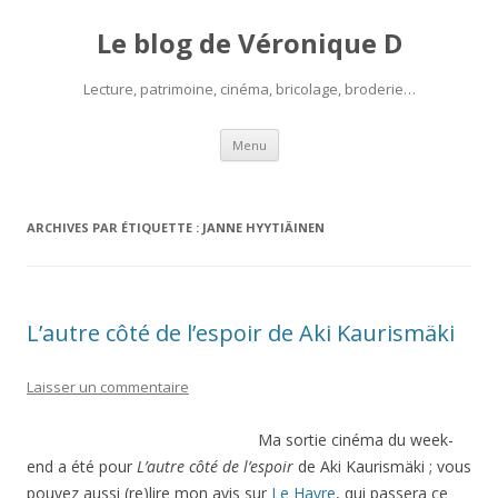
Le blog de Véronique D
Lecture, patrimoine, cinéma, bricolage, broderie…
Aller
Menu
au
contenu
ARCHIVES PAR ÉTIQUETTE :
JANNE HYYTIÄINEN
L’autre côté de l’espoir de Aki Kaurismäki
Laisser un commentaire
Ma sortie cinéma du week-
end a été pour
L’autre côté de l’espoir
de Aki Kaurismäki ; vous
pouvez aussi (re)lire mon avis sur
Le Havre
, qui passera ce