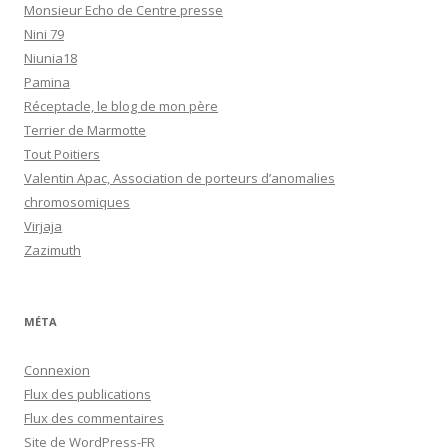
Monsieur Echo de Centre presse
Nini 79
Niunia18
Pamina
Réceptacle, le blog de mon père
Terrier de Marmotte
Tout Poitiers
Valentin Apac, Association de porteurs d’anomalies
chromosomiques
Virjaja
Zazimuth
MÉTA
Connexion
Flux des publications
Flux des commentaires
Site de WordPress-FR