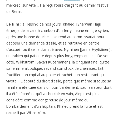
mercredi sur Arte… Il a reçu l’ours d’argent au dernier festival
de Berlin.
Le film :
à Helsinki de nos jours. Khaled [Sherwan Haji]
émerge de la cale à charbon d’un ferry ; jeune émigré syrien,
après une bonne douche, il se rend au commissariat pour
déposer une demande d’asile, et se retrouve en centre
d’accueil, où il se lie d’amitié avec Nyrhinen [Janne Hyytiäinen],
un Irakien qui patiente depuis plus longtemps que lui. De son
côté, Wikhström [Sakari Kuosmanen], la cinquantaine, quitte
sa femme alcoolique, revend son stock de chemises, fait
fructifier son capital au poker et rachète un restaurant qui
vivote… Débouté du droit d’asile, parce que même si toute sa
famille a été tuée dans un bombardement, sauf sa sœur dont
il a été séparé et qu’il a cherché en vain, Alep n’est plus
considéré comme dangereuse (le jour même du
bombardement d’un hôpital), Khaled prend la fuite et est
recueilli par Wikhström.