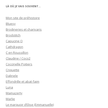
LÀ OÙ JE VAIS SOUVENT…
Mon site de préhistoire
Bluesy
Brodineries et charivaris
Brodstitch
Capucine O
Cathdragon
C en Roussillon
Claudine / Coco2
Coccinelle Poitiers
Criquette
Dalinele
Effondrille et abat-faim
Luna
Mamazerty
Marlie
Le marquoir d’Elise (Emmanuelle)