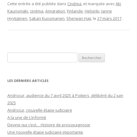
Cette entrée a été publiée dans
Cinéma
, et marquée avec
Aki
Kaurismäki
,
cinéma
,
émigration
,
Finlande
,
Helsinki
,
Janne
Hyytiäinen
,
Sakari Kuosmanen
,
Sherwan Haji
, le
27 mars 2017
.
Rechercher :
LES DERNIERS ARTICLES
Androcur, audience du 7 avril 2025 à Poitiers, délibéré du 2 juin
2025
Androcur, nouvelle étape judiciaire
A la une de L’informé
Devine qui c’est… Histoire de prosopagnosie
Une nouvelle étape judiciaire importante