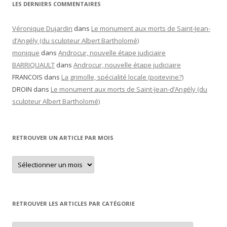
LES DERNIERS COMMENTAIRES
Véronique Dujardin
dans
Le monument aux morts de Saint-Jean-
d’Angély (du sculpteur Albert Bartholomé)
monique
dans
Androcur, nouvelle étape judiciaire
BARRIQUAULT
dans
Androcur, nouvelle étape judiciaire
FRANCOIS
dans
La grimolle, spécialité locale (poitevine?)
DROIN
dans
Le monument aux morts de Saint-Jean-d’Angély (du
sculpteur Albert Bartholomé)
RETROUVER UN ARTICLE PAR MOIS
Retrouver
un
article
par
mois
RETROUVER LES ARTICLES PAR CATÉGORIE
Retrouver