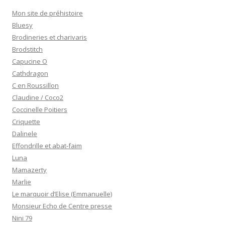
Mon site de préhistoire
Bluesy
Brodineries et charivaris
Brodstitch
Capucine O
Cathdragon
C en Roussillon
Claudine / Coco2
Coccinelle Poitiers
Criquette
Dalinele
Effondrille et abat-faim
Luna
Mamazerty
Marlie
Le marquoir d’Elise (Emmanuelle)
Monsieur Echo de Centre presse
Nini 79