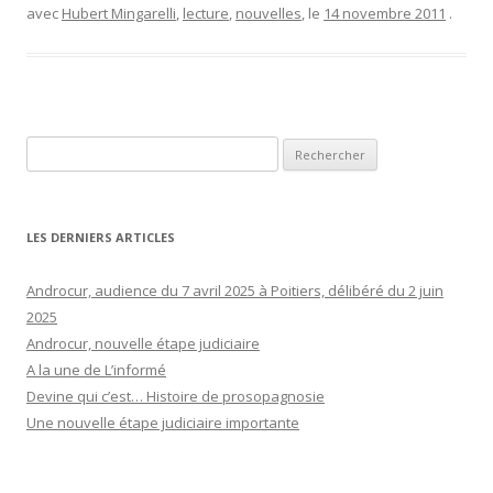
avec
Hubert Mingarelli
,
lecture
,
nouvelles
, le
14 novembre 2011
.
Rechercher :
LES DERNIERS ARTICLES
Androcur, audience du 7 avril 2025 à Poitiers, délibéré du 2 juin
2025
Androcur, nouvelle étape judiciaire
A la une de L’informé
Devine qui c’est… Histoire de prosopagnosie
Une nouvelle étape judiciaire importante