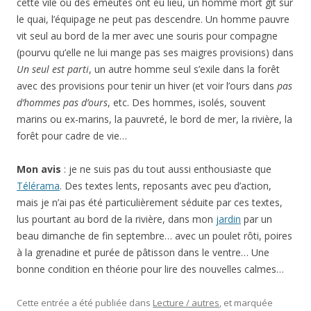
cette vile où des émeutes ont eu lieu, un homme mort gît sur
le quai, l’équipage ne peut pas descendre. Un homme pauvre
vit seul au bord de la mer avec une souris pour compagne
(pourvu qu’elle ne lui mange pas ses maigres provisions) dans
Un seul est parti
, un autre homme seul s’exile dans la forêt
avec des provisions pour tenir un hiver (et voir l’ours dans
pas
d’hommes pas d’ours
, etc. Des hommes, isolés, souvent
marins ou ex-marins, la pauvreté, le bord de mer, la rivière, la
forêt pour cadre de vie…
Mon avis
: je ne suis pas du tout aussi enthousiaste que
Télérama
. Des textes lents, reposants avec peu d’action,
mais je n’ai pas été particulièrement séduite par ces textes,
lus pourtant au bord de la rivière, dans mon
jardin
par un
beau dimanche de fin septembre… avec un poulet rôti, poires
à la grenadine et purée de pâtisson dans le ventre… Une
bonne condition en théorie pour lire des nouvelles calmes…
Cette entrée a été publiée dans
Lecture / autres
, et marquée