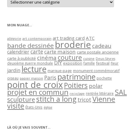
les
articles
par
catégorie
MON NUAGE…
art trading card
ATC
allégorie
art contemporain
broderie
bande dessinée
cadeau
carte
carte maison
calendrier
carte postale ancienne
couture
cinéma
carte à publicité
cuisine
Deux-Sèvres
DIY
exposition
festival
famille
deuxième guerre mondiale
fleur
lecture
jardin
marque-page
monument commémoratif
patrimoine
Paris
oiseau
papier maison
pochette
point de croix
Poitiers
polar
projet en commun
SAL
rentrée littéraire
recyclage
stitch a long
Vienne
sculpture
tricot
visite
États-Unis
église
LÀ OÙ JE VAIS SOUVENT…