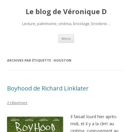
Le blog de Véronique D
Lecture, patrimoine, cinéma, bricolage, broderie…
Aller
Menu
au
contenu
ARCHIVES PAR ÉTIQUETTE :
HOUSTON
Boyhood de Richard Linklater
2 réponses
Il faisait lourd hier après-
midi, et il y a la clim’ au
cinéma, curieusement au