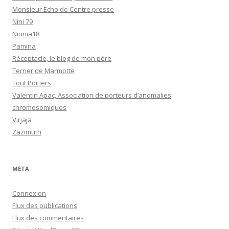
Monsieur Echo de Centre presse
Nini 79
Niunia18
Pamina
Réceptacle, le blog de mon père
Terrier de Marmotte
Tout Poitiers
Valentin Apac, Association de porteurs d’anomalies
chromosomiques
Virjaja
Zazimuth
MÉTA
Connexion
Flux des publications
Flux des commentaires