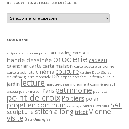
RETROUVER LES ARTICLES PAR CATÉGORIE
Retrouver
les
articles
par
catégorie
MON NUAGE…
art trading card
ATC
allégorie
art contemporain
broderie
bande dessinée
cadeau
carte
carte maison
calendrier
carte postale ancienne
couture
cinéma
carte à publicité
cuisine
Deux-Sèvres
DIY
exposition
festival
famille
deuxième guerre mondiale
fleur
lecture
jardin
marque-page
monument commémoratif
patrimoine
Paris
oiseau
papier maison
pochette
point de croix
Poitiers
polar
projet en commun
SAL
rentrée littéraire
recyclage
stitch a long
Vienne
sculpture
tricot
visite
États-Unis
église