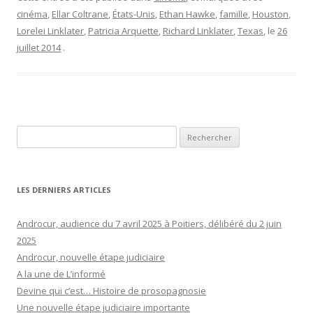
cinéma
,
Ellar Coltrane
,
États-Unis
,
Ethan Hawke
,
famille
,
Houston
,
Lorelei Linklater
,
Patricia Arquette
,
Richard Linklater
,
Texas
, le
26
juillet 2014
.
Rechercher :
LES DERNIERS ARTICLES
Androcur, audience du 7 avril 2025 à Poitiers, délibéré du 2 juin
2025
Androcur, nouvelle étape judiciaire
A la une de L’informé
Devine qui c’est… Histoire de prosopagnosie
Une nouvelle étape judiciaire importante