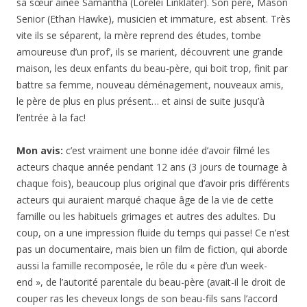
sa sœur ainée Samantha (Lorelei Linklater). Son père, Mason
Senior (Ethan Hawke), musicien et immature, est absent. Très
vite ils se séparent, la mère reprend des études, tombe
amoureuse d’un prof’, ils se marient, découvrent une grande
maison, les deux enfants du beau-père, qui boit trop, finit par
battre sa femme, nouveau déménagement, nouveaux amis,
le père de plus en plus présent… et ainsi de suite jusqu’à
l’entrée à la fac!
Mon avis:
c’est vraiment une bonne idée d’avoir filmé les
acteurs chaque année pendant 12 ans (3 jours de tournage à
chaque fois), beaucoup plus original que d’avoir pris différents
acteurs qui auraient marqué chaque âge de la vie de cette
famille ou les habituels grimages et autres des adultes. Du
coup, on a une impression fluide du temps qui passe! Ce n’est
pas un documentaire, mais bien un film de fiction, qui aborde
aussi la famille recomposée, le rôle du « père d’un week-
end », de l’autorité parentale du beau-père (avait-il le droit de
couper ras les cheveux longs de son beau-fils sans l’accord