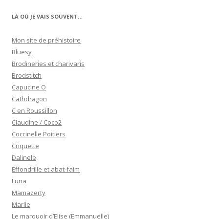
LÀ OÙ JE VAIS SOUVENT…
Mon site de préhistoire
Bluesy
Brodineries et charivaris
Brodstitch
Capucine O
Cathdragon
C en Roussillon
Claudine / Coco2
Coccinelle Poitiers
Criquette
Dalinele
Effondrille et abat-faim
Luna
Mamazerty
Marlie
Le marquoir d’Elise (Emmanuelle)