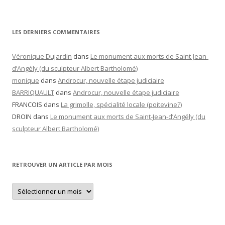
LES DERNIERS COMMENTAIRES
Véronique Dujardin
dans
Le monument aux morts de Saint-Jean-
d’Angély (du sculpteur Albert Bartholomé)
monique
dans
Androcur, nouvelle étape judiciaire
BARRIQUAULT
dans
Androcur, nouvelle étape judiciaire
FRANCOIS
dans
La grimolle, spécialité locale (poitevine?)
DROIN
dans
Le monument aux morts de Saint-Jean-d’Angély (du
sculpteur Albert Bartholomé)
RETROUVER UN ARTICLE PAR MOIS
Retrouver
un
article
par
mois