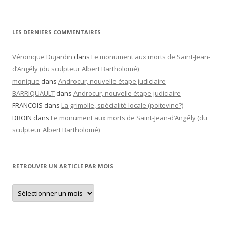
LES DERNIERS COMMENTAIRES
Véronique Dujardin
dans
Le monument aux morts de Saint-Jean-
d’Angély (du sculpteur Albert Bartholomé)
monique
dans
Androcur, nouvelle étape judiciaire
BARRIQUAULT
dans
Androcur, nouvelle étape judiciaire
FRANCOIS
dans
La grimolle, spécialité locale (poitevine?)
DROIN
dans
Le monument aux morts de Saint-Jean-d’Angély (du
sculpteur Albert Bartholomé)
RETROUVER UN ARTICLE PAR MOIS
Retrouver
un
article
par
mois