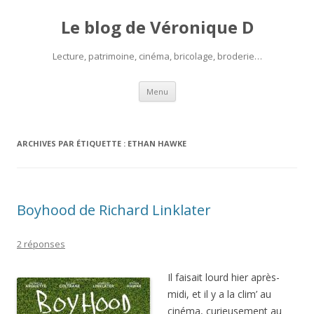
Le blog de Véronique D
Lecture, patrimoine, cinéma, bricolage, broderie…
Aller
Menu
au
contenu
ARCHIVES PAR ÉTIQUETTE :
ETHAN HAWKE
Boyhood de Richard Linklater
2 réponses
Il faisait lourd hier après-
midi, et il y a la clim’ au
cinéma, curieusement au