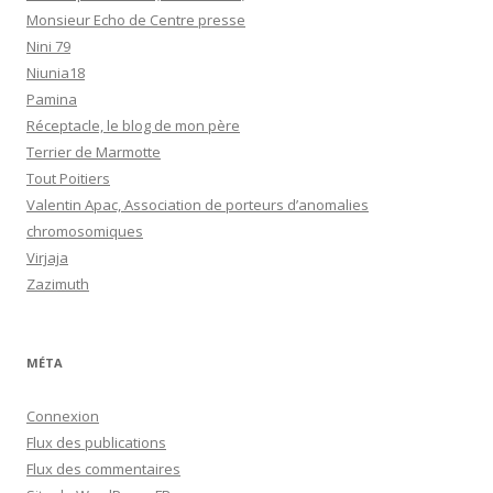
Monsieur Echo de Centre presse
Nini 79
Niunia18
Pamina
Réceptacle, le blog de mon père
Terrier de Marmotte
Tout Poitiers
Valentin Apac, Association de porteurs d’anomalies
chromosomiques
Virjaja
Zazimuth
MÉTA
Connexion
Flux des publications
Flux des commentaires