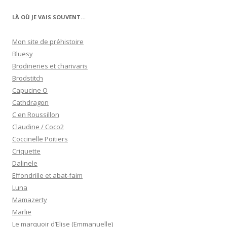
LÀ OÙ JE VAIS SOUVENT…
Mon site de préhistoire
Bluesy
Brodineries et charivaris
Brodstitch
Capucine O
Cathdragon
C en Roussillon
Claudine / Coco2
Coccinelle Poitiers
Criquette
Dalinele
Effondrille et abat-faim
Luna
Mamazerty
Marlie
Le marquoir d’Elise (Emmanuelle)