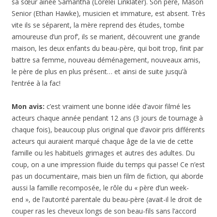
sa sœur ainée Samantha (Lorelei Linklater). Son père, Mason
Senior (Ethan Hawke), musicien et immature, est absent. Très
vite ils se séparent, la mère reprend des études, tombe
amoureuse d’un prof’, ils se marient, découvrent une grande
maison, les deux enfants du beau-père, qui boit trop, finit par
battre sa femme, nouveau déménagement, nouveaux amis,
le père de plus en plus présent… et ainsi de suite jusqu’à
l’entrée à la fac!
Mon avis:
c’est vraiment une bonne idée d’avoir filmé les
acteurs chaque année pendant 12 ans (3 jours de tournage à
chaque fois), beaucoup plus original que d’avoir pris différents
acteurs qui auraient marqué chaque âge de la vie de cette
famille ou les habituels grimages et autres des adultes. Du
coup, on a une impression fluide du temps qui passe! Ce n’est
pas un documentaire, mais bien un film de fiction, qui aborde
aussi la famille recomposée, le rôle du « père d’un week-
end », de l’autorité parentale du beau-père (avait-il le droit de
couper ras les cheveux longs de son beau-fils sans l’accord