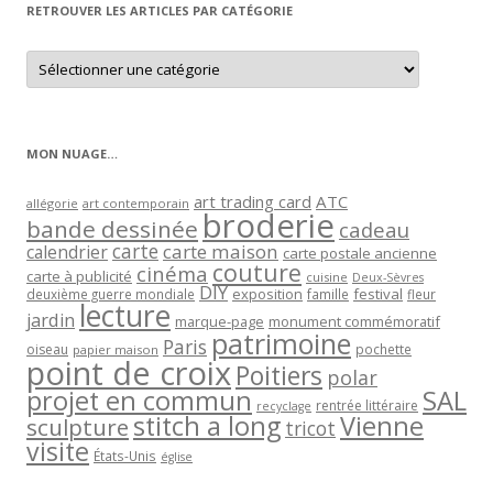
RETROUVER LES ARTICLES PAR CATÉGORIE
Retrouver
les
articles
par
catégorie
MON NUAGE…
art trading card
ATC
allégorie
art contemporain
broderie
bande dessinée
cadeau
carte
carte maison
calendrier
carte postale ancienne
couture
cinéma
carte à publicité
cuisine
Deux-Sèvres
DIY
exposition
festival
famille
deuxième guerre mondiale
fleur
lecture
jardin
marque-page
monument commémoratif
patrimoine
Paris
oiseau
papier maison
pochette
point de croix
Poitiers
polar
projet en commun
SAL
rentrée littéraire
recyclage
stitch a long
Vienne
sculpture
tricot
visite
États-Unis
église