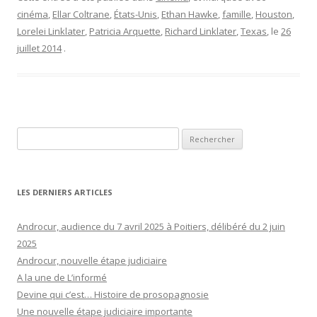
cinéma
,
Ellar Coltrane
,
États-Unis
,
Ethan Hawke
,
famille
,
Houston
,
Lorelei Linklater
,
Patricia Arquette
,
Richard Linklater
,
Texas
, le
26
juillet 2014
.
Rechercher :
LES DERNIERS ARTICLES
Androcur, audience du 7 avril 2025 à Poitiers, délibéré du 2 juin
2025
Androcur, nouvelle étape judiciaire
A la une de L’informé
Devine qui c’est… Histoire de prosopagnosie
Une nouvelle étape judiciaire importante