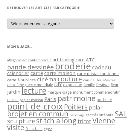
RETROUVER LES ARTICLES PAR CATÉGORIE
Retrouver
les
articles
par
catégorie
MON NUAGE…
art trading card
ATC
allégorie
art contemporain
broderie
bande dessinée
cadeau
carte
carte maison
calendrier
carte postale ancienne
couture
cinéma
carte à publicité
cuisine
Deux-Sèvres
DIY
exposition
festival
famille
deuxième guerre mondiale
fleur
lecture
jardin
marque-page
monument commémoratif
patrimoine
Paris
oiseau
papier maison
pochette
point de croix
Poitiers
polar
projet en commun
SAL
rentrée littéraire
recyclage
stitch a long
Vienne
sculpture
tricot
visite
États-Unis
église