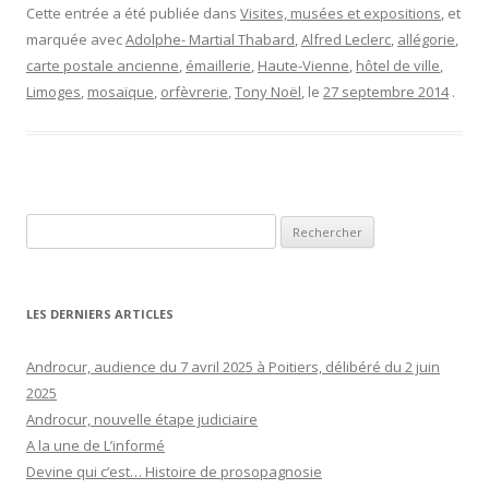
Cette entrée a été publiée dans
Visites, musées et expositions
, et
marquée avec
Adolphe- Martial Thabard
,
Alfred Leclerc
,
allégorie
,
carte postale ancienne
,
émaillerie
,
Haute-Vienne
,
hôtel de ville
,
Limoges
,
mosaïque
,
orfèvrerie
,
Tony Noël
, le
27 septembre 2014
.
Rechercher :
LES DERNIERS ARTICLES
Androcur, audience du 7 avril 2025 à Poitiers, délibéré du 2 juin
2025
Androcur, nouvelle étape judiciaire
A la une de L’informé
Devine qui c’est… Histoire de prosopagnosie