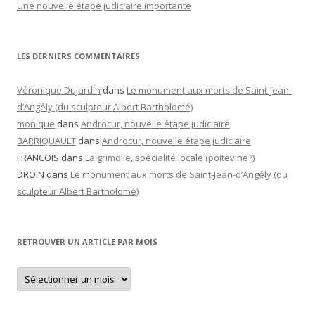
Une nouvelle étape judiciaire importante
LES DERNIERS COMMENTAIRES
Véronique Dujardin
dans
Le monument aux morts de Saint-Jean-
d’Angély (du sculpteur Albert Bartholomé)
monique
dans
Androcur, nouvelle étape judiciaire
BARRIQUAULT
dans
Androcur, nouvelle étape judiciaire
FRANCOIS
dans
La grimolle, spécialité locale (poitevine?)
DROIN
dans
Le monument aux morts de Saint-Jean-d’Angély (du
sculpteur Albert Bartholomé)
RETROUVER UN ARTICLE PAR MOIS
Retrouver
un
article
par
mois