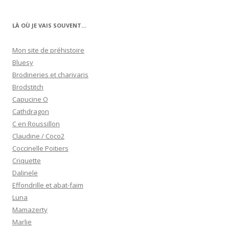
LÀ OÙ JE VAIS SOUVENT…
Mon site de préhistoire
Bluesy
Brodineries et charivaris
Brodstitch
Capucine O
Cathdragon
C en Roussillon
Claudine / Coco2
Coccinelle Poitiers
Criquette
Dalinele
Effondrille et abat-faim
Luna
Mamazerty
Marlie