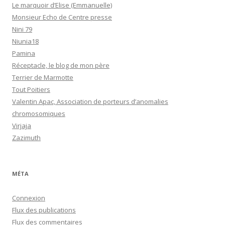
Le marquoir d’Elise (Emmanuelle)
Monsieur Echo de Centre presse
Nini 79
Niunia18
Pamina
Réceptacle, le blog de mon père
Terrier de Marmotte
Tout Poitiers
Valentin Apac, Association de porteurs d’anomalies
chromosomiques
Virjaja
Zazimuth
MÉTA
Connexion
Flux des publications
Flux des commentaires