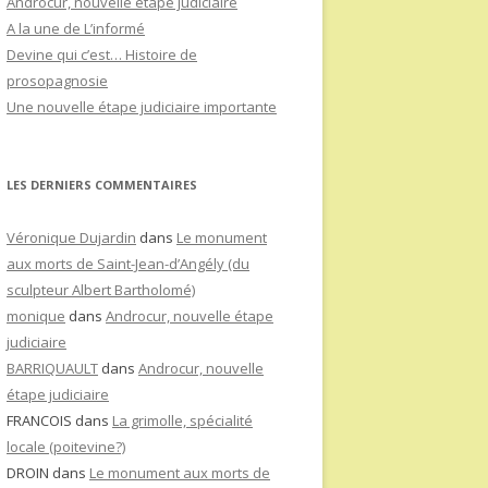
Androcur, nouvelle étape judiciaire
A la une de L’informé
Devine qui c’est… Histoire de
prosopagnosie
Une nouvelle étape judiciaire importante
LES DERNIERS COMMENTAIRES
Véronique Dujardin
dans
Le monument
aux morts de Saint-Jean-d’Angély (du
sculpteur Albert Bartholomé)
monique
dans
Androcur, nouvelle étape
judiciaire
BARRIQUAULT
dans
Androcur, nouvelle
étape judiciaire
FRANCOIS
dans
La grimolle, spécialité
locale (poitevine?)
DROIN
dans
Le monument aux morts de