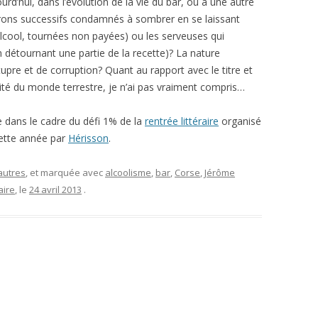
urd’hui, dans l’évolution de la vie du bar, ou à une autre
trons successifs condamnés à sombrer en se laissant
 alcool, tournées non payées) ou les serveuses qui
n détournant une partie de la recette)? La nature
upre et de corruption? Quant au rapport avec le titre et
lité du monde terrestre, je n’ai pas vraiment compris…
re dans le cadre du défi 1% de la
rentrée littéraire
organisé
ette année par
Hérisson
.
autres
, et marquée avec
alcoolisme
,
bar
,
Corse
,
Jérôme
aire
, le
24 avril 2013
.