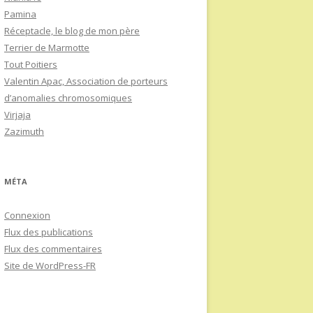
Pamina
Réceptacle, le blog de mon père
Terrier de Marmotte
Tout Poitiers
Valentin Apac, Association de porteurs
d’anomalies chromosomiques
Virjaja
Zazimuth
MÉTA
Connexion
Flux des publications
Flux des commentaires
Site de WordPress-FR