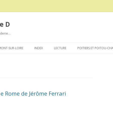
e D
roderie…
Aller
au
ONT-SUR-LOIRE
INDEX
LECTURE
POITIERS ET POITOU-CH
contenu
de Rome de Jérôme Ferrari