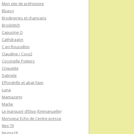
Mon site de préhistoire
Bluesy
Brodineries et charivaris
Brodstitch
Capucine O
Cathdragon
C en Roussillon
Claudine / Coco2
Coccinelle Poitiers
Criquette
Dalinele
Effondrille et abat-faim
Luna
Mamazerty
Marlie
Le marquoir d’Elise (Emmanuelle)
Monsieur Echo de Centre presse
Nini 79
Niunia18