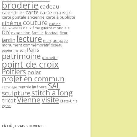
broderie
cadeau
carte
carte maison
calendrier
carte postale ancienne
carte à publicité
couture
cinéma
cuisine
deuxième guerre mondiale
Deux-Sèvres
DIY
exposition
festival
famille
fleur
lecture
jardin
marque-page
monument commémoratif
oiseau
Paris
papier maison
patrimoine
pochette
point de croix
Poitiers
polar
projet en commun
SAL
rentrée littéraire
recyclage
stitch a long
sculpture
Vienne
visite
tricot
États-Unis
église
LÀ OÙ JE VAIS SOUVENT…