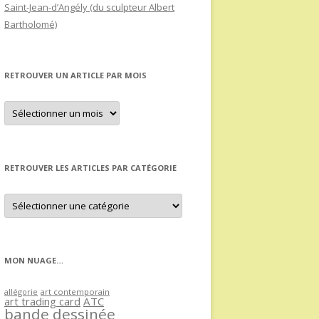
Saint-Jean-d’Angély (du sculpteur Albert
Bartholomé)
RETROUVER UN ARTICLE PAR MOIS
Retrouver
un
article
par
mois
RETROUVER LES ARTICLES PAR CATÉGORIE
Retrouver
les
articles
par
catégorie
MON NUAGE…
allégorie
art contemporain
art trading card
ATC
bande dessinée