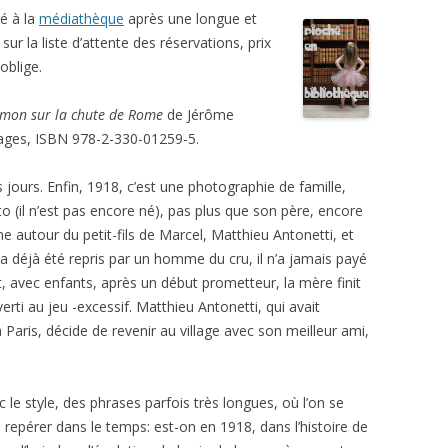
ré à la
médiathèque
après une longue et
ur la liste d’attente des réservations, prix
oblige.
rmon sur la chute de Rome
de Jérôme
pages, ISBN 978-2-330-01259-5.
 jours. Enfin, 1918, c’est une photographie de famille,
oto (il n’est pas encore né), pas plus que son père, encore
ne autour du petit-fils de Marcel, Matthieu Antonetti, et
 a déjà été repris par un homme du cru, il n’a jamais payé
t, avec enfants, après un début prometteur, la mère finit
verti au jeu -excessif. Matthieu Antonetti, qui avait
aris, décide de revenir au village avec son meilleur ami,
 le style, des phrases parfois très longues, où l’on se
 repérer dans le temps: est-on en 1918, dans l’histoire de