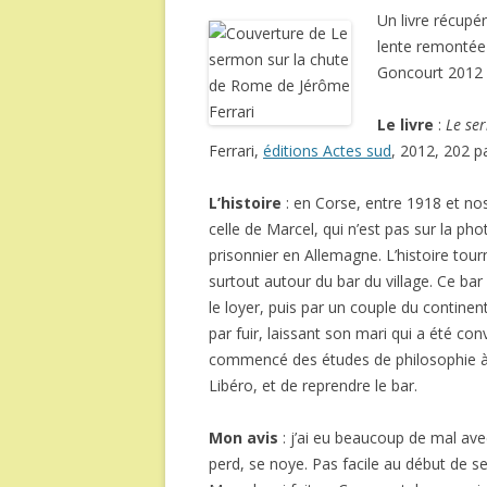
Un livre récupé
lente remontée s
Goncourt 2012 
Le livre
:
Le se
Ferrari,
éditions Actes sud
, 2012, 202 
L’histoire
: en Corse, entre 1918 et nos
celle de Marcel, qui n’est pas sur la ph
prisonnier en Allemagne. L’histoire tour
surtout autour du bar du village. Ce bar
le loyer, puis par un couple du continen
par fuir, laissant son mari qui a été con
commencé des études de philosophie à P
Libéro, et de reprendre le bar.
Mon avis
: j’ai eu beaucoup de mal avec
perd, se noye. Pas facile au début de se