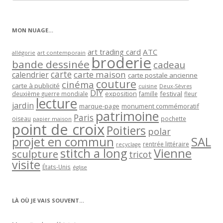
articles
par
catégorie
MON NUAGE…
art trading card
ATC
allégorie
art contemporain
broderie
bande dessinée
cadeau
carte
carte maison
calendrier
carte postale ancienne
couture
cinéma
carte à publicité
cuisine
Deux-Sèvres
DIY
exposition
festival
famille
deuxième guerre mondiale
fleur
lecture
jardin
marque-page
monument commémoratif
patrimoine
Paris
oiseau
papier maison
pochette
point de croix
Poitiers
polar
projet en commun
SAL
rentrée littéraire
recyclage
stitch a long
Vienne
sculpture
tricot
visite
États-Unis
église
LÀ OÙ JE VAIS SOUVENT…