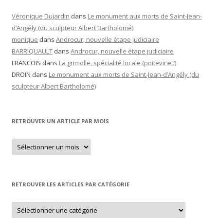
Véronique Dujardin
dans
Le monument aux morts de Saint-Jean-
d’Angély (du sculpteur Albert Bartholomé)
monique
dans
Androcur, nouvelle étape judiciaire
BARRIQUAULT
dans
Androcur, nouvelle étape judiciaire
FRANCOIS
dans
La grimolle, spécialité locale (poitevine?)
DROIN
dans
Le monument aux morts de Saint-Jean-d’Angély (du
sculpteur Albert Bartholomé)
RETROUVER UN ARTICLE PAR MOIS
Retrouver
un
article
par
mois
RETROUVER LES ARTICLES PAR CATÉGORIE
Retrouver
les