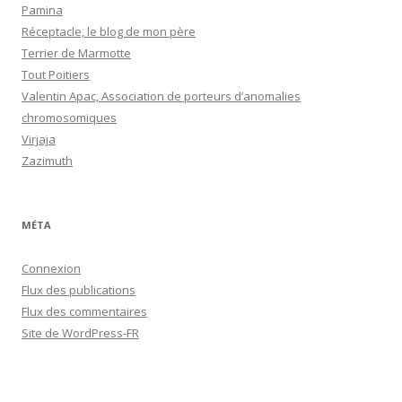
Pamina
Réceptacle, le blog de mon père
Terrier de Marmotte
Tout Poitiers
Valentin Apac, Association de porteurs d’anomalies
chromosomiques
Virjaja
Zazimuth
MÉTA
Connexion
Flux des publications
Flux des commentaires
Site de WordPress-FR