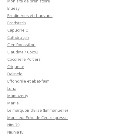
Mon site de préhistoire
Bluesy
Brodineries et charivaris
Brodstitch
Capucine O
Cathdragon
C en Roussillon
Claudine / Coco2
Coccinelle Poitiers
Criquette
Dalinele
Effondrille et abat-faim
Luna
Mamazerty
Marlie
Le marquoir d’Elise (Emmanuelle)
Monsieur Echo de Centre presse
Nini 79
Niunia18