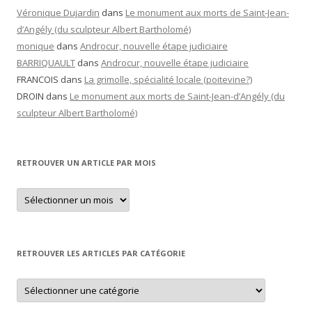
Véronique Dujardin
dans
Le monument aux morts de Saint-Jean-
d’Angély (du sculpteur Albert Bartholomé)
monique
dans
Androcur, nouvelle étape judiciaire
BARRIQUAULT
dans
Androcur, nouvelle étape judiciaire
FRANCOIS
dans
La grimolle, spécialité locale (poitevine?)
DROIN
dans
Le monument aux morts de Saint-Jean-d’Angély (du
sculpteur Albert Bartholomé)
RETROUVER UN ARTICLE PAR MOIS
Retrouver
un
article
par
mois
RETROUVER LES ARTICLES PAR CATÉGORIE
Retrouver
les
articles
par