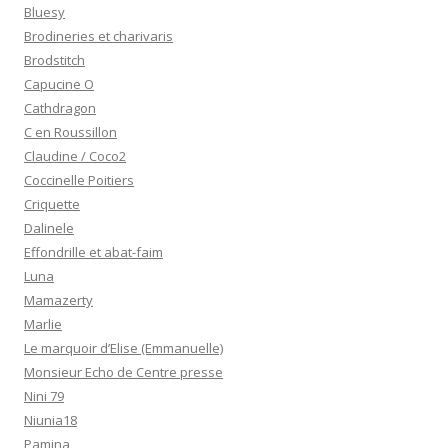
Bluesy
Brodineries et charivaris
Brodstitch
Capucine O
Cathdragon
C en Roussillon
Claudine / Coco2
Coccinelle Poitiers
Criquette
Dalinele
Effondrille et abat-faim
Luna
Mamazerty
Marlie
Le marquoir d’Elise (Emmanuelle)
Monsieur Echo de Centre presse
Nini 79
Niunia18
Pamina