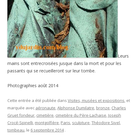
Leurs
mains sont entrecroisées jusque dans la mort et pour les
passants qui se recueilleront sur leur tombe.
Photographies août 2014
Cette entrée a été publiée dans
Visites, musées et expositions
, et
marquée avec
aéronaute
,
Alphonse Dumilatre
,
bronze
,
Charles
Gruet fondeur
,
cimetière
,
cimetière du Père-Lachaise
,
Joseph
Crocé-Spinelli
,
montgolfière
,
Paris
,
sculpture
,
Théodore Sivel
,
tombeau
, le
6 septembre 2014
.