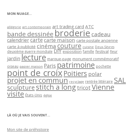
catégorie
MON NUAGE…
art trading card
ATC
allégorie
art contemporain
broderie
bande dessinée
cadeau
carte
carte maison
calendrier
carte postale ancienne
couture
cinéma
carte à publicité
cuisine
Deux-Sèvres
DIY
exposition
festival
famille
deuxième guerre mondiale
fleur
lecture
jardin
marque-page
monument commémoratif
patrimoine
Paris
oiseau
papier maison
pochette
point de croix
Poitiers
polar
projet en commun
SAL
rentrée littéraire
recyclage
stitch a long
Vienne
sculpture
tricot
visite
États-Unis
église
LÀ OÙ JE VAIS SOUVENT…
Mon site de préhistoire