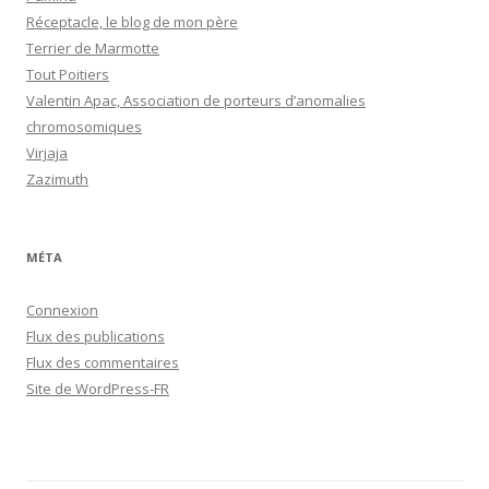
Réceptacle, le blog de mon père
Terrier de Marmotte
Tout Poitiers
Valentin Apac, Association de porteurs d’anomalies
chromosomiques
Virjaja
Zazimuth
MÉTA
Connexion
Flux des publications
Flux des commentaires
Site de WordPress-FR