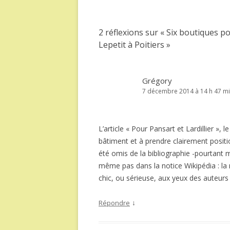
des
articles
2 réflexions sur «
Six boutiques po
Lepetit à Poitiers
»
Grégory
7 décembre 2014 à 14 h 47 m
L’article « Pour Pansart et Lardillier »,
bâtiment et à prendre clairement posit
été omis de la bibliographie -pourtant m
même pas dans la notice Wikipédia : la 
chic, ou sérieuse, aux yeux des auteurs
↓
Répondre