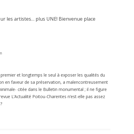
ur les artistes… plus UNE! Bienvenue place
in
 le premier et longtemps le seul à exposer les qualités du
ion en faveur de sa préservation, a malencontreusement
inimale- citée dans le Bulletin monumental ; il ne figure
revue L’Actualité Poitou-Charentes n’est-elle pas assez
 ?