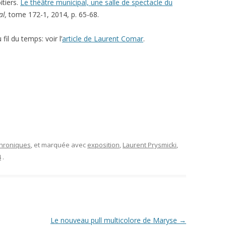
itiers.
Le théâtre municipal, une salle de spectacle du
al,
tome 172-1, 2014, p. 65-68.
fil du temps: voir l’
article de Laurent Comar
.
 chroniques
, et marquée avec
exposition
,
Laurent Prysmicki
,
4
.
Le nouveau pull multicolore de Maryse
→