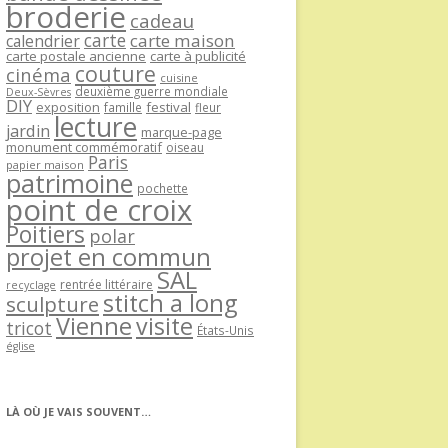
broderie
cadeau
carte
carte maison
calendrier
carte postale ancienne
carte à publicité
couture
cinéma
cuisine
deuxième guerre mondiale
Deux-Sèvres
DIY
exposition
festival
famille
fleur
lecture
jardin
marque-page
monument commémoratif
oiseau
Paris
papier maison
patrimoine
pochette
point de croix
Poitiers
polar
projet en commun
SAL
rentrée littéraire
recyclage
stitch a long
sculpture
Vienne
visite
tricot
États-Unis
église
LÀ OÙ JE VAIS SOUVENT…