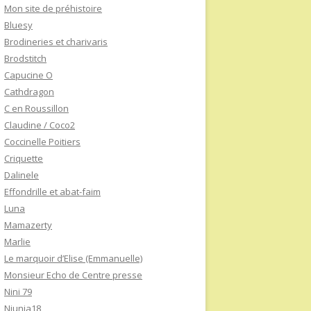
Mon site de préhistoire
Bluesy
Brodineries et charivaris
Brodstitch
Capucine O
Cathdragon
C en Roussillon
Claudine / Coco2
Coccinelle Poitiers
Criquette
Dalinele
Effondrille et abat-faim
Luna
Mamazerty
Marlie
Le marquoir d’Elise (Emmanuelle)
Monsieur Echo de Centre presse
Nini 79
Niunia18