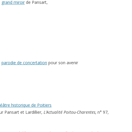
e
grand miroir
de Pansart,
e
parodie de concertation
pour son avenir
éâtre historique de Poitiers
r Pansart et Lardillier,
L’Actualité Poitou-Charentes,
n° 97,