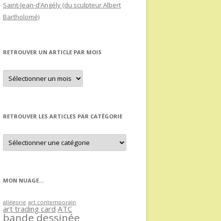
Saint-Jean-d’Angély (du sculpteur Albert
Bartholomé)
RETROUVER UN ARTICLE PAR MOIS
Retrouver
un
article
par
mois
RETROUVER LES ARTICLES PAR CATÉGORIE
Retrouver
les
articles
par
catégorie
MON NUAGE…
allégorie
art contemporain
art trading card
ATC
bande dessinée