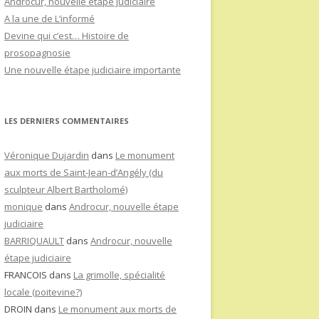
Androcur, nouvelle étape judiciaire
A la une de L’informé
Devine qui c’est… Histoire de
prosopagnosie
Une nouvelle étape judiciaire importante
LES DERNIERS COMMENTAIRES
Véronique Dujardin
dans
Le monument
aux morts de Saint-Jean-d’Angély (du
sculpteur Albert Bartholomé)
monique
dans
Androcur, nouvelle étape
judiciaire
BARRIQUAULT
dans
Androcur, nouvelle
étape judiciaire
FRANCOIS
dans
La grimolle, spécialité
locale (poitevine?)
DROIN
dans
Le monument aux morts de