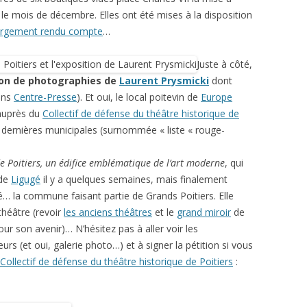
le mois de décembre. Elles ont été mises à la disposition
argement rendu compte
…
Juste à côté,
on de photographies de
Laurent Prysmicki
dont
dans
Centre-Presse
). Et oui, le local poitevin de
Europe
 auprès du
Collectif de défense du théâtre historique de
dernières municipales (surnommée « liste « rouge-
de Poitiers, un édifice emblématique de l’art moderne
, qui
 de
Ligugé
il y a quelques semaines, mais finalement
ité… la commune faisant partie de Grands Poitiers. Elle
théâtre (revoir
les anciens théâtres
et le
grand miroir
de
ur son avenir)… N’hésitez pas à aller voir les
rs (et oui, galerie photo…) et à signer la pétition si vous
Collectif de défense du théâtre historique de Poitiers
: