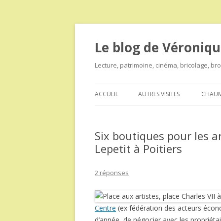
Le blog de Véroniqu
Lecture, patrimoine, cinéma, bricolage, b
ACCUEIL
AUTRES VISITES
CHAUM
Six boutiques pour les a
Lepetit à Poitiers
2 réponses
Centre
(ex fédération des acteurs écono
d’année, de négocier avec les propriétai