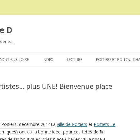
e D
roderie…
Aller
au
ONT-SUR-LOIRE
INDEX
LECTURE
POITIERS ET POITOU-CH
contenu
rtistes… plus UNE! Bienvenue place
La
ville de Poitiers
et
Poitiers Le
miques) ont eu la bonne idée, pour ces fêtes de fin
res de six boutiques vides place Charles VII la mise à