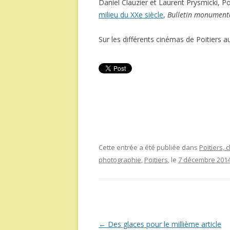
Daniel Clauzier et Laurent Prysmicki, Po
milieu du XXe siècle
,
Bulletin monument
Sur les différents cinémas de Poitiers au 
Cette entrée a été publiée dans
Poitiers,
photographie
,
Poitiers
, le
7 décembre 201
Navigation
←
Des glaces pour le millième article