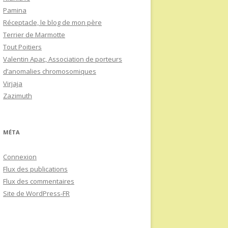
Pamina
Réceptacle, le blog de mon père
Terrier de Marmotte
Tout Poitiers
Valentin Apac, Association de porteurs
d’anomalies chromosomiques
Virjaja
Zazimuth
MÉTA
Connexion
Flux des publications
Flux des commentaires
Site de WordPress-FR