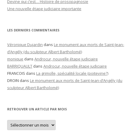
Devine qui c’est… Histoire de prosopagnosie
Une nouvelle étape judiciaire importante
LES DERNIERS COMMENTAIRES
Véronique Dujardin
dans
Le monument aux morts de Saint-Jean-
d’Angély (du sculpteur Albert Bartholomé)
monique
dans
Androcur, nouvelle étape judiciaire
BARRIQUAULT
dans
Androcur, nouvelle étape judiciaire
FRANCOIS
dans
La grimolle, spécialité locale (poitevine?)
DROIN
dans
Le monument aux morts de Saint-Jean-d’Angély (du
sculpteur Albert Bartholomé)
RETROUVER UN ARTICLE PAR MOIS
Retrouver
un
article