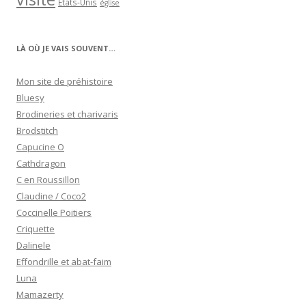
États-Unis
église
LÀ OÙ JE VAIS SOUVENT…
Mon site de préhistoire
Bluesy
Brodineries et charivaris
Brodstitch
Capucine O
Cathdragon
C en Roussillon
Claudine / Coco2
Coccinelle Poitiers
Criquette
Dalinele
Effondrille et abat-faim
Luna
Mamazerty