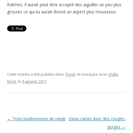
fraîches. Il aurait peut-être accepté des aiguilles un peu plus
grosses ce qui lui aurait donné un aspect plus mousseux.
Cette entrée a été publiée dans
Tricot
, et marquée avec
châle
,
tricot
, le
9 janvier 2017
.
Navigation
←
Trois bonhommes de neige
Deux cartes avec des rouges-
des
gorges
→