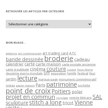
par
mois
RETROUVER LES ARTICLES PAR CATÉGORIE
Retrouver
les
articles
par
catégorie
MON NUAGE…
art trading card
ATC
allégorie
art contemporain
broderie
bande dessinée
cadeau
carte
carte maison
calendrier
carte postale ancienne
couture
cinéma
carte à publicité
cuisine
Deux-Sèvres
DIY
exposition
festival
famille
deuxième guerre mondiale
fleur
lecture
jardin
marque-page
monument commémoratif
patrimoine
Paris
oiseau
papier maison
pochette
point de croix
Poitiers
polar
projet en commun
SAL
rentrée littéraire
recyclage
stitch a long
Vienne
sculpture
tricot
visite