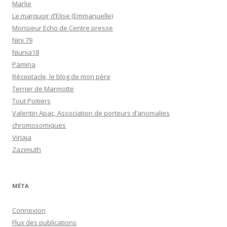
Marlie
Le marquoir d’Elise (Emmanuelle)
Monsieur Echo de Centre presse
Nini 79
Niunia18
Pamina
Réceptacle, le blog de mon père
Terrier de Marmotte
Tout Poitiers
Valentin Apac, Association de porteurs d’anomalies
chromosomiques
Virjaja
Zazimuth
MÉTA
Connexion
Flux des publications