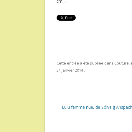
cm…
Cette entrée a été publiée dans
Couture
,
31 janvier 2014
.
Navigation
←
Lulu femme nue, de Sólveig Anspac
des
articles