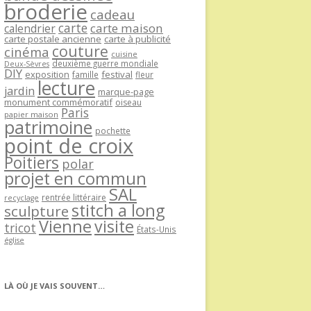
broderie
cadeau
carte
carte maison
calendrier
carte postale ancienne
carte à publicité
couture
cinéma
cuisine
deuxième guerre mondiale
Deux-Sèvres
DIY
exposition
festival
famille
fleur
lecture
jardin
marque-page
monument commémoratif
oiseau
Paris
papier maison
patrimoine
pochette
point de croix
Poitiers
polar
projet en commun
SAL
rentrée littéraire
recyclage
stitch a long
sculpture
Vienne
visite
tricot
États-Unis
église
LÀ OÙ JE VAIS SOUVENT…