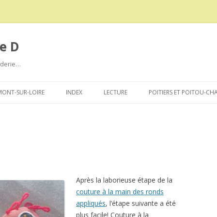
e D
roderie…
Aller
au
ONT-SUR-LOIRE
INDEX
LECTURE
POITIERS ET POITOU-CH
contenu
Après la laborieuse étape de la
couture à la main des ronds
appliqués
, l’étape suivante a été
plus facile! Couture à la