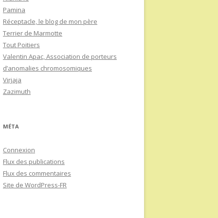
Pamina
Réceptacle, le blog de mon père
Terrier de Marmotte
Tout Poitiers
Valentin Apac, Association de porteurs
d’anomalies chromosomiques
Virjaja
Zazimuth
MÉTA
Connexion
Flux des publications
Flux des commentaires
Site de WordPress-FR