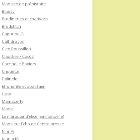
Mon site de préhistoire
Bluesy
Brodineries et charivaris
Brodstitch
Capucine O
Cathdragon
C en Roussillon
Claudine / Coco2
Coccinelle Poitiers
Criquette
Dalinele
Effondrille et abat-faim
Luna
Mamazerty
Marlie
Le marquoir d’Elise (Emmanuelle)
Monsieur Echo de Centre presse
Nini 79
Niunia18