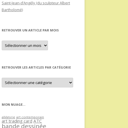
Saint-Jean-d’Angély (du sculpteur Albert
Bartholomé)
RETROUVER UN ARTICLE PAR MOIS
Retrouver
un
article
par
mois
RETROUVER LES ARTICLES PAR CATÉGORIE
Retrouver
les
articles
par
catégorie
MON NUAGE…
allégorie
art contemporain
art trading card
ATC
bande dessinée