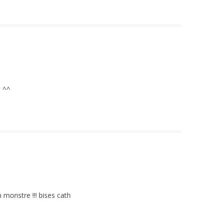
e ^^
 monstre !!! bises cath