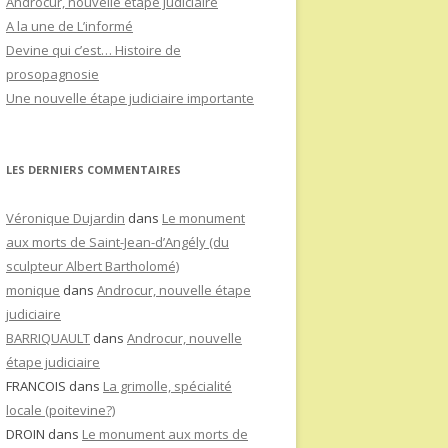
Androcur, nouvelle étape judiciaire
A la une de L’informé
Devine qui c’est… Histoire de
prosopagnosie
Une nouvelle étape judiciaire importante
LES DERNIERS COMMENTAIRES
Véronique Dujardin
dans
Le monument
aux morts de Saint-Jean-d’Angély (du
sculpteur Albert Bartholomé)
monique
dans
Androcur, nouvelle étape
judiciaire
BARRIQUAULT
dans
Androcur, nouvelle
étape judiciaire
FRANCOIS
dans
La grimolle, spécialité
locale (poitevine?)
DROIN
dans
Le monument aux morts de