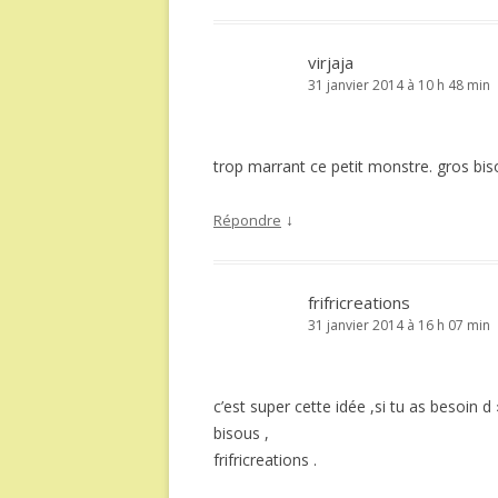
virjaja
31 janvier 2014 à 10 h 48 min
trop marrant ce petit monstre. gros bis
↓
Répondre
frifricreations
31 janvier 2014 à 16 h 07 min
c’est super cette idée ,si tu as besoin d
bisous ,
frifricreations .