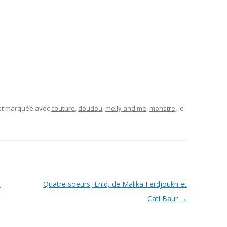
 et marquée avec
couture
,
doudou
,
melly and me
,
monstre
, le
h
Quatre soeurs, Enid, de Malika Ferdjoukh et
Cati Baur
→