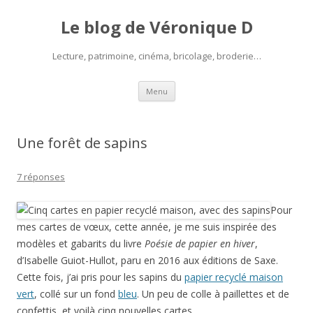
Le blog de Véronique D
Lecture, patrimoine, cinéma, bricolage, broderie…
Aller
Menu
au
contenu
Une forêt de sapins
7 réponses
Pour
mes cartes de vœux, cette année, je me suis inspirée des
modèles et gabarits du livre
Poésie de papier en hiver
,
d’Isabelle Guiot-Hullot, paru en 2016 aux éditions de Saxe.
Cette fois, j’ai pris pour les sapins du
papier recyclé maison
vert
, collé sur un fond
bleu
. Un peu de colle à paillettes et de
confettis, et voilà cinq nouvelles cartes…