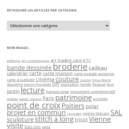
mois
RETROUVER LES ARTICLES PAR CATÉGORIE
Retrouver
les
articles
par
catégorie
MON NUAGE…
art trading card
ATC
allégorie
art contemporain
broderie
bande dessinée
cadeau
carte
carte maison
calendrier
carte postale ancienne
couture
cinéma
carte à publicité
cuisine
Deux-Sèvres
DIY
exposition
festival
famille
deuxième guerre mondiale
fleur
lecture
jardin
marque-page
monument commémoratif
patrimoine
Paris
oiseau
papier maison
pochette
point de croix
Poitiers
polar
projet en commun
SAL
rentrée littéraire
recyclage
stitch a long
Vienne
sculpture
tricot
visite
États-Unis
église