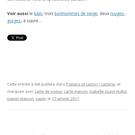
Voir aussi
le
lutin
, trois
bonhommes de neige
, deux
rouges-
gorges
, à suivre…
Cette entrée a été publiée dans
Papiers et carton / carterie
, et
marquée avec
carte de voeux
,
carte maison
,
Isabelle Guiot-Hullot
,
papier maison
,
sapin
, le
17 janvier 2017
.