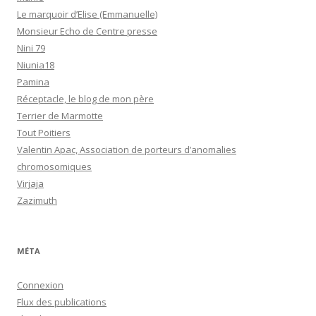
Le marquoir d’Elise (Emmanuelle)
Monsieur Echo de Centre presse
Nini 79
Niunia18
Pamina
Réceptacle, le blog de mon père
Terrier de Marmotte
Tout Poitiers
Valentin Apac, Association de porteurs d’anomalies
chromosomiques
Virjaja
Zazimuth
MÉTA
Connexion
Flux des publications