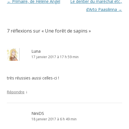
Navigation
←
Primaire, de Hélène Angel
Le dentier du maréchal etc.,
des
d’Arto Paasilinna
→
articles
7 réflexions sur «
Une forêt de sapins
»
Luna
17 janvier 2017 à 17 h 59 min
très réussies aussi celles-ci !
↓
Répondre
NiniDS
18 janvier 2017 à 6 h 49 min