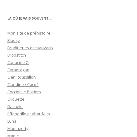
LÀ OÙ JE VAIS SOUVENT…
Mon site de préhistoire
Bluesy
Brodineries et charivaris
Brodstitch
Capucine O
Cathdragon
C en Roussillon
Claudine / Coco2
Coccinelle Poitiers
Criquette
Dalinele
Effondrille et abat-faim
Luna
Mamazerty
Marlie