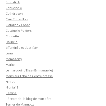
Brodstitch
Capucine O
Cathdragon
C en Roussillon
Claudine / Coco2
Coccinelle Poitiers
Criquette
Dalinele
Effondrille et abat-faim
Luna
Mamazerty
Marlie
Le marquoir d’Elise (Emmanuelle)
Monsieur Echo de Centre presse
Nini 79
Niunia18
Pamina
Réceptacle, le blog de mon père
Terrier de Marmotte