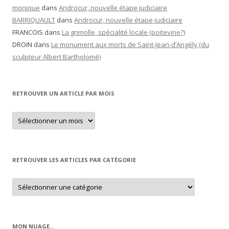
monique
dans
Androcur, nouvelle étape judiciaire
BARRIQUAULT
dans
Androcur, nouvelle étape judiciaire
FRANCOIS
dans
La grimolle, spécialité locale (poitevine?)
DROIN
dans
Le monument aux morts de Saint-Jean-d’Angély (du
sculpteur Albert Bartholomé)
RETROUVER UN ARTICLE PAR MOIS
Retrouver
un
article
par
mois
RETROUVER LES ARTICLES PAR CATÉGORIE
Retrouver
les
articles
par
catégorie
MON NUAGE…