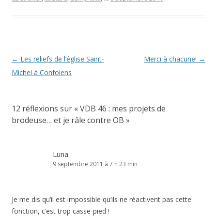
Navigation
←
Les reliefs de l’église Saint-
Merci à chacune!
→
des
Michel à Confolens
articles
12 réflexions sur «
VDB 46 : mes projets de
brodeuse… et je râle contre OB
»
Luna
9 septembre 2011 à 7 h 23 min
Je me dis qu’il est impossible qu’ils ne réactivent pas cette
fonction, c’est trop casse-pied !