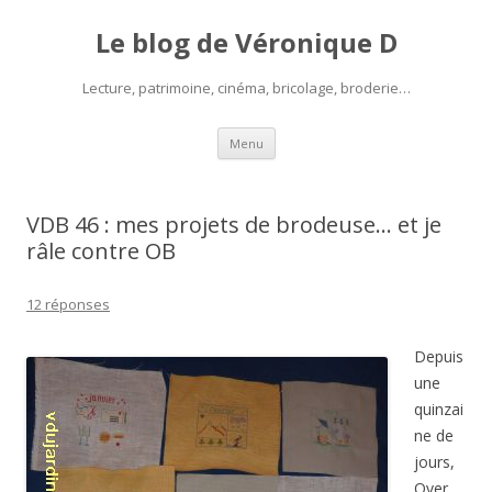
Le blog de Véronique D
Lecture, patrimoine, cinéma, bricolage, broderie…
Aller
Menu
au
contenu
VDB 46 : mes projets de brodeuse… et je
râle contre OB
12 réponses
Depuis
une
quinzai
ne de
jours,
Over