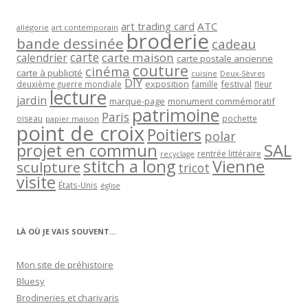
art trading card
ATC
allégorie
art contemporain
broderie
bande dessinée
cadeau
carte
carte maison
calendrier
carte postale ancienne
couture
cinéma
carte à publicité
cuisine
Deux-Sèvres
DIY
exposition
festival
famille
deuxième guerre mondiale
fleur
lecture
jardin
marque-page
monument commémoratif
patrimoine
Paris
oiseau
papier maison
pochette
point de croix
Poitiers
polar
projet en commun
SAL
rentrée littéraire
recyclage
stitch a long
Vienne
sculpture
tricot
visite
États-Unis
église
LÀ OÙ JE VAIS SOUVENT…
Mon site de préhistoire
Bluesy
Brodineries et charivaris