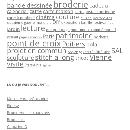
broderie
bande dessinée
cadeau
carte
carte maison
calendrier
carte postale ancienne
couture
cinéma
carte à publicité
cuisine
Deux-Sèvres
DIY
exposition
festival
famille
deuxième guerre mondiale
fleur
lecture
jardin
marque-page
monument commémoratif
patrimoine
Paris
oiseau
papier maison
pochette
point de croix
Poitiers
polar
projet en commun
SAL
rentrée littéraire
recyclage
stitch a long
Vienne
sculpture
tricot
visite
États-Unis
église
LÀ OÙ JE VAIS SOUVENT…
Mon site de préhistoire
Bluesy
Brodineries et charivaris
Brodstitch
Capucine O