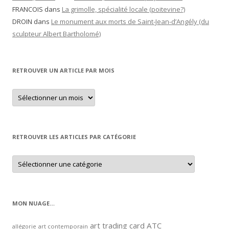
FRANCOIS
dans
La grimolle, spécialité locale (poitevine?)
DROIN
dans
Le monument aux morts de Saint-Jean-d’Angély (du
sculpteur Albert Bartholomé)
RETROUVER UN ARTICLE PAR MOIS
Retrouver
un
article
par
mois
RETROUVER LES ARTICLES PAR CATÉGORIE
Retrouver
les
articles
par
catégorie
MON NUAGE…
art trading card
ATC
allégorie
art contemporain