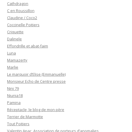
Cathdragon
C en Roussillon
Claudine / Coco2
Coccinelle Poitiers
Criquette
Dalinele
Effondrille et abat-faim
Luna
Mamazerty
Marlie
Le marquoir d’Elise (Emmanuelle)
Monsieur Echo de Centre presse
Nini 79
Niunia18
Pamina
Réceptacle, le blog de mon père
Terrier de Marmotte
Tout Poitiers
Valentin Apac, Association de porteurs d’anomalies