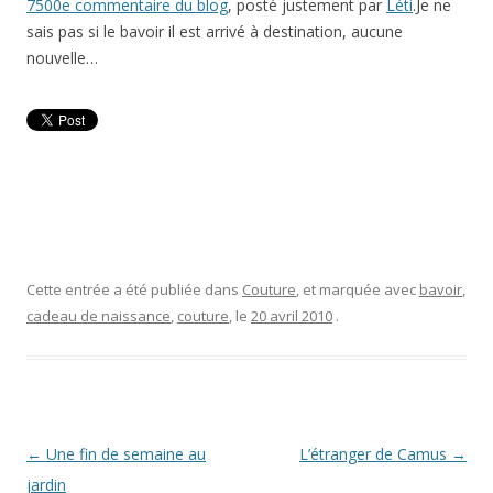
7500e commentaire du blog
, posté justement par
Léti
.
Je ne
sais pas si le bavoir
il est arrivé à destination
, aucune
nouvelle
…
Cette entrée a été publiée dans
Couture
, et marquée avec
bavoir
,
cadeau de naissance
,
couture
, le
20 avril 2010
.
Navigation
←
Une fin de semaine au
L’étranger de Camus
→
des
jardin