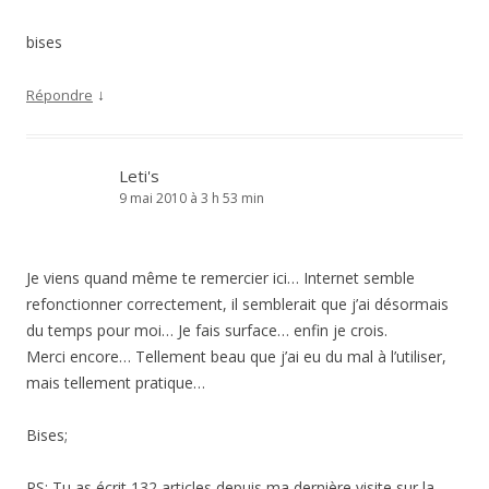
bises
↓
Répondre
Leti's
9 mai 2010 à 3 h 53 min
Je viens quand même te remercier ici… Internet semble
refonctionner correctement, il semblerait que j’ai désormais
du temps pour moi… Je fais surface… enfin je crois.
Merci encore… Tellement beau que j’ai eu du mal à l’utiliser,
mais tellement pratique…
Bises;
PS: Tu as écrit 132 articles depuis ma dernière visite sur la