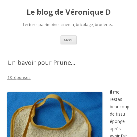
Le blog de Véronique D
Lecture, patrimoine, cinéma, bricolage, broderie…
Aller
Menu
au
contenu
Un bavoir pour Prune…
18 réponses
Il me
restait
beaucoup
de tissu
éponge
après
avoir fait