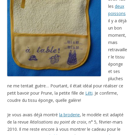
les
deux
poissons
il y a déjà
un bon
moment,
mais
retravaille
r le tissu
éponge
et ses
pluches
ne me tentait guère… Pourtant, il était idéal pour réaliser ce
petit bavoir pour Prune, la petite fille de
Léti
. Je confirme,
coudre du tissu éponge, quelle galère!
Je vous avais déjà montré
la broderie
, le modèle est adapté
de la revue
Réalisations au point de croix
, n° 5, février-mars
2010. Il me reste encore à vous montrer le cadeau pour le