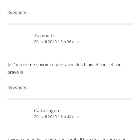
↓
Répondre
Zazimuth
20 avril 2010 à 3 h 36 min
Je t’admire de savoir coudre avec des biais et tout et tout :
bravo !!!
↓
Répondre
Cathdragon
20 avril 2010 à 8 h 44 min
j’avoue que je les achète tout prêts !! bon c’est galère pour