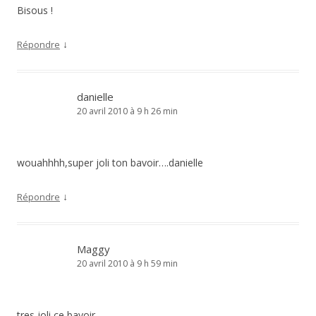
Bisous !
↓
Répondre
danielle
20 avril 2010 à 9 h 26 min
wouahhhh,super joli ton bavoir….danielle
↓
Répondre
Maggy
20 avril 2010 à 9 h 59 min
tres joli ce bavoir