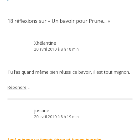
articles
18 réflexions sur «
Un bavoir pour Prune…
»
Xhélantine
20 avril 2010 à 8 h 18 min
Tu l’as quand même bien réussi ce bavoir, il est tout mignon.
↓
Répondre
josiane
20 avril 2010 à 8 h 19 min
tout mignon ce bavoir bisou et bonne journée