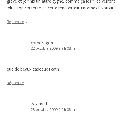
grave et je finis un autre cygne, comme çà les filles verront
lol!!! Trop contente de cette rencontre!!!! Enormes bisous!!!!
↓
Répondre
cathdragon
22 octobre 2009 à 9 h 08 min
que de beaux cadeaux ! cath
↓
Répondre
zazimuth
23 octobre 2009 à 0 h 08 min