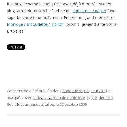
fuseaux, écharpe bleue qu’elle avait déjà montrée sur son
blog, arrosoir au crochet), et ce qui
concerne le papier
(une
superbe carte et deux livres…). Encore un grand merci à toi,
Monique / Bidouillette / Tibilisfil
, promis, je viendrai te voir à
Bruxelles !
Cette entrée a été publiée dans
Cadeaux reçus (sauf ATC)
, et
marquée avec
cadeau
,
carreau de dentelière
,
cygne
,
dentelle
,
fleur
,
fuseau
,
oiseau
,
tulipe
, le
22 octobre 2009
.