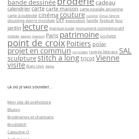
broderie
bande dessinée
cadeau
carte
carte maison
calendrier
carte postale ancienne
couture
cinéma
carte à publicité
cuisine
Deux-Sèvres
DIY
exposition
festival
famille
deuxième guerre mondiale
fleur
lecture
jardin
marque-page
monument commémoratif
patrimoine
Paris
oiseau
papier maison
pochette
point de croix
Poitiers
polar
projet en commun
SAL
rentrée littéraire
recyclage
stitch a long
Vienne
sculpture
tricot
visite
États-Unis
église
LÀ OÙ JE VAIS SOUVENT…
Mon site de préhistoire
Bluesy
Brodineries et charivaris
Brodstitch
Capucine O