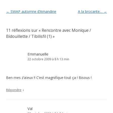
Navigation
←
SWAP automne d’Amandine
A la brocante…
→
des
articles
11 réflexions sur «
Rencontre avec Monique /
Bidouillette / Tibilisfil (1)
»
Emmanuelle
22 octobre 2009 à 8 h 13 min
Ben mes z’aïeux !! C’est magnifique tout ça ! Bisous !
↓
Répondre
Val