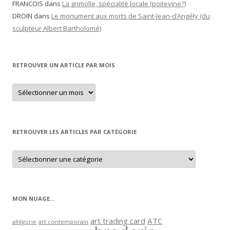
FRANCOIS
dans
La grimolle, spécialité locale (poitevine?)
DROIN
dans
Le monument aux morts de Saint-Jean-d’Angély (du
sculpteur Albert Bartholomé)
RETROUVER UN ARTICLE PAR MOIS
Retrouver
un
article
par
mois
RETROUVER LES ARTICLES PAR CATÉGORIE
Retrouver
les
articles
par
catégorie
MON NUAGE…
art trading card
ATC
allégorie
art contemporain