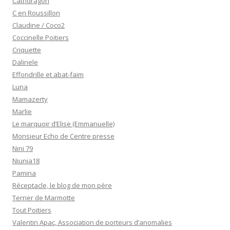
Cathdragon
C en Roussillon
Claudine / Coco2
Coccinelle Poitiers
Criquette
Dalinele
Effondrille et abat-faim
Luna
Mamazerty
Marlie
Le marquoir d’Elise (Emmanuelle)
Monsieur Echo de Centre presse
Nini 79
Niunia18
Pamina
Réceptacle, le blog de mon père
Terrier de Marmotte
Tout Poitiers
Valentin Apac, Association de porteurs d’anomalies