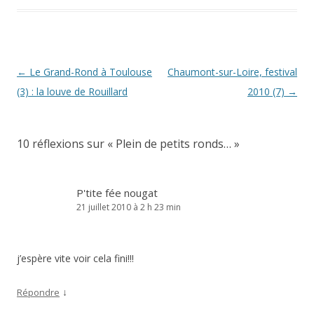
Navigation
←
Le Grand-Rond à Toulouse
Chaumont-sur-Loire, festival
des
(3) : la louve de Rouillard
2010 (7)
→
articles
10 réflexions sur «
Plein de petits ronds…
»
P'tite fée nougat
21 juillet 2010 à 2 h 23 min
j’espère vite voir cela fini!!!
↓
Répondre