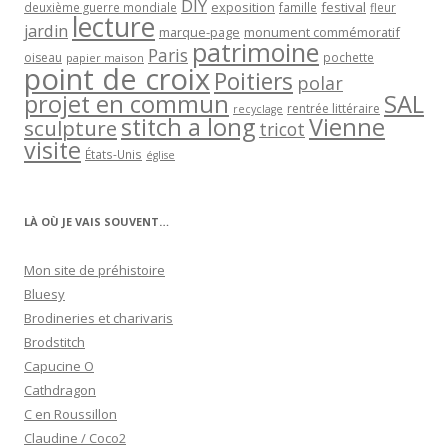
DIY
exposition
festival
famille
deuxième guerre mondiale
fleur
lecture
jardin
marque-page
monument commémoratif
patrimoine
Paris
oiseau
papier maison
pochette
point de croix
Poitiers
polar
projet en commun
SAL
rentrée littéraire
recyclage
stitch a long
Vienne
sculpture
tricot
visite
États-Unis
église
LÀ OÙ JE VAIS SOUVENT…
Mon site de préhistoire
Bluesy
Brodineries et charivaris
Brodstitch
Capucine O
Cathdragon
C en Roussillon
Claudine / Coco2