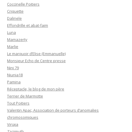
Coccinelle Poitiers
Criquette
Dalinele
Effondrille et abat-faim
Luna
Mamazerty
Marlie
Le marquoir d’Elise (Emmanuelle)
Monsieur Echo de Centre presse
Nini 79
Niunia18
Pamina
Réceptacle, le blog de mon père
Terrier de Marmotte
Tout Poitiers
Valentin Apac, Association de porteurs d’anomalies
chromosomiques
Virjaja
Zazimuth