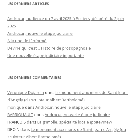
LES DERNIERS ARTICLES
Androcur, audience du 7 avril 2025 à Poitiers, délibéré du 2 juin
2025
Androcur, nouvelle étape judiciaire
A la une de L’informé
Devine qui c’est… Histoire de prosopagnosie
Une nouvelle étape judiciaire importante
LES DERNIERS COMMENTAIRES
Véronique Dujardin
dans
Le monument aux morts de Saint-Jean-
d’Angély (du sculpteur Albert Bartholomé)
monique
dans
Androcur, nouvelle étape judiciaire
BARRIQUAULT
dans
Androcur, nouvelle étape judiciaire
FRANCOIS
dans
La grimolle, spécialité locale (poitevine?)
DROIN
dans
Le monument aux morts de Saint-Jean-d’Angély (du
sculpteur Albert Bartholomé)