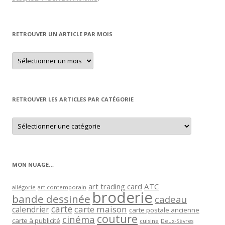
RETROUVER UN ARTICLE PAR MOIS
Retrouver
un
article
par
mois
RETROUVER LES ARTICLES PAR CATÉGORIE
Retrouver
les
articles
par
catégorie
MON NUAGE…
art trading card
ATC
allégorie
art contemporain
broderie
bande dessinée
cadeau
carte
carte maison
calendrier
carte postale ancienne
couture
cinéma
carte à publicité
cuisine
Deux-Sèvres