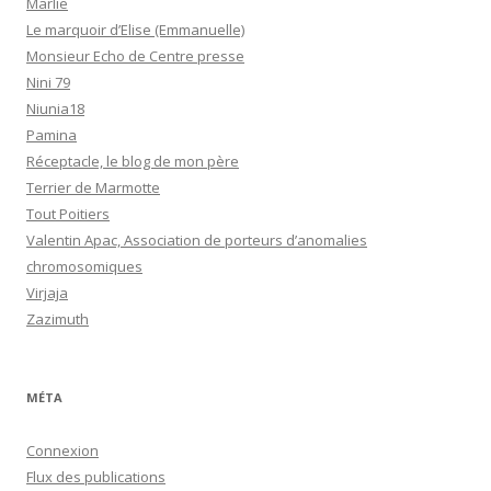
Marlie
Le marquoir d’Elise (Emmanuelle)
Monsieur Echo de Centre presse
Nini 79
Niunia18
Pamina
Réceptacle, le blog de mon père
Terrier de Marmotte
Tout Poitiers
Valentin Apac, Association de porteurs d’anomalies
chromosomiques
Virjaja
Zazimuth
MÉTA
Connexion
Flux des publications