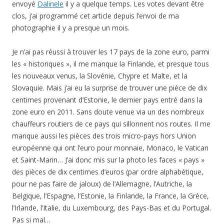
envoyé
Dalinele
il y a quelque temps. Les votes devant être
clos, j’ai programmé cet article depuis l’envoi de ma
photographie il y a presque un mois.
Je n’ai pas réussi à trouver les 17 pays de la zone euro, parmi
les « historiques », il me manque la Finlande, et presque tous
les nouveaux venus, la Slovénie, Chypre et Malte, et la
Slovaquie. Mais j’ai eu la surprise de trouver une pièce de dix
centimes provenant d’Estonie, le dernier pays entré dans la
zone euro en 2011. Sans doute venue via un des nombreux
chauffeurs routiers de ce pays qui sillonnent nos routes. Il me
manque aussi les pièces des trois micro-pays hors Union
européenne qui ont l’euro pour monnaie, Monaco, le Vatican
et Saint-Marin… J’ai donc mis sur la photo les faces « pays »
des pièces de dix centimes d’euros (par ordre alphabétique,
pour ne pas faire de jaloux) de l’Allemagne, l’Autriche, la
Belgique, l’Espagne, l’Estonie, la Finlande, la France, la Grèce,
l’Irlande, l’Italie, du Luxembourg, des Pays-Bas et du Portugal.
Pas si mal…