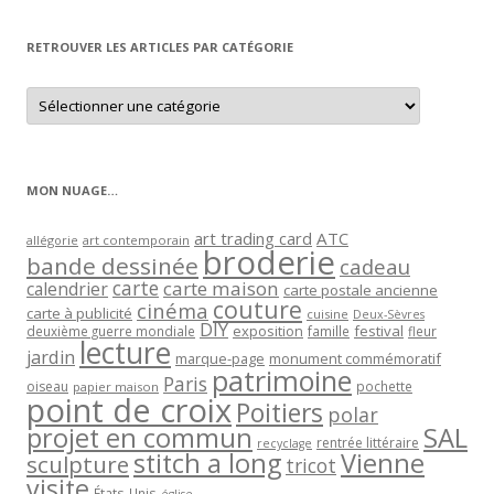
mois
RETROUVER LES ARTICLES PAR CATÉGORIE
Retrouver
les
articles
par
catégorie
MON NUAGE…
art trading card
ATC
allégorie
art contemporain
broderie
bande dessinée
cadeau
carte
carte maison
calendrier
carte postale ancienne
couture
cinéma
carte à publicité
cuisine
Deux-Sèvres
DIY
exposition
festival
famille
deuxième guerre mondiale
fleur
lecture
jardin
marque-page
monument commémoratif
patrimoine
Paris
oiseau
papier maison
pochette
point de croix
Poitiers
polar
projet en commun
SAL
rentrée littéraire
recyclage
stitch a long
Vienne
sculpture
tricot
visite
États-Unis