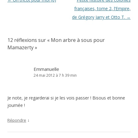
des
françaises, tome 2, l’Empire,
articles
de Grégory Jarry et Otto T.
→
12 réflexions sur «
Mon arbre à sous pour
Mamazerty
»
Emmanuelle
24 mai 2012 à 7 h 39 min
Je note, je regarderai si je les vois passer ! Bisous et bonne
journée !
↓
Répondre