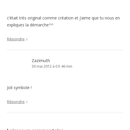
c’était très original comme création et j’aime que tu nous en
expliques la démarche^^
↓
Répondre
Zazimuth
30 mai 2012 à 0 h 46 min
Joli symbole !
↓
Répondre