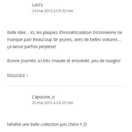
Leti's
24 mai 2012 à 0 h 32 min
Belle idée… Ici, les plaques d’immatriculation Estonnienne ne
manque pas! Beaucoup de jeunes, avec de belles voitures…
ça laisse parfois perplexe!
Bonne journée, ici très chaude et ensoleillé, peu de nuages!
↓
Répondre
Capucine_o
25 mai 2012 à 2 h 25 min
héhéhé une belle collection pas chère !! ;D