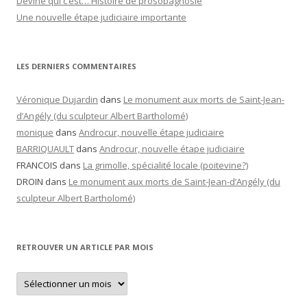
Devine qui c’est… Histoire de prosopagnosie
Une nouvelle étape judiciaire importante
LES DERNIERS COMMENTAIRES
Véronique Dujardin
dans
Le monument aux morts de Saint-Jean-
d’Angély (du sculpteur Albert Bartholomé)
monique
dans
Androcur, nouvelle étape judiciaire
BARRIQUAULT
dans
Androcur, nouvelle étape judiciaire
FRANCOIS
dans
La grimolle, spécialité locale (poitevine?)
DROIN
dans
Le monument aux morts de Saint-Jean-d’Angély (du
sculpteur Albert Bartholomé)
RETROUVER UN ARTICLE PAR MOIS
Retrouver
un
article
par