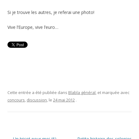
Si je trouve les autres, je referai une photo!
Vive l’Europe, vive l’euro…
Cette entrée a été publiée dans
Blabla général
, et marquée avec
concours
,
discussion
, le
24 mai 2012
.
Navigation
←
Un tricot pour moi (6)
Petite histoire des colonies