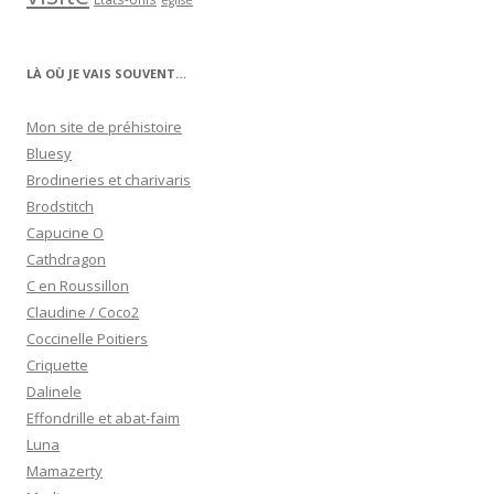
église
LÀ OÙ JE VAIS SOUVENT…
Mon site de préhistoire
Bluesy
Brodineries et charivaris
Brodstitch
Capucine O
Cathdragon
C en Roussillon
Claudine / Coco2
Coccinelle Poitiers
Criquette
Dalinele
Effondrille et abat-faim
Luna
Mamazerty