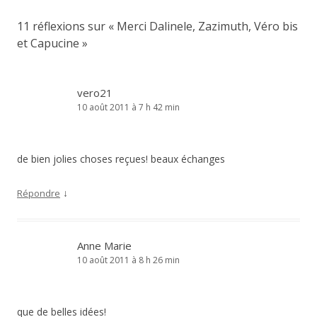
11 réflexions sur «
Merci Dalinele, Zazimuth, Véro bis
et Capucine
»
vero21
10 août 2011 à 7 h 42 min
de bien jolies choses reçues! beaux échanges
↓
Répondre
Anne Marie
10 août 2011 à 8 h 26 min
que de belles idées!