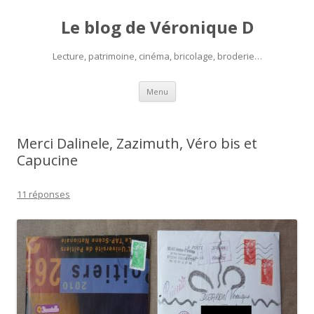
Le blog de Véronique D
Lecture, patrimoine, cinéma, bricolage, broderie…
Aller
Menu
au
contenu
Merci Dalinele, Zazimuth, Véro bis et
Capucine
11 réponses