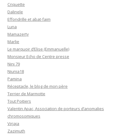
Criquette
Dalinele
Effondrille et abat-faim
Luna
Mamazerty
Marlie
Le marquoir d’Elise (Emmanuelle)
Monsieur Echo de Centre presse
Nini 79
Niunia18
Pamina
Réceptacle, le blog de mon père
Terrier de Marmotte
Tout Poitiers
Valentin Apac, Association de porteurs d’anomalies
chromosomiques
Virjaja
Zazimuth