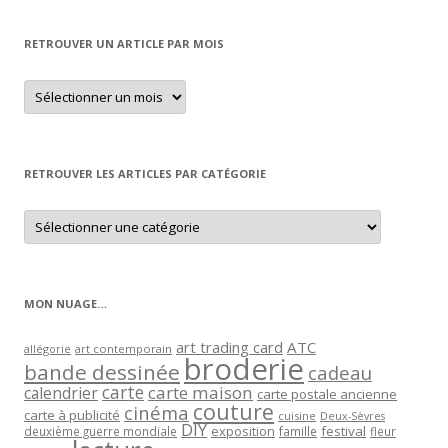
RETROUVER UN ARTICLE PAR MOIS
Retrouver
un
article
par
mois
RETROUVER LES ARTICLES PAR CATÉGORIE
Retrouver
les
articles
par
catégorie
MON NUAGE…
art trading card
ATC
allégorie
art contemporain
broderie
bande dessinée
cadeau
carte
carte maison
calendrier
carte postale ancienne
couture
cinéma
carte à publicité
cuisine
Deux-Sèvres
DIY
exposition
festival
famille
deuxième guerre mondiale
fleur