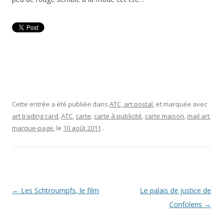
Cette entrée a été publiée dans
ATC, art postal
, et marquée avec
art trading card
,
ATC
,
carte
,
carte à publicité
,
carte maison
,
mail art
,
marque-page
, le
10 août 2011
.
Navigation
←
Les Schtroumpfs, le film
Le palais de justice de
des
Confolens
→
articles