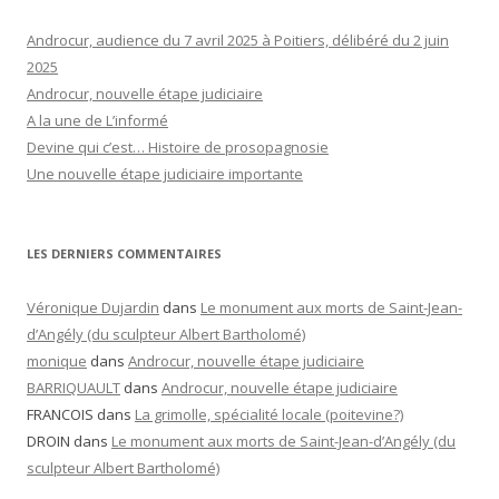
Androcur, audience du 7 avril 2025 à Poitiers, délibéré du 2 juin
2025
Androcur, nouvelle étape judiciaire
A la une de L’informé
Devine qui c’est… Histoire de prosopagnosie
Une nouvelle étape judiciaire importante
LES DERNIERS COMMENTAIRES
Véronique Dujardin
dans
Le monument aux morts de Saint-Jean-
d’Angély (du sculpteur Albert Bartholomé)
monique
dans
Androcur, nouvelle étape judiciaire
BARRIQUAULT
dans
Androcur, nouvelle étape judiciaire
FRANCOIS
dans
La grimolle, spécialité locale (poitevine?)
DROIN
dans
Le monument aux morts de Saint-Jean-d’Angély (du
sculpteur Albert Bartholomé)