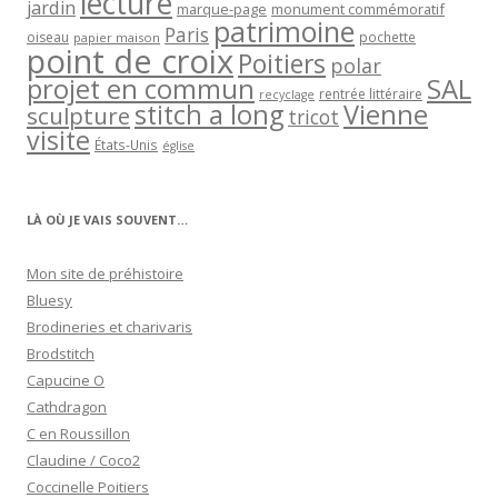
lecture
jardin
marque-page
monument commémoratif
patrimoine
Paris
oiseau
papier maison
pochette
point de croix
Poitiers
polar
projet en commun
SAL
rentrée littéraire
recyclage
stitch a long
Vienne
sculpture
tricot
visite
États-Unis
église
LÀ OÙ JE VAIS SOUVENT…
Mon site de préhistoire
Bluesy
Brodineries et charivaris
Brodstitch
Capucine O
Cathdragon
C en Roussillon
Claudine / Coco2
Coccinelle Poitiers