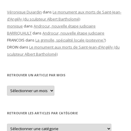
Véronique Dujardin
dans
Le monument aux morts de Saint-Jean-
d’Angély (du sculpteur Albert Bartholomé)
monique
dans
Androcur, nouvelle étape judiciaire
BARRIQUAULT
dans
Androcur, nouvelle étape judiciaire
FRANCOIS
dans
La grimolle, spécialité locale (poitevine?)
DROIN
dans
Le monument aux morts de Saint-Jean-d’Angély (du
sculpteur Albert Bartholomé)
RETROUVER UN ARTICLE PAR MOIS
Retrouver
un
article
par
mois
RETROUVER LES ARTICLES PAR CATÉGORIE
Retrouver
les