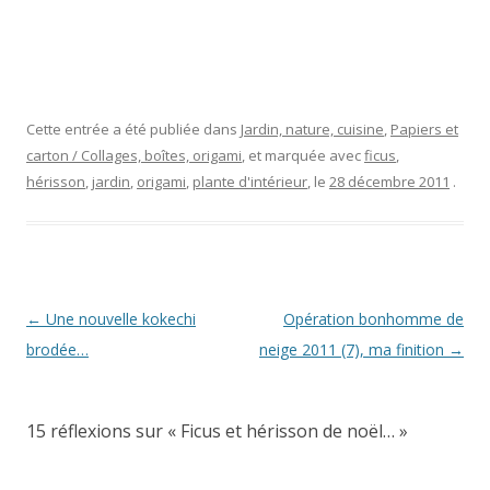
Cette entrée a été publiée dans
Jardin, nature, cuisine
,
Papiers et
carton / Collages, boîtes, origami
, et marquée avec
ficus
,
hérisson
,
jardin
,
origami
,
plante d'intérieur
, le
28 décembre 2011
.
Navigation
←
Une nouvelle kokechi
Opération bonhomme de
des
brodée…
neige 2011 (7), ma finition
→
articles
15 réflexions sur «
Ficus et hérisson de noël…
»