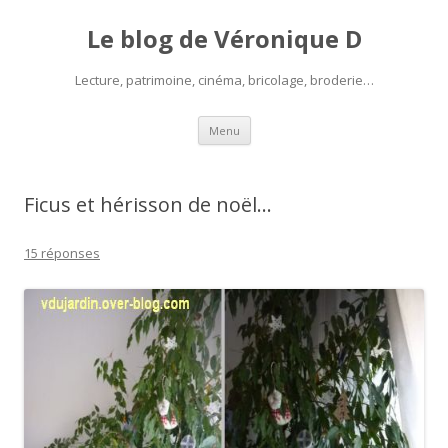
Le blog de Véronique D
Lecture, patrimoine, cinéma, bricolage, broderie…
Aller
Menu
au
contenu
Ficus et hérisson de noël…
15 réponses