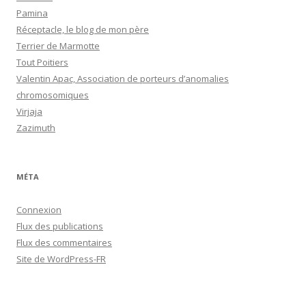
Pamina
Réceptacle, le blog de mon père
Terrier de Marmotte
Tout Poitiers
Valentin Apac, Association de porteurs d’anomalies
chromosomiques
Virjaja
Zazimuth
MÉTA
Connexion
Flux des publications
Flux des commentaires
Site de WordPress-FR