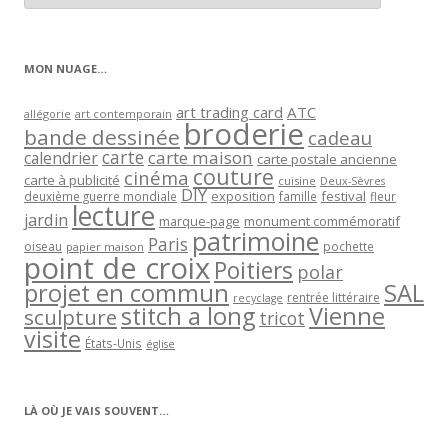
articles
par
catégorie
MON NUAGE…
art trading card
ATC
allégorie
art contemporain
broderie
bande dessinée
cadeau
carte
carte maison
calendrier
carte postale ancienne
couture
cinéma
carte à publicité
cuisine
Deux-Sèvres
DIY
exposition
festival
famille
deuxième guerre mondiale
fleur
lecture
jardin
marque-page
monument commémoratif
patrimoine
Paris
oiseau
papier maison
pochette
point de croix
Poitiers
polar
projet en commun
SAL
rentrée littéraire
recyclage
stitch a long
Vienne
sculpture
tricot
visite
États-Unis
église
LÀ OÙ JE VAIS SOUVENT…