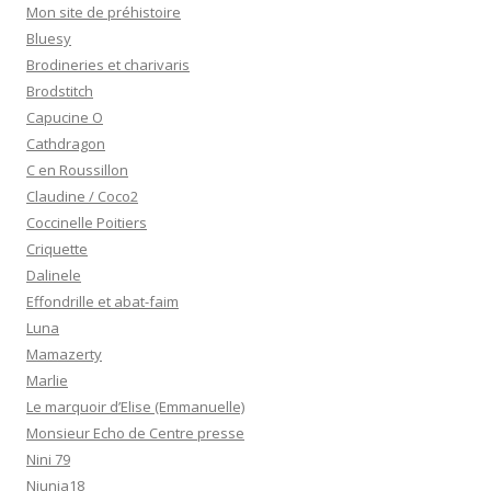
Mon site de préhistoire
Bluesy
Brodineries et charivaris
Brodstitch
Capucine O
Cathdragon
C en Roussillon
Claudine / Coco2
Coccinelle Poitiers
Criquette
Dalinele
Effondrille et abat-faim
Luna
Mamazerty
Marlie
Le marquoir d’Elise (Emmanuelle)
Monsieur Echo de Centre presse
Nini 79
Niunia18