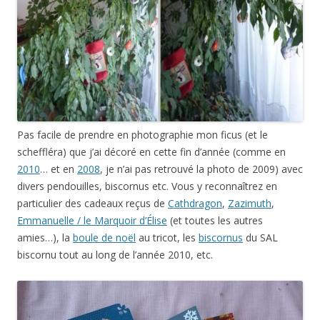
Pas facile de prendre en photographie mon ficus (et le
scheffléra) que j’ai décoré en cette fin d’année (comme en
2010
… et en
2008
, je n’ai pas retrouvé la photo de 2009) avec
divers pendouilles, biscornus etc. Vous y reconnaîtrez en
particulier des cadeaux reçus de
Cathdragon
,
Zazimuth
,
Emmanuelle / le Marquoir d’Élise
(et toutes les autres
amies…), la
boule de noël
au tricot, les
biscornus
du SAL
biscornu tout au long de l’année 2010, etc.