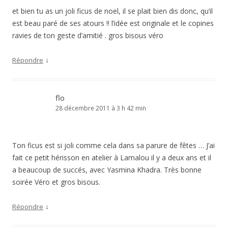
et bien tu as un joli ficus de noel, il se plait bien dis donc, qu’il
est beau paré de ses atours !! l’idée est originale et le copines
ravies de ton geste d’amitié . gros bisous véro
↓
Répondre
flo
28 décembre 2011 à 3 h 42 min
Ton ficus est si joli comme cela dans sa parure de fêtes … J’ai
fait ce petit hérisson en atelier à Lamalou il y a deux ans et il
a beaucoup de succés, avec Yasmina Khadra. Très bonne
soirée Véro et gros bisous.
↓
Répondre