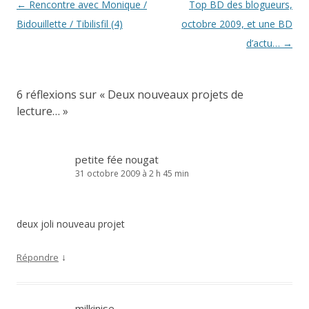
Navigation
←
Rencontre avec Monique /
Top BD des blogueurs,
des
Bidouillette / Tibilisfil (4)
octobre 2009, et une BD
articles
d’actu…
→
6 réflexions sur «
Deux nouveaux projets de
lecture…
»
petite fée nougat
31 octobre 2009 à 2 h 45 min
deux joli nouveau projet
↓
Répondre
milkinise