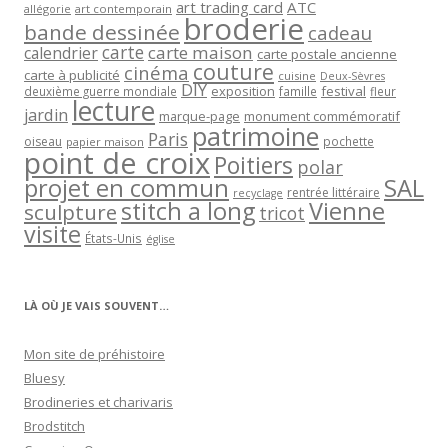
art trading card
ATC
allégorie
art contemporain
broderie
bande dessinée
cadeau
carte
carte maison
calendrier
carte postale ancienne
couture
cinéma
carte à publicité
cuisine
Deux-Sèvres
DIY
exposition
festival
famille
deuxième guerre mondiale
fleur
lecture
jardin
marque-page
monument commémoratif
patrimoine
Paris
oiseau
papier maison
pochette
point de croix
Poitiers
polar
projet en commun
SAL
rentrée littéraire
recyclage
stitch a long
Vienne
sculpture
tricot
visite
États-Unis
église
LÀ OÙ JE VAIS SOUVENT…
Mon site de préhistoire
Bluesy
Brodineries et charivaris
Brodstitch