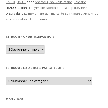
BARRIQUAULT
dans
Androcur, nouvelle étape judiciaire
FRANCOIS
dans
La grimolle, spécialité locale (poitevine?)
DROIN
dans
Le monument aux morts de Saint-Jean-d’Angély (du
sculpteur Albert Bartholomé)
RETROUVER UN ARTICLE PAR MOIS
Retrouver
un
article
par
mois
RETROUVER LES ARTICLES PAR CATÉGORIE
Retrouver
les
articles
par
catégorie
MON NUAGE…