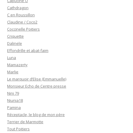
Capucine O
Cathdragon
C en Roussillon
Claudine / Coco2
Coccinelle Poitiers
Criquette
Dalinele
Effondrille et abat-faim
Luna
Mamazerty
Marlie
Le marquoir d’Elise (Emmanuelle)
Monsieur Echo de Centre presse
Nini 79
Niunia18
Pamina
Réceptacle, le blog de mon père
Terrier de Marmotte
Tout Poitiers