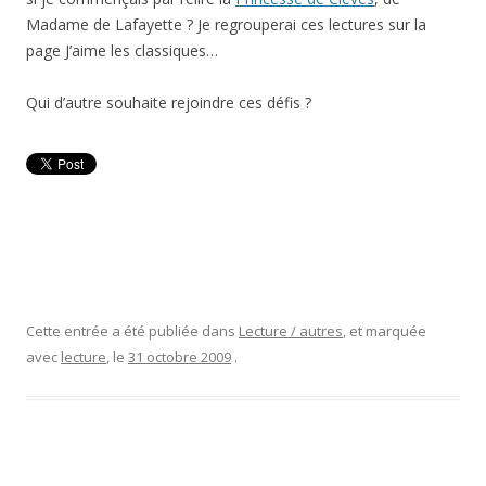
Madame de Lafayette ? Je regrouperai ces lectures sur la
page J’aime les classiques…
Qui d’autre souhaite rejoindre ces défis ?
Cette entrée a été publiée dans
Lecture / autres
, et marquée
avec
lecture
, le
31 octobre 2009
.