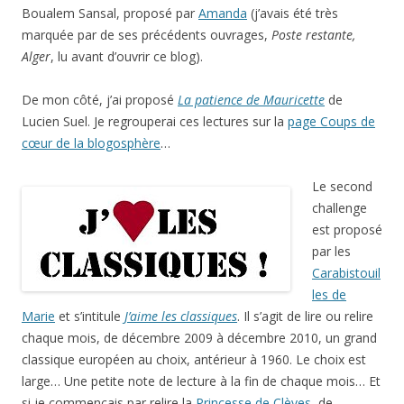
Boualem Sansal, proposé par
Amanda
(j’avais été très
marquée par de ses précédents ouvrages,
Poste restante,
Alger
, lu avant d’ouvrir ce blog).
De mon côté, j’ai proposé
La patience de Mauricette
de
Lucien Suel. Je regrouperai ces lectures sur la
page Coups de
cœur de la blogosphère
…
Le second
challenge
est proposé
par les
Carabistouil
les de
Marie
et s’intitule
J’aime les classiques
. Il s’agit de lire ou relire
chaque mois, de décembre 2009 à décembre 2010, un grand
classique européen au choix, antérieur à 1960. Le choix est
large… Une petite note de lecture à la fin de chaque mois… Et
si je commençais par relire la
Princesse de Clèves
, de