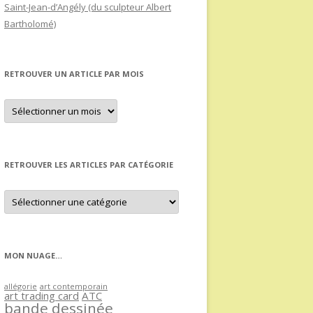
Saint-Jean-d’Angély (du sculpteur Albert
Bartholomé)
RETROUVER UN ARTICLE PAR MOIS
Retrouver
un
article
par
mois
RETROUVER LES ARTICLES PAR CATÉGORIE
Retrouver
les
articles
par
catégorie
MON NUAGE…
allégorie
art contemporain
art trading card
ATC
bande dessinée