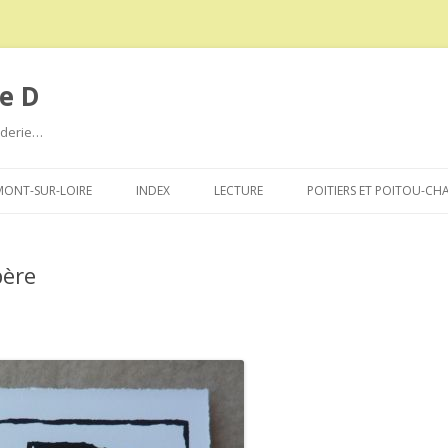
e D
roderie…
Aller
au
ONT-SUR-LOIRE
INDEX
LECTURE
POITIERS ET POITOU-CH
contenu
père