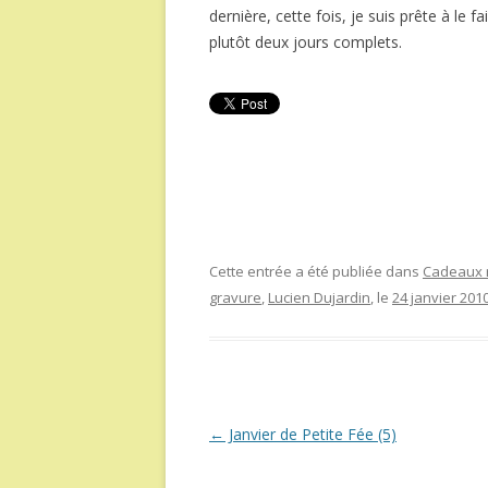
dernière, cette fois, je suis prête à le 
plutôt deux jours complets.
Cette entrée a été publiée dans
Cadeaux r
gravure
,
Lucien Dujardin
, le
24 janvier 201
Navigation
←
Janvier de Petite Fée (5)
des