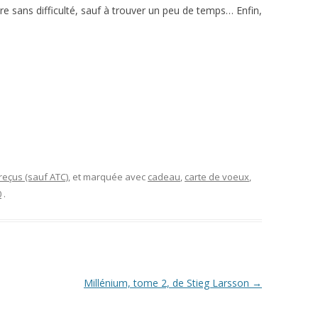
faire sans difficulté, sauf à trouver un peu de temps… Enfin,
eçus (sauf ATC)
, et marquée avec
cadeau
,
carte de voeux
,
0
.
Millénium, tome 2, de Stieg Larsson
→