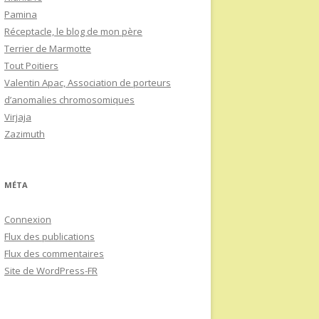
Pamina
Réceptacle, le blog de mon père
Terrier de Marmotte
Tout Poitiers
Valentin Apac, Association de porteurs
d’anomalies chromosomiques
Virjaja
Zazimuth
MÉTA
Connexion
Flux des publications
Flux des commentaires
Site de WordPress-FR