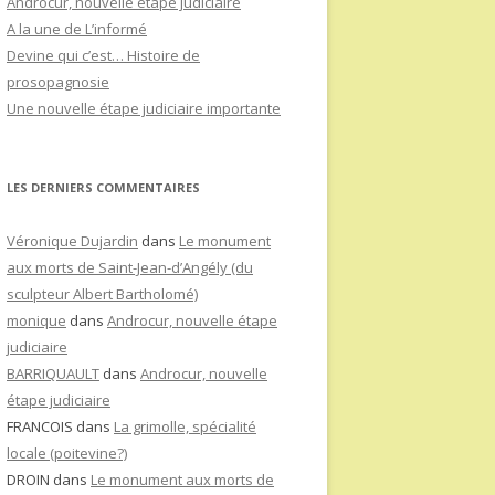
Androcur, nouvelle étape judiciaire
A la une de L’informé
Devine qui c’est… Histoire de
prosopagnosie
Une nouvelle étape judiciaire importante
LES DERNIERS COMMENTAIRES
Véronique Dujardin
dans
Le monument
aux morts de Saint-Jean-d’Angély (du
sculpteur Albert Bartholomé)
monique
dans
Androcur, nouvelle étape
judiciaire
BARRIQUAULT
dans
Androcur, nouvelle
étape judiciaire
FRANCOIS
dans
La grimolle, spécialité
locale (poitevine?)
DROIN
dans
Le monument aux morts de