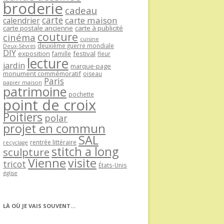
broderie
cadeau
carte
carte maison
calendrier
carte postale ancienne
carte à publicité
couture
cinéma
cuisine
deuxième guerre mondiale
Deux-Sèvres
DIY
exposition
festival
famille
fleur
lecture
jardin
marque-page
monument commémoratif
oiseau
Paris
papier maison
patrimoine
pochette
point de croix
Poitiers
polar
projet en commun
SAL
rentrée littéraire
recyclage
stitch a long
sculpture
Vienne
visite
tricot
États-Unis
église
LÀ OÙ JE VAIS SOUVENT…