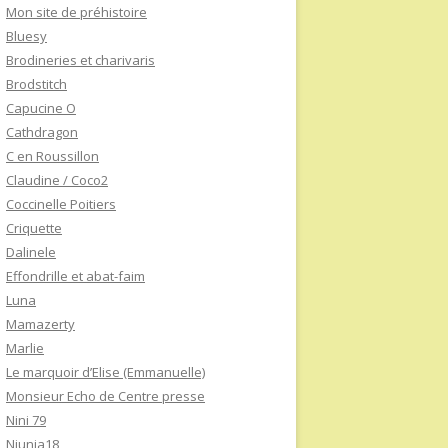
Mon site de préhistoire
Bluesy
Brodineries et charivaris
Brodstitch
Capucine O
Cathdragon
C en Roussillon
Claudine / Coco2
Coccinelle Poitiers
Criquette
Dalinele
Effondrille et abat-faim
Luna
Mamazerty
Marlie
Le marquoir d’Elise (Emmanuelle)
Monsieur Echo de Centre presse
Nini 79
Niunia18