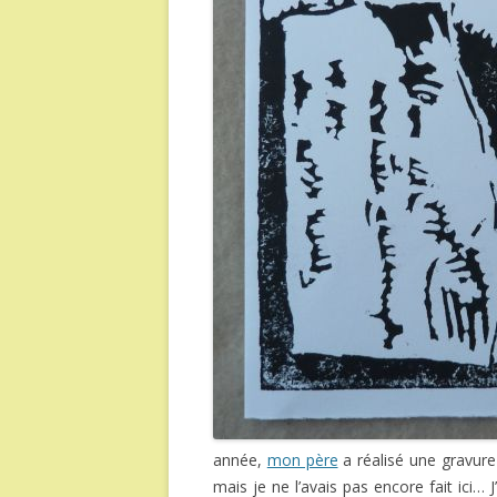
année,
mon père
a réalisé une gravure
mais je ne l’avais pas encore fait ici… 