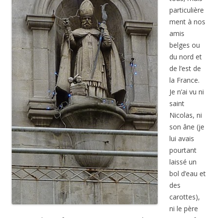
particulière
ment à nos
amis
belges ou
du nord et
de l’est de
la France.
Je n’ai vu ni
saint
Nicolas, ni
son âne (je
lui avais
pourtant
laissé un
bol d’eau et
des
carottes),
ni le père