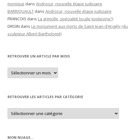
monique
dans
Androcur, nouvelle étape judiciaire
BARRIQUAULT
dans
Androcur, nouvelle étape judiciaire
FRANCOIS
dans
La grimolle, spécialité locale (poitevine?)
DROIN
dans
Le monument aux morts de Saint-Jean-d’Angély (du
sculpteur Albert Bartholomé)
RETROUVER UN ARTICLE PAR MOIS
Retrouver
un
article
par
mois
RETROUVER LES ARTICLES PAR CATÉGORIE
Retrouver
les
articles
par
catégorie
MON NUAGE…