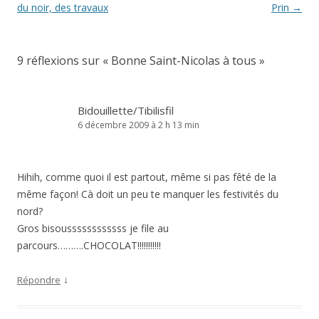
des
du noir, des travaux
Prin
→
articles
9 réflexions sur «
Bonne Saint-Nicolas à tous
»
Bidouillette/Tibilisfil
6 décembre 2009 à 2 h 13 min
Hihih, comme quoi il est partout, même si pas fêté de la
même façon! Cà doit un peu te manquer les festivités du
nord?
Gros bisoussssssssssss je file au
parcours……….CHOCOLAT!!!!!!!!!!!
↓
Répondre