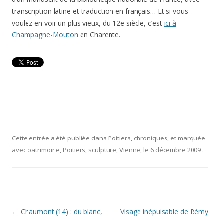
transcription latine et traduction en français… Et si vous
voulez en voir un plus vieux, du 12e siècle, c’est
ici à
Champagne-Mouton
en Charente.
Cette entrée a été publiée dans
Poitiers, chroniques
, et marquée
avec
patrimoine
,
Poitiers
,
sculpture
,
Vienne
, le
6 décembre 2009
.
Navigation
←
Chaumont (14) : du blanc,
Visage inépuisable de Rémy