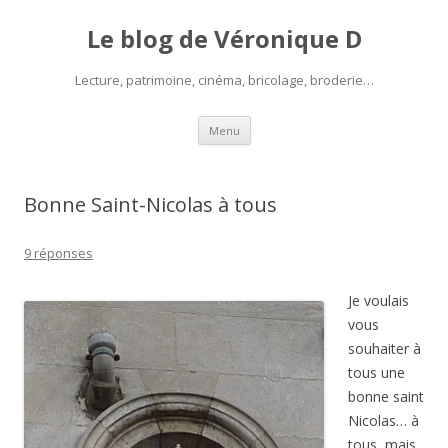
Le blog de Véronique D
Lecture, patrimoine, cinéma, bricolage, broderie…
Aller
Menu
au
contenu
Bonne Saint-Nicolas à tous
9 réponses
Je voulais
vous
souhaiter à
tous une
bonne saint
Nicolas… à
tous, mais