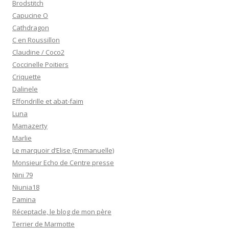
Brodstitch
Capucine O
Cathdragon
C en Roussillon
Claudine / Coco2
Coccinelle Poitiers
Criquette
Dalinele
Effondrille et abat-faim
Luna
Mamazerty
Marlie
Le marquoir d’Elise (Emmanuelle)
Monsieur Echo de Centre presse
Nini 79
Niunia18
Pamina
Réceptacle, le blog de mon père
Terrier de Marmotte