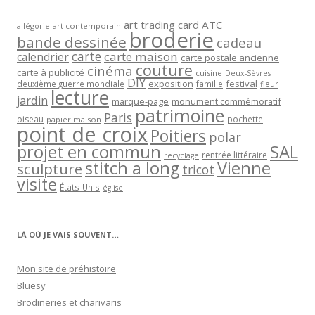
art trading card
ATC
allégorie
art contemporain
broderie
bande dessinée
cadeau
carte
carte maison
calendrier
carte postale ancienne
couture
cinéma
carte à publicité
cuisine
Deux-Sèvres
DIY
exposition
festival
famille
deuxième guerre mondiale
fleur
lecture
jardin
marque-page
monument commémoratif
patrimoine
Paris
oiseau
papier maison
pochette
point de croix
Poitiers
polar
projet en commun
SAL
rentrée littéraire
recyclage
stitch a long
Vienne
sculpture
tricot
visite
États-Unis
église
LÀ OÙ JE VAIS SOUVENT…
Mon site de préhistoire
Bluesy
Brodineries et charivaris