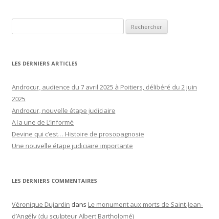
Rechercher :
LES DERNIERS ARTICLES
Androcur, audience du 7 avril 2025 à Poitiers, délibéré du 2 juin
2025
Androcur, nouvelle étape judiciaire
A la une de L’informé
Devine qui c’est… Histoire de prosopagnosie
Une nouvelle étape judiciaire importante
LES DERNIERS COMMENTAIRES
Véronique Dujardin
dans
Le monument aux morts de Saint-Jean-
d’Angély (du sculpteur Albert Bartholomé)