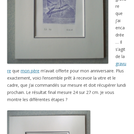
re
que
j’ai
enca
drée
… Il
s’agit
de la
gravu
re
que
mon père
m’avait offerte pour mon anniversaire. Plus
exactement, voici l’ensemble prêt à recevoir la vitre et le
cadre, que j’ai commandés sur mesure et doit récupérer lundi
prochain. Le résultat final mesure 24 sur 27 cm. Je vous
montre les différentes étapes ?