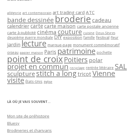
art trading card
ATC
allégorie
art contemporain
broderie
bande dessinée
cadeau
carte
carte maison
calendrier
carte postale ancienne
couture
cinéma
carte à publicité
cuisine
Deux-Sèvres
DIY
exposition
festival
famille
deuxième guerre mondiale
fleur
lecture
jardin
marque-page
monument commémoratif
patrimoine
Paris
oiseau
papier maison
pochette
point de croix
Poitiers
polar
projet en commun
SAL
rentrée littéraire
recyclage
stitch a long
Vienne
sculpture
tricot
visite
États-Unis
église
LÀ OÙ JE VAIS SOUVENT…
Mon site de préhistoire
Bluesy
Brodineries et charivaris