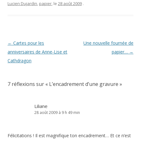
Lucien Dujardin
,
papier
, le
28 août 2009
.
Navigation
←
Cartes pour les
Une nouvelle fournée de
des
anniversaires de Anne-Lise et
papier…
→
articles
Cathdragon
7 réflexions sur «
L’encadrement d’une gravure
»
Liliane
28 août 2009 à 9 h 49 min
Félicitations ! Il est magnifique ton encadrement… Et ce n’est