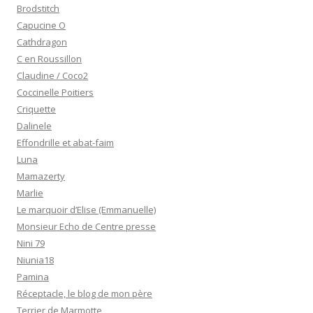
Brodstitch
Capucine O
Cathdragon
C en Roussillon
Claudine / Coco2
Coccinelle Poitiers
Criquette
Dalinele
Effondrille et abat-faim
Luna
Mamazerty
Marlie
Le marquoir d’Elise (Emmanuelle)
Monsieur Echo de Centre presse
Nini 79
Niunia18
Pamina
Réceptacle, le blog de mon père
Terrier de Marmotte