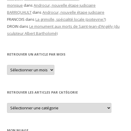
monique
dans
Androcur, nouvelle étape judiciaire
BARRIQUAULT
dans
Androcur, nouvelle étape judiciaire
FRANCOIS
dans
La grimolle, spécialité locale (poitevine?)
DROIN
dans
Le monument aux morts de Saint-Jean-d’Angély (du
sculpteur Albert Bartholomé)
RETROUVER UN ARTICLE PAR MOIS
Retrouver
un
article
par
mois
RETROUVER LES ARTICLES PAR CATÉGORIE
Retrouver
les
articles
par
catégorie
MON NUAGE…