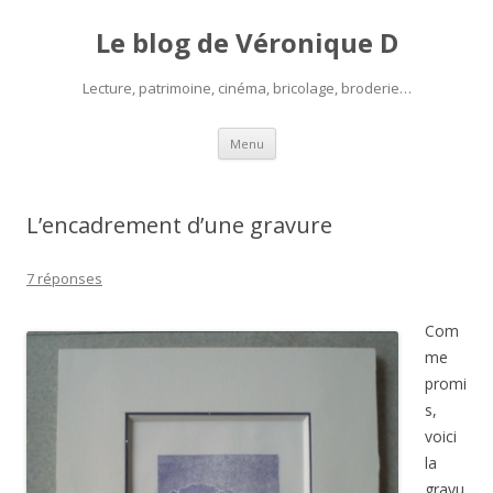
Le blog de Véronique D
Lecture, patrimoine, cinéma, bricolage, broderie…
Aller
Menu
au
contenu
L’encadrement d’une gravure
7 réponses
Com
me
promi
s,
voici
la
gravu