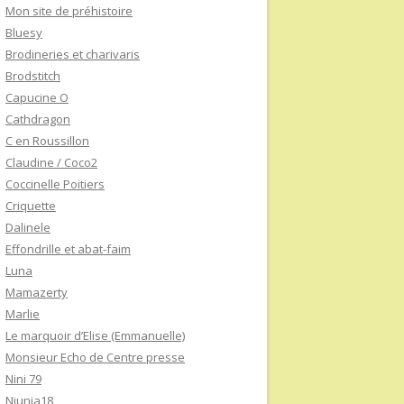
Mon site de préhistoire
Bluesy
Brodineries et charivaris
Brodstitch
Capucine O
Cathdragon
C en Roussillon
Claudine / Coco2
Coccinelle Poitiers
Criquette
Dalinele
Effondrille et abat-faim
Luna
Mamazerty
Marlie
Le marquoir d’Elise (Emmanuelle)
Monsieur Echo de Centre presse
Nini 79
Niunia18