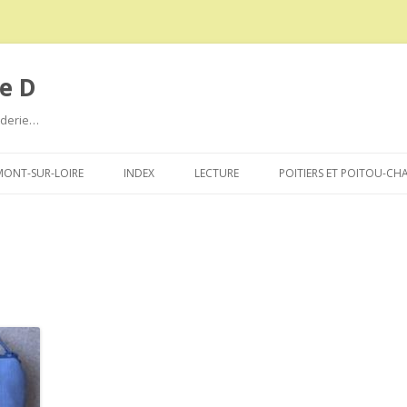
e D
roderie…
Aller
au
ONT-SUR-LOIRE
INDEX
LECTURE
POITIERS ET POITOU-CH
contenu