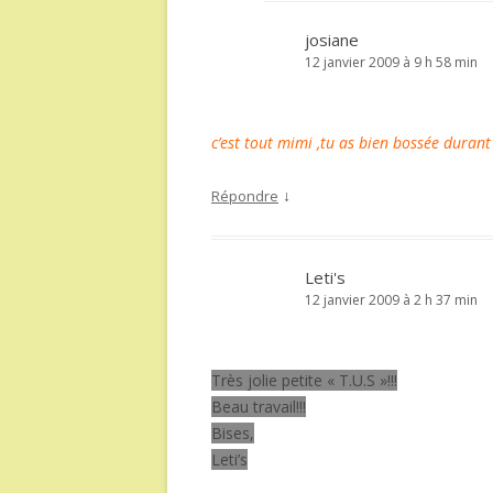
josiane
12 janvier 2009 à 9 h 58 min
c’est tout mimi ,tu as bien bossée duran
↓
Répondre
Leti's
12 janvier 2009 à 2 h 37 min
Très jolie petite « T.U.S »!!!
Beau travail!!!
Bises,
Leti’s