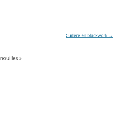
Cuillère en blackwork
→
nouilles
»