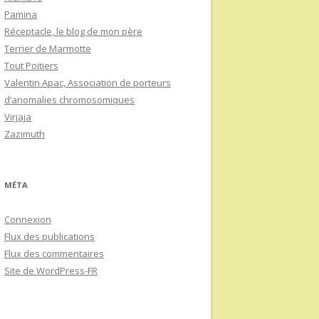
Pamina
Réceptacle, le blog de mon père
Terrier de Marmotte
Tout Poitiers
Valentin Apac, Association de porteurs
d’anomalies chromosomiques
Virjaja
Zazimuth
MÉTA
Connexion
Flux des publications
Flux des commentaires
Site de WordPress-FR