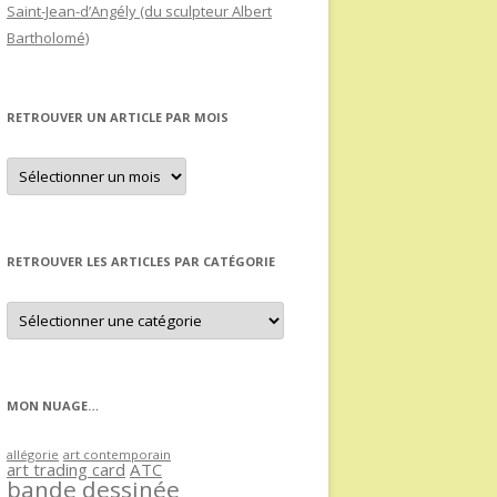
Saint-Jean-d’Angély (du sculpteur Albert
Bartholomé)
RETROUVER UN ARTICLE PAR MOIS
Retrouver
un
article
par
mois
RETROUVER LES ARTICLES PAR CATÉGORIE
Retrouver
les
articles
par
catégorie
MON NUAGE…
allégorie
art contemporain
art trading card
ATC
bande dessinée