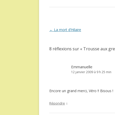
Navigation
←
La mort d’Hilaire
des
articles
8 réflexions sur «
Trousse aux gre
Emmanuelle
12 janvier 2009 à 9 h 25 min
Encore un grand merci, Véro !! Bisous !
↓
Répondre