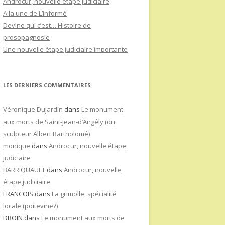
Androcur, nouvelle étape judiciaire
A la une de L’informé
Devine qui c’est… Histoire de
prosopagnosie
Une nouvelle étape judiciaire importante
LES DERNIERS COMMENTAIRES
Véronique Dujardin
dans
Le monument
aux morts de Saint-Jean-d’Angély (du
sculpteur Albert Bartholomé)
monique
dans
Androcur, nouvelle étape
judiciaire
BARRIQUAULT
dans
Androcur, nouvelle
étape judiciaire
FRANCOIS
dans
La grimolle, spécialité
locale (poitevine?)
DROIN
dans
Le monument aux morts de