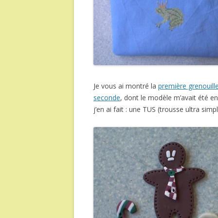
Je vous ai montré la
première grenouill
seconde
, dont le modèle m’avait été e
j’en ai fait : une TUS (trousse ultra sim