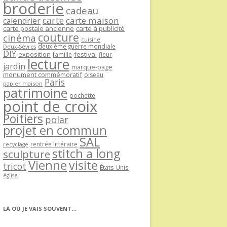
broderie
cadeau
carte
carte maison
calendrier
carte postale ancienne
carte à publicité
couture
cinéma
cuisine
deuxième guerre mondiale
Deux-Sèvres
DIY
exposition
festival
famille
fleur
lecture
jardin
marque-page
monument commémoratif
oiseau
Paris
papier maison
patrimoine
pochette
point de croix
Poitiers
polar
projet en commun
SAL
rentrée littéraire
recyclage
stitch a long
sculpture
Vienne
visite
tricot
États-Unis
église
LÀ OÙ JE VAIS SOUVENT…